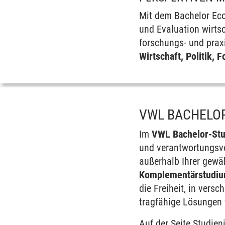
Mit dem Bachelor Eco
und Evaluation wirts
forschungs- und prax
Wirtschaft, Politik,
VWL BACHELOR
Im
VWL Bachelor-St
und verantwortungsvo
außerhalb Ihrer gewä
Komplementärstudi
die Freiheit, in ver
tragfähige Lösungen 
Auf der Seite
Studien