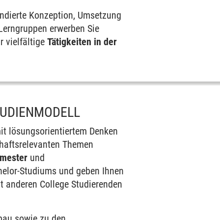
fundierte Konzeption, Umsetzung
 Lerngruppen erwerben Sie
 vielfältige
Tätigkeiten in der
TUDIENMODELL
t lösungsorientiertem Denken
chaftsrelevanten Themen
mester
und
helor-Studiums und geben Ihnen
t anderen College Studierenden
bau sowie zu den