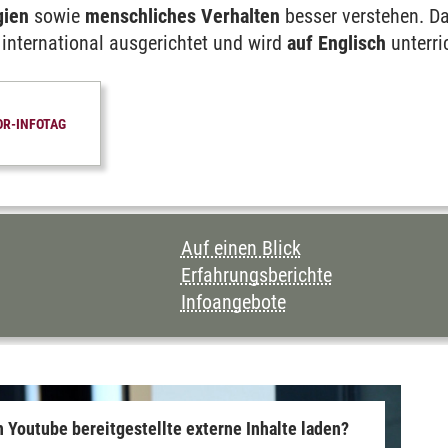
gien
sowie
menschliches Verhalten
besser verstehen. D
Sustainability Sciences
 international ausgerichtet und wird
auf Englisch
unterri
ministration & Entrepreneurship
OR-INFOTAG
weltwissenschaften
CHNIS DIESER SEITE
Auf einen Blick
Erfahrungsberichte
Infoangebote
 Youtube bereitgestellte externe Inhalte laden?