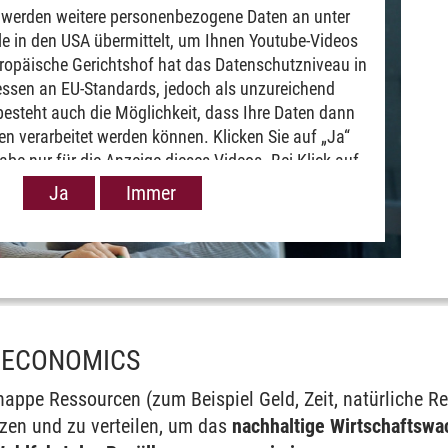
werden weitere personenbezogene Daten an unter
 in den USA übermittelt, um Ihnen Youtube-Videos
ropäische Gerichtshof hat das Datenschutzniveau in
en
ssen an EU-Standards, jedoch als unzureichend
besteht auch die Möglichkeit, dass Ihre Daten dann
n verarbeitet werden können. Klicken Sie auf „Ja“
gabe nur für die Anzeige dieses Videos. Bei Klick auf
e Weitergabe generell bei Anzeige von Youtube-Videos
Ja
Immer
e. Nähere Informationen hierzu entnehmen Sie bitte
unserer
Datenschutzerklärung
.
 ECONOMICS
knappe Ressourcen (zum Beispiel Geld, Zeit, natürliche 
utzen und zu verteilen, um das
nachhaltige Wirtschaftswa