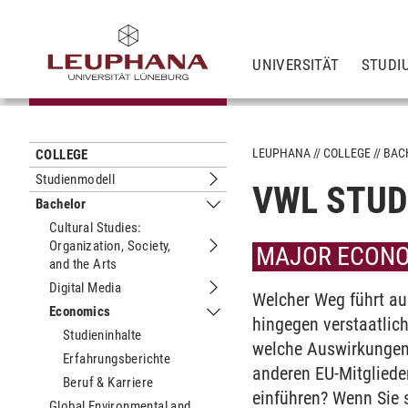
UNIVERSITÄT
STUDI
LEUPHANA
COLLEGE
BAC
COLLEGE
Studienmodell
VWL STUD
Untermenu Studienmodell
Bachelor
Untermenu Bachelor
Cultural Studies:
Organization, Society,
MAJOR ECONO
Untermenu Cultural Studies: Organizat
and the Arts
Digital Media
Untermenu Digital Media
Welcher Weg führt aus
Economics
Untermenu Economics
hingegen verstaatlich
Studieninhalte
welche Auswirkungen 
Erfahrungsberichte
anderen EU-Mitglieder
Beruf & Karriere
einführen? Wenn Sie s
Global Environmental and