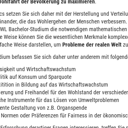
ohlfahrt der Bevölkerung zu maximieren
.
s setzen Sie sich daher mit der Herstellung und Vertei
inander, die das Wohlergehen der Menschen verbessern. 
VWL Bachelor-Studium die notwendigen mathematische
ese Weise können Sie die wesentlichen Merkmale komplex
nfache Weise darstellen, um
Probleme der realen Welt
zu
ium befassen Sie sich daher unter anderem mit folgend
losigkeit und Wirtschaftswachstum
olitik auf Konsum und Sparquote
titition in Bildung auf das Wirtschaftswachstum
sierung und Freihandel für den Wohlstand der verschiede
sche Instrumente für das Lösen von Umweltproblemen
ziente Gestaltung von z.B. Organspende
n Normen oder Präferenzen für Fairness in der ökonomis
 Erforschung derartiger Fragen interessieren, treffen S