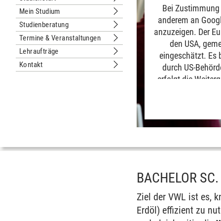
Untermenu Studienstart
Bei Zustimmung 
Mein Studium
Untermenu Mein Studium
anderem an Google
Studienberatung
Untermenu Studienberatung
anzuzeigen. Der Eu
Termine & Veranstaltungen
Untermenu Termine & Veranstaltung
den USA, geme
Lehraufträge
eingeschätzt. Es 
Untermenu Lehraufträge
Kontakt
durch US-Behörde
Untermenu Kontakt
erfolgt die Weiter
„Immer“ erfolgt di
auf unserer Seit
BACHELOR SC.
Ziel der VWL ist es, 
Erdöl) effizient zu n