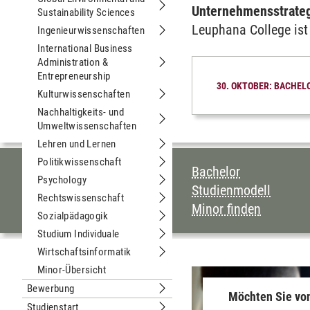
Unternehmensstrate
Sustainability Sciences
Untermenu Global Environmental and 
Leuphana College ist
Ingenieurwissenschaften
Untermenu Ingenieurwissenschaften
International Business
Administration &
Untermenu International Business Ad
Entrepreneurship
30. OKTOBER: BACHEL
Kulturwissenschaften
Untermenu Kulturwissenschaften
Nachhaltigkeits- und
Umweltwissenschaften
Untermenu Nachhaltigkeits- und Um
Lehren und Lernen
Untermenu Lehren und Lernen
Politikwissenschaft
INHALTSVERZEI
Untermenu Politikwissenschaft
Bachelor
Psychology
Untermenu Psychology
Studienmodell
Rechtswissenschaft
Untermenu Rechtswissenschaft
Minor finden
Sozialpädagogik
Untermenu Sozialpädagogik
Studium Individuale
Untermenu Studium Individuale
Wirtschaftsinformatik
Untermenu Wirtschaftsinformatik
Minor-Übersicht
Bewerbung
Untermenu Bewerbung
Möchten Sie von
Studienstart