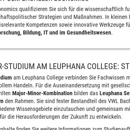
nomics qualifizieren Sie sich für die wissenschaftlich 
chaftspolitischer Strategien und Maßnahmen. In kleinen
isrelevante Kompetenzen sowie innovative Werkzeuge für
 Forschung, Bildung, IT und im Gesundheitswesen
.
-STUDIUM AM LEUPHANA COLLEGE: S
udium
am Leuphana College verbinden Sie Fachwissen mi
llem Handeln. Für die Auseinandersetzung mit gesells
hlten
Major-Minor-Kombination
bilden das
Leuphana Se
um
den Rahmen. Sie sind fester Bestandteil des VWL Bac
schiedene Wissensgebiete einzutauchen und gemeinsam mi
für die Herausforderungen der Zukunft zu entwickeln.
inhalte
finden Sie weitere Informationen zum Studienauf