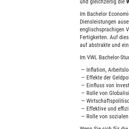
und gleichzeitig die
W
Im Bachelor Economic
Diensleistungen ause
englischsprachigen 
Fertigkeiten. Auf di
auf abstrakte und ei
Im VWL Bachelor-Stud
Inflation, Arbeits
Effekte der Geldp
Einfluss von Inves
Rolle von Globali
Wirtschaftspoliti
Effektive und effi
Rolle von soziale
Wenn Sie sich für die