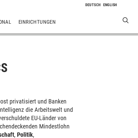
ONAL
EINRICHTUNGEN
CS
ost privatisiert und Banken
ntelligenz die Arbeitswelt und
 verschuldete EU-Länder von
 flächendeckenden Mindestlohn
schaft
,
Politik
,