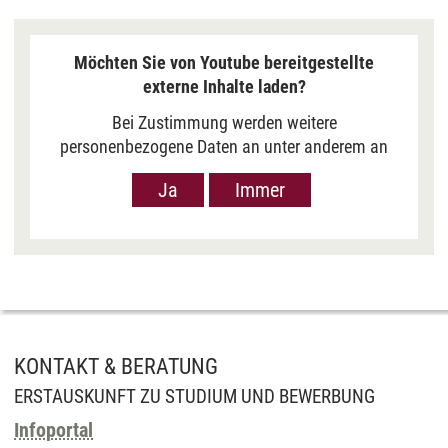
Möchten Sie von Youtube bereitgestellte
externe Inhalte laden?
Bei Zustimmung werden weitere
personenbezogene Daten an unter anderem an
Google in den USA übermittelt, um Ihnen Youtube-
Ja
Immer
Videos anzuzeigen. Der Europäische Gerichtshof
hat das Datenschutzniveau in den USA, gemessen
an EU-Standards, jedoch als unzureichend
eingeschätzt. Es besteht auch die Möglichkeit,
dass Ihre Daten dann durch US-Behörden
verarbeitet werden können. Klicken Sie auf „Ja“
erfolgt die Weitergabe nur für die Anzeige dieses
Videos. Bei Klick auf „Immer“ erfolgt die
KONTAKT & BERATUNG
Weitergabe generell bei Anzeige von Youtube-
ERSTAUSKUNFT ZU STUDIUM UND BEWERBUNG
Videos auf unserer Seite. Nähere Informationen
Infoportal
hierzu entnehmen Sie bitte unserer