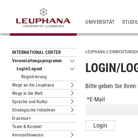
UNIVERSITÄT
STUDI
LEUPHANA
EINRICHTUNGE
INTERNATIONAL CENTER
Veranstaltungsprogramm
LOGIN/LO
Untermenu Veranstaltungsprogram
Login/Logout
Untermenu Login/Logout
Registrierung
Wege an die Leuphana
Bitte geben Sie Ihre
Untermenu Wege an die Leuphana
Wege in die Welt
Untermenu Wege in die Welt
E-Mail
Sprache und Kultur
Untermenu Sprache und Kultur
Strategische Initiativen
Untermenu Strategische Initiativen
Erasmus+
Team & Kontakt
Anreisehinweise