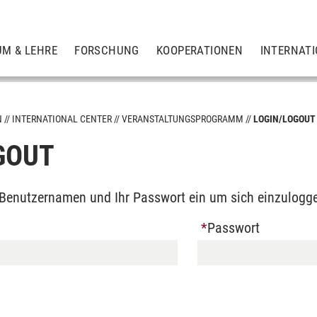
UM & LEHRE
FORSCHUNG
KOOPERATIONEN
INTERNAT
N
INTERNATIONAL CENTER
VERANSTALTUNGSPROGRAMM
LOGIN/LOGOUT
GOUT
m
n Benutzernamen und Ihr Passwort ein um sich einzulogg
Passwort