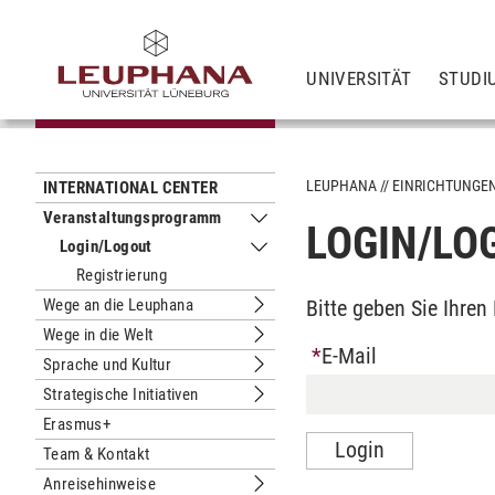
UNIVERSITÄT
STUDI
LEUPHANA
EINRICHTUNGE
INTERNATIONAL CENTER
Veranstaltungsprogramm
LOGIN/LO
Untermenu Veranstaltungsprogram
Login/Logout
Untermenu Login/Logout
Registrierung
Wege an die Leuphana
Bitte geben Sie Ihre
Untermenu Wege an die Leuphana
Wege in die Welt
Untermenu Wege in die Welt
E-Mail
Sprache und Kultur
Untermenu Sprache und Kultur
Strategische Initiativen
Untermenu Strategische Initiativen
Erasmus+
Team & Kontakt
Anreisehinweise