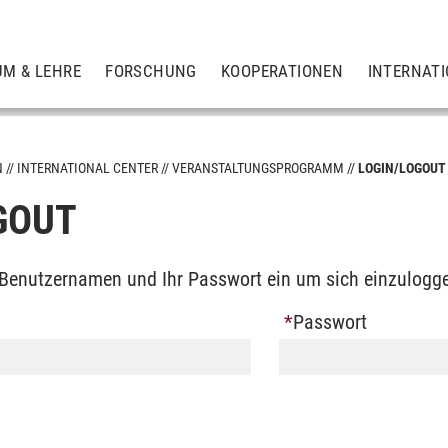
UM & LEHRE
FORSCHUNG
KOOPERATIONEN
INTERNAT
N
INTERNATIONAL CENTER
VERANSTALTUNGSPROGRAMM
LOGIN/LOGOUT
GOUT
m
n Benutzernamen und Ihr Passwort ein um sich einzulogg
Passwort