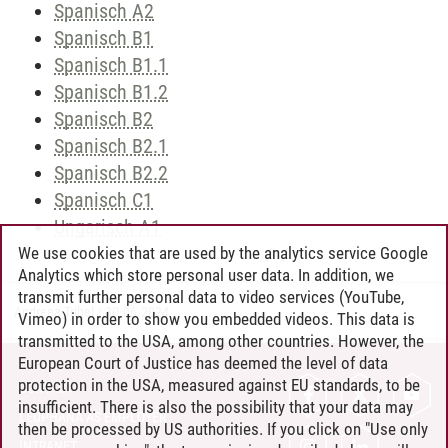
Spanisch A2
Spanisch B1
Spanisch B1.1
Spanisch B1.2
Spanisch B2
Spanisch B2.1
Spanisch B2.2
Spanisch C1
Ungarisch A1
We use cookies that are used by the analytics service Google
Analytics which store personal user data. In addition, we
transmit further personal data to video services (YouTube,
Andreea Tribel
/
30.06.2024
Vimeo) in order to show you embedded videos. This data is
transmitted to the USA, among other countries. However, the
European Court of Justice has deemed the level of data
protection in the USA, measured against EU standards, to be
CONTACT
insufficient. There is also the possibility that your data may
LEUPHANA AS EMPLOYER
then be processed by US authorities. If you click on "Use only
INTRANET