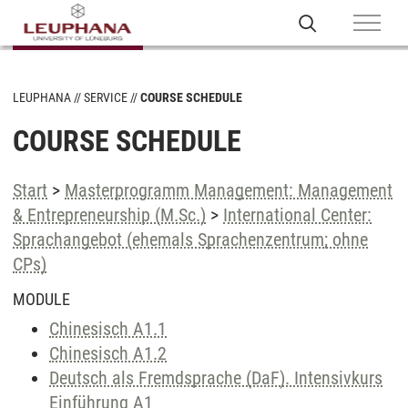
LEUPHANA
SERVICE
COURSE SCHEDULE
COURSE SCHEDULE
Start
>
Masterprogramm Management: Management
& Entrepreneurship (M.Sc.)
>
International Center:
Sprachangebot (ehemals Sprachenzentrum; ohne
CPs)
MODULE
Chinesisch A1.1
Chinesisch A1.2
Deutsch als Fremdsprache (DaF). Intensivkurs
Einführung A1