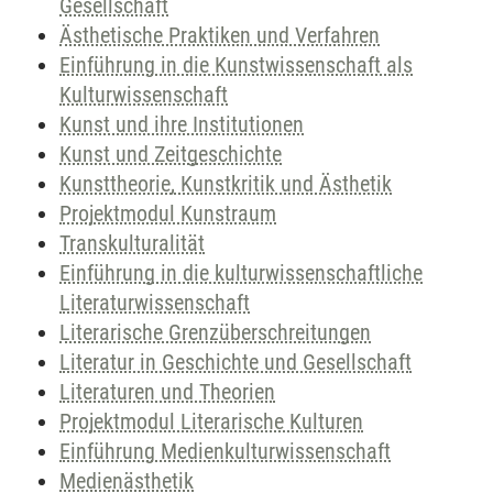
Gesellschaft
Ästhetische Praktiken und Verfahren
Einführung in die Kunstwissenschaft als
Kulturwissenschaft
Kunst und ihre Institutionen
Kunst und Zeitgeschichte
Kunsttheorie, Kunstkritik und Ästhetik
Projektmodul Kunstraum
Transkulturalität
Einführung in die kulturwissenschaftliche
Literaturwissenschaft
Literarische Grenzüberschreitungen
Literatur in Geschichte und Gesellschaft
Literaturen und Theorien
Projektmodul Literarische Kulturen
Einführung Medienkulturwissenschaft
Medienästhetik