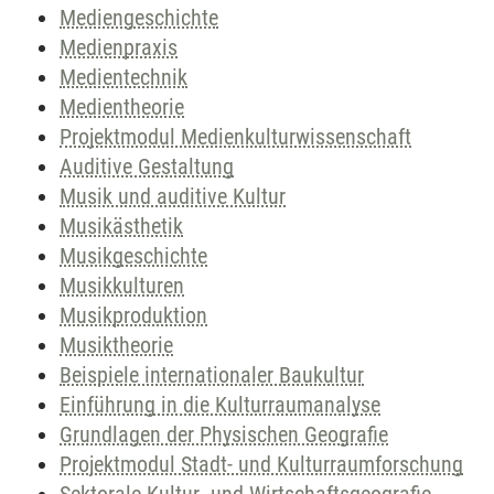
Mediengeschichte
Medienpraxis
Medientechnik
Medientheorie
Projektmodul Medienkulturwissenschaft
Auditive Gestaltung
Musik und auditive Kultur
Musikästhetik
Musikgeschichte
Musikkulturen
Musikproduktion
Musiktheorie
Beispiele internationaler Baukultur
Einführung in die Kulturraumanalyse
Grundlagen der Physischen Geografie
Projektmodul Stadt- und Kulturraumforschung