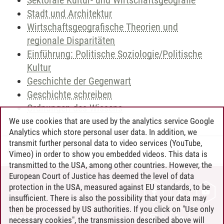
Sektorale Kultur- und Wirtschaftsgeografie
Stadt und Architektur
Wirtschaftsgeografische Theorien und
regionale Disparitäten
Einführung: Politische Soziologie/Politische
Kultur
Geschichte der Gegenwart
Geschichte schreiben
Ordnungen des Wissens
We use cookies that are used by the analytics service Google
Analytics which store personal user data. In addition, we
transmit further personal data to video services (YouTube,
Andreea Tribel
/
30.06.2024
Vimeo) in order to show you embedded videos. This data is
transmitted to the USA, among other countries. However, the
European Court of Justice has deemed the level of data
protection in the USA, measured against EU standards, to be
CONTACT
insufficient. There is also the possibility that your data may
LEUPHANA AS EMPLOYER
then be processed by US authorities. If you click on "Use only
INTRANET
necessary cookies", the transmission described above will