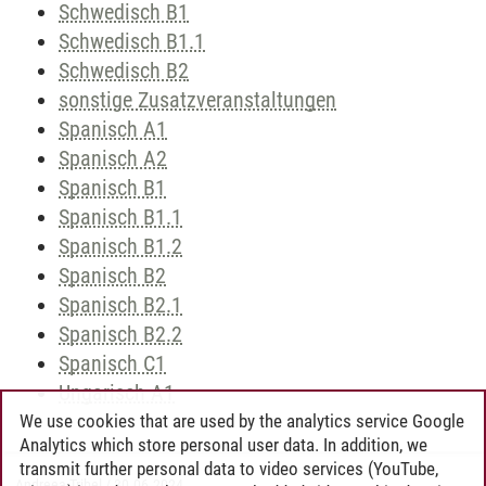
Schwedisch B1
Schwedisch B1.1
Schwedisch B2
sonstige Zusatzveranstaltungen
Spanisch A1
Spanisch A2
Spanisch B1
Spanisch B1.1
Spanisch B1.2
Spanisch B2
Spanisch B2.1
Spanisch B2.2
Spanisch C1
Ungarisch A1
We use cookies that are used by the analytics service Google
Analytics which store personal user data. In addition, we
transmit further personal data to video services (YouTube,
Andreea Tribel
/
30.06.2024