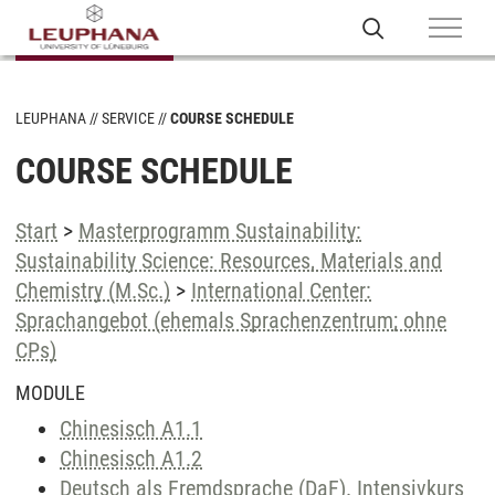
LEUPHANA
SERVICE
COURSE SCHEDULE
COURSE SCHEDULE
Start
>
Masterprogramm Sustainability:
Sustainability Science: Resources, Materials and
Chemistry (M.Sc.)
>
International Center:
Sprachangebot (ehemals Sprachenzentrum; ohne
CPs)
MODULE
Chinesisch A1.1
Chinesisch A1.2
Deutsch als Fremdsprache (DaF). Intensivkurs