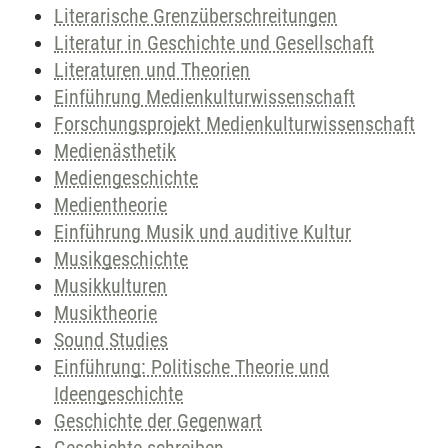
Literarische Grenzüberschreitungen
Literatur in Geschichte und Gesellschaft
Literaturen und Theorien
Einführung Medienkulturwissenschaft
Forschungsprojekt Medienkulturwissenschaft
Medienästhetik
Mediengeschichte
Medientheorie
Einführung Musik und auditive Kultur
Musikgeschichte
Musikkulturen
Musiktheorie
Sound Studies
Einführung: Politische Theorie und
Ideengeschichte
Geschichte der Gegenwart