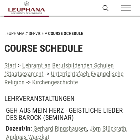
LEUPHANA
SERVICE
COURSE SCHEDULE
COURSE SCHEDULE
Start
>
Lehramt an Berufsbildenden Schulen
(Staatsexamen)
->
Unterrichtsfach Evangelische
Religion
->
Kirchengeschichte
LEHRVERANSTALTUNGEN
GEH AUS MEIN HERZ - GEISTLICHE LIEDER
DES BAROCK
(SEMINAR)
Dozent/in:
Gerhard Ringshausen
,
Jörn Stückrath
,
Andreas Waczkat