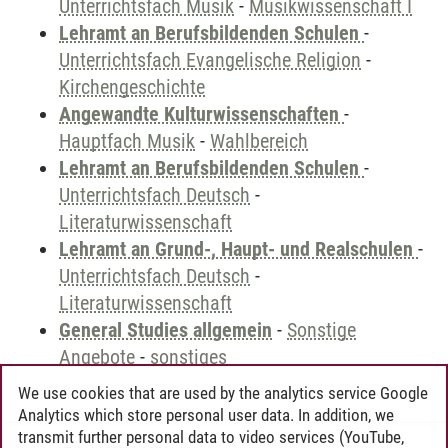
Unterrichtsfach Musik
-
Musikwissenschaft I
Lehramt an Berufsbildenden Schulen
-
Unterrichtsfach Evangelische Religion
-
Kirchengeschichte
Angewandte Kulturwissenschaften
-
Hauptfach Musik
-
Wahlbereich
Lehramt an Berufsbildenden Schulen
-
Unterrichtsfach Deutsch
-
Literaturwissenschaft
Lehramt an Grund-, Haupt- und Realschulen
-
Unterrichtsfach Deutsch
-
Literaturwissenschaft
General Studies allgemein
-
Sonstige
Angebote
-
sonstiges
We use cookies that are used by the analytics service Google
Analytics which store personal user data. In addition, we
transmit further personal data to video services (YouTube,