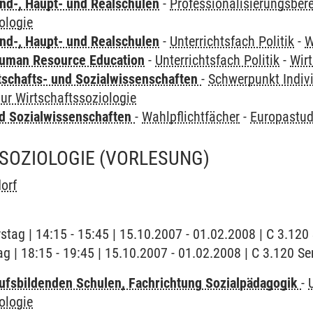
nd-, Haupt- und Realschulen
-
Professionalisierungsbere
ologie
nd-, Haupt- und Realschulen
-
Unterrichtsfach Politik
-
W
Human Resource Education
-
Unterrichtsfach Politik
-
Wir
tschafts- und Sozialwissenschaften
-
Schwerpunkt Indiv
r Wirtschaftssoziologie
nd Sozialwissenschaften
-
Wahlpflichtfächer
-
Europastud
SOZIOLOGIE
(VORLESUNG)
orf
stag | 14:15 - 15:45 | 15.10.2007 - 01.02.2008 | C 3.12
ag | 18:15 - 19:45 | 15.10.2007 - 01.02.2008 | C 3.120 
ufsbildenden Schulen, Fachrichtung Sozialpädagogik
-
ologie