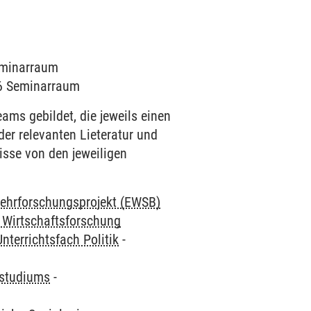
Seminarraum
006 Seminarraum
ms gebildet, die jeweils einen
r relevanten Lieteratur und
isse von den jeweiligen
ehrforschungsprojekt (EWSB)
 Wirtschaftsforschung
Unterrichtsfach Politik
-
tstudiums
-