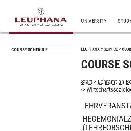
UNIVERSITY
STUD
LEUPHANA
SERVICE
COUR
COURSE SCHEDULE
COURSE S
Start
>
Lehramt an Be
->
Wirtschaftssoziolo
LEHRVERANST
HEGEMONIALZ
(LEHRFORSCH