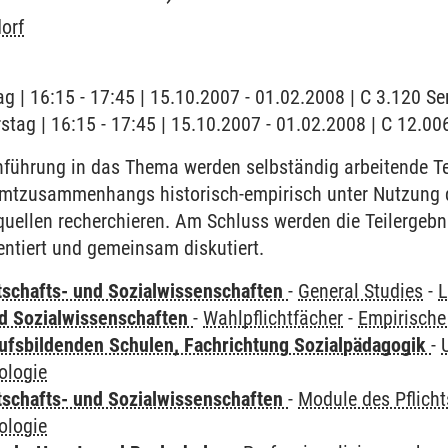
orf
ag | 16:15 - 17:45 | 15.10.2007 - 01.02.2008 | C 3.120 
stag | 16:15 - 17:45 | 15.10.2007 - 01.02.2008 | C 12.
führung in das Thema werden selbständig arbeitende Tea
mtzusammenhangs historisch-empirisch unter Nutzung de
uellen recherchieren. Am Schluss werden die Teilergebn
ntiert und gemeinsam diskutiert.
tschafts- und Sozialwissenschaften
-
General Studies
-
L
nd Sozialwissenschaften
-
Wahlpflichtfächer
-
Empirische
ufsbildenden Schulen, Fachrichtung Sozialpädagogik
-
ologie
tschafts- und Sozialwissenschaften
-
Module des Pflich
ologie