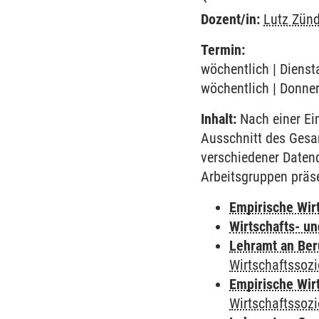
Dozent/in:
Lutz Zünd
Termin:
wöchentlich | Dienst
wöchentlich | Donner
Inhalt:
Nach einer Ein
Ausschnitt des Gesa
verschiedener Datenq
Arbeitsgruppen präse
Empirische Wir
Wirtschafts- u
Lehramt an Ber
Wirtschaftssozi
Empirische Wir
Wirtschaftssozi