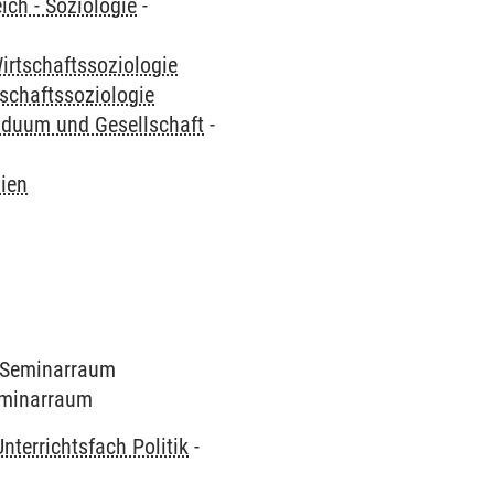
ich - Soziologie
-
irtschaftssoziologie
tschaftssoziologie
iduum und Gesellschaft
-
ien
0 Seminarraum
Seminarraum
Unterrichtsfach Politik
-