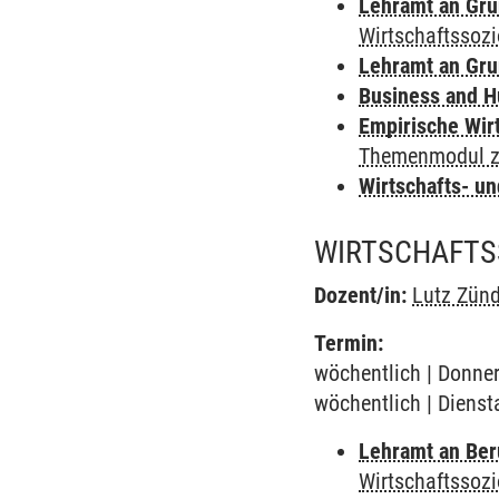
Lehramt an Gru
Wirtschaftssozi
Lehramt an Gru
Business and 
Empirische Wir
Themenmodul zu
Wirtschafts- u
WIRTSCHAFTS
Dozent/in:
Lutz Zünd
Termin:
wöchentlich | Donner
wöchentlich | Dienst
Lehramt an Ber
Wirtschaftssozi