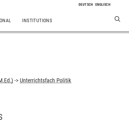
IONAL
INSTITUTIONS
M.Ed.)
->
Unterrichtsfach Politik
S