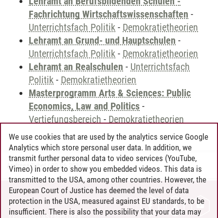
Lehramt an Berufsbildenden Schulen -
Fachrichtung Wirtschaftswissenschaften
-
Unterrichtsfach Politik
-
Demokratietheorien
Lehramt an Grund- und Hauptschulen
-
Unterrichtsfach Politik
-
Demokratietheorien
Lehramt an Realschulen
-
Unterrichtsfach
Politik
-
Demokratietheorien
Masterprogramm Arts & Sciences: Public
Economics, Law and Politics
-
Vertiefungsbereich
-
Demokratietheorien
We use cookies that are used by the analytics service Google
Analytics which store personal user data. In addition, we
transmit further personal data to video services (YouTube,
Andreea Tribel
/
30.06.2024
Vimeo) in order to show you embedded videos. This data is
transmitted to the USA, among other countries. However, the
European Court of Justice has deemed the level of data
protection in the USA, measured against EU standards, to be
CONTACT
insufficient. There is also the possibility that your data may
LEUPHANA AS EMPLOYER