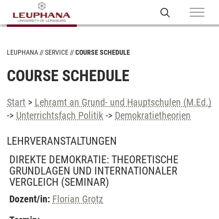
LEUPHANA
SERVICE
COURSE SCHEDULE
COURSE SCHEDULE
Start
>
Lehramt an Grund- und Hauptschulen (M.Ed.)
->
Unterrichtsfach Politik
->
Demokratietheorien
LEHRVERANSTALTUNGEN
DIREKTE DEMOKRATIE: THEORETISCHE
GRUNDLAGEN UND INTERNATIONALER
VERGLEICH
(SEMINAR)
Dozent/in:
Florian Grotz