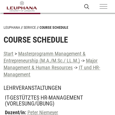
LEUPHANA
SERVICE
COURSE SCHEDULE
COURSE SCHEDULE
Start
>
Masterprogramm Management &
Entrepreneurship (M.A./M.Sc./ LL.M.)
->
Major
Management & Human Resources
->
IT und HR-
Management
LEHRVERANSTALTUNGEN
IT-GESTÜTZTES HR-MANAGEMENT
(VORLESUNG/ÜBUNG)
Dozent/in:
Peter Niemeyer