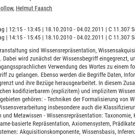
Bollow
,
Helmut Faasch
ag | 12:15 - 13:45 | 18.10.2010 - 04.02.2011 | C 11.307
ag | 14:15 - 15:45 | 18.10.2010 - 04.02.2011 | C 11.307
eranstaltung sind Wissensrepräsentation, Wissensakquis
 Dabei wird zunächst der Wissensbegriff eingegrenzt, u
umgangssprachlichen Verwendung des Wortes zu einem fo
riff zu gelangen. Ebenso werden die Begriffe Daten, Info
renzt und ihre Bezüge herausgearbeitet. In diesem Zu
hen kodifizierbarem (explizitem) und implizitem Wissen 
ebieten gehören: - Techniken der Formalisierung von Wi
issensverarbeitung insbesondere auch die Klassifizieru
 und Metawissen - Wissensrepräsentation: Taxonomie, K
Frame-basierte Repräsentation, Axiomensystem, Prädikat
stemen: Akquisitionskomponente, Wissensbasis, Infere