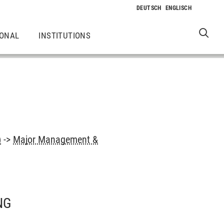
IONAL
INSTITUTIONS
)
->
Major Management &
NG