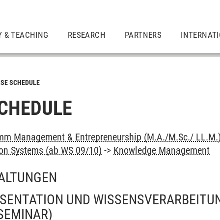
Y & TEACHING
RESEARCH
PARTNERS
INTERNAT
SE SCHEDULE
CHEDULE
mm Management & Entrepreneurship (M.A./M.Sc./ LL.M.
ion Systems (ab WS 09/10)
->
Knowledge Management
ALTUNGEN
SENTATION UND WISSENSVERARBEITU
SEMINAR)