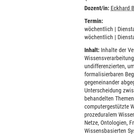
Dozent/in:
Eckhard 
Termin:
wöchentlich | Dienst
wöchentlich | Dienst
Inhalt:
Inhalte der V
Wissensverarbeitung.
undifferenzierten, 
formalisierbaren Beg
gegeneinander abgeg
Unterscheidung zwisc
behandelten Themeng
computergestützte W
prozeduralem Wissen
Netze, Ontologien, 
Wissensbasierten Sy