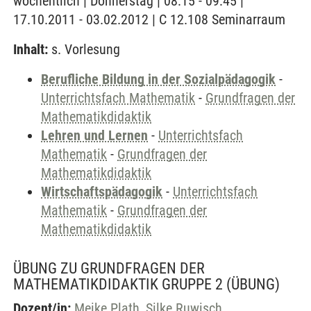
wöchentlich | Donnerstag | 08:15 - 09:45 |
17.10.2011 - 03.02.2012 | C 12.108 Seminarraum
Inhalt:
s. Vorlesung
Berufliche Bildung in der Sozialpädagogik
-
Unterrichtsfach Mathematik
-
Grundfragen der
Mathematikdidaktik
Lehren und Lernen
-
Unterrichtsfach
Mathematik
-
Grundfragen der
Mathematikdidaktik
Wirtschaftspädagogik
-
Unterrichtsfach
Mathematik
-
Grundfragen der
Mathematikdidaktik
ÜBUNG ZU GRUNDFRAGEN DER
MATHEMATIKDIDAKTIK GRUPPE 2
(ÜBUNG)
Dozent/in:
Meike Plath
,
Silke Ruwisch