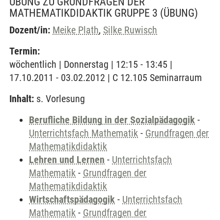
ÜBUNG ZU GRUNDFRAGEN DER
MATHEMATIKDIDAKTIK GRUPPE 3
(ÜBUNG)
Dozent/in:
Meike Plath
,
Silke Ruwisch
Termin:
wöchentlich | Donnerstag | 12:15 - 13:45 |
17.10.2011 - 03.02.2012 | C 12.105 Seminarraum
Inhalt:
s. Vorlesung
Berufliche Bildung in der Sozialpädagogik
-
Unterrichtsfach Mathematik
-
Grundfragen der
Mathematikdidaktik
Lehren und Lernen
-
Unterrichtsfach
Mathematik
-
Grundfragen der
Mathematikdidaktik
Wirtschaftspädagogik
-
Unterrichtsfach
Mathematik
-
Grundfragen der