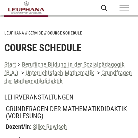
LEUPHANA
SERVICE
COURSE SCHEDULE
COURSE SCHEDULE
Start
>
Berufliche Bildung in der Sozialpädagogik
(B.A.)
->
Unterrichtsfach Mathematik
->
Grundfragen
der Mathematikdidaktik
LEHRVERANSTALTUNGEN
GRUNDFRAGEN DER MATHEMATIKDIDAKTIK
(VORLESUNG)
Dozent/in:
Silke Ruwisch