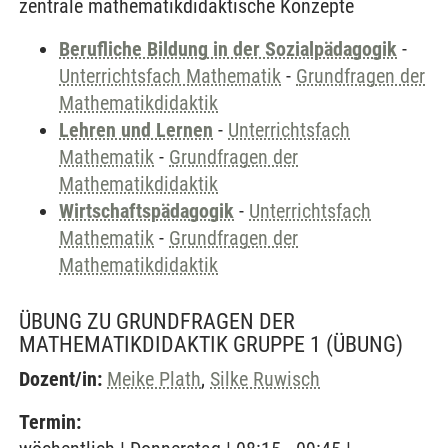
zentrale mathematikdidaktische Konzepte
Berufliche Bildung in der Sozialpädagogik
-
Unterrichtsfach Mathematik
-
Grundfragen der
Mathematikdidaktik
Lehren und Lernen
-
Unterrichtsfach
Mathematik
-
Grundfragen der
Mathematikdidaktik
Wirtschaftspädagogik
-
Unterrichtsfach
Mathematik
-
Grundfragen der
Mathematikdidaktik
ÜBUNG ZU GRUNDFRAGEN DER
MATHEMATIKDIDAKTIK GRUPPE 1
(ÜBUNG)
Dozent/in:
Meike Plath
,
Silke Ruwisch
Termin: