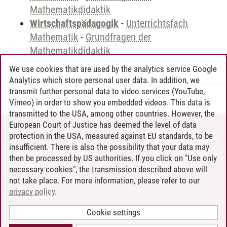
Mathematikdidaktik
Wirtschaftspädagogik
-
Unterrichtsfach
Mathematik
-
Grundfragen der
Mathematikdidaktik
We use cookies that are used by the analytics service Google
Analytics which store personal user data. In addition, we
transmit further personal data to video services (YouTube,
Andreea Tribel
/
30.06.2024
Vimeo) in order to show you embedded videos. This data is
transmitted to the USA, among other countries. However, the
European Court of Justice has deemed the level of data
protection in the USA, measured against EU standards, to be
CONTACT
insufficient. There is also the possibility that your data may
LEUPHANA AS EMPLOYER
then be processed by US authorities. If you click on "Use only
INTRANET
necessary cookies", the transmission described above will
not take place. For more information, please refer to our
SITE NOTICE
privacy policy
.
PRIVACY POLICY
ACCESSIBILITY
Cookie settings
COOKIE SETTINGS