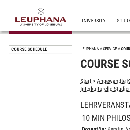
UNIVERSITY
STUD
LEUPHANA
SERVICE
COUR
COURSE SCHEDULE
COURSE S
Start
>
Angewandte Ku
Interkulturelle Studie
LEHRVERANST
10 MIN PHILO
Dozent/in:
Kerstin 