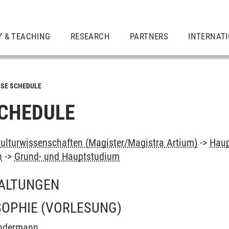
Y & TEACHING
RESEARCH
PARTNERS
INTERNAT
SE SCHEDULE
CHEDULE
lturwissenschaften (Magister/Magistra Artium)
->
Haup
n
->
Grund- und Hauptstudium
ALTUNGEN
SOPHIE
(VORLESUNG)
Andermann