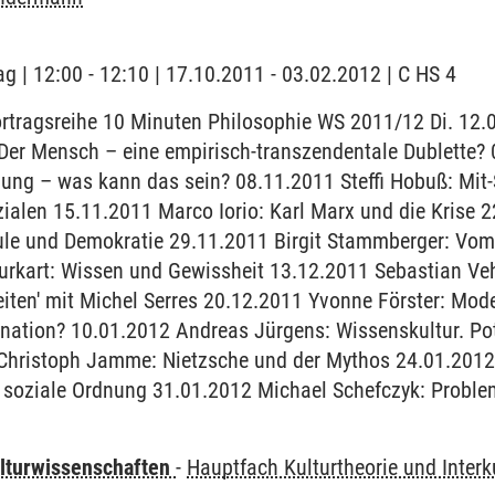
ag | 12:00 - 12:10 | 17.10.2011 - 03.02.2012 | C HS 4
ortragsreihe 10 Minuten Philosophie WS 2011/12 Di. 12.
Der Mensch – eine empirisch-transzendentale Dublette
ung – was kann das sein? 08.11.2011 Steffi Hobuß: Mit-
ialen 15.11.2011 Marco Iorio: Karl Marx und die Krise 
e und Demokratie 29.11.2011 Birgit Stammberger: Vom
urkart: Wissen und Gewissheit 13.12.2011 Sebastian Ve
eiten' mit Michel Serres 20.12.2011 Yvonne Förster: Mod
nation? 10.01.2012 Andreas Jürgens: Wissenskultur. Pot
 Christoph Jamme: Nietzsche und der Mythos 24.01.2012
 soziale Ordnung 31.01.2012 Michael Schefczyk: Proble
lturwissenschaften
-
Hauptfach Kulturtheorie und Interku