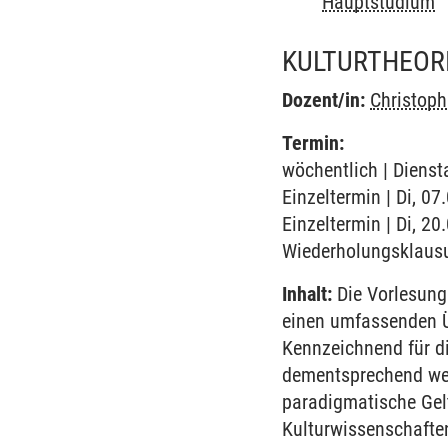
Hauptstudium
KULTURTHEOR
Dozent/in:
Christop
Termin:
wöchentlich | Dienst
Einzeltermin | Di, 07
Einzeltermin | Di, 2
Wiederholungsklaus
Inhalt:
Die Vorlesung 
einen umfassenden Ü
Kennzeichnend für di
dementsprechend werd
paradigmatische Gelt
Kulturwissenschaften