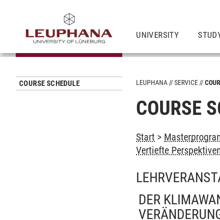
UNIVERSITY
STUD
LEUPHANA
SERVICE
COUR
COURSE SCHEDULE
COURSE S
Start
>
Masterprogram
Vertiefte Perspektive
LEHRVERANST
DER KLIMAWAN
VERÄNDERUN