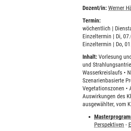
Dozent/in:
Werner Hä
Termin:
wöchentlich | Dienst
Einzeltermin | Di, 07
Einzeltermin | Do, 0
Inhalt:
Vorlesung und
und Strahlungsantri
Wasserkreislaufs • N
Szenarienbasierte Pr
Vegetationszonen • 
Auswirkungen des K
ausgewählter, vom K
Masterprogramm
Perspektiven
-