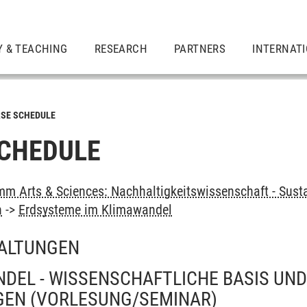
Y & TEACHING
RESEARCH
PARTNERS
INTERNAT
SE SCHEDULE
CHEDULE
m Arts & Sciences: Nachhaltigkeitswissenschaft - Sustai
n
->
Erdsysteme im Klimawandel
ALTUNGEN
DEL - WISSENSCHAFTLICHE BASIS UN
GEN
(VORLESUNG/SEMINAR)