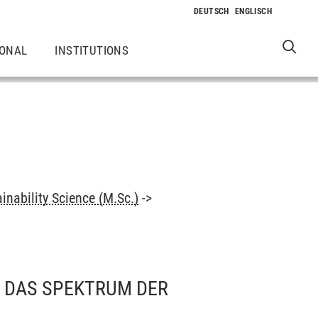
IONAL
INSTITUTIONS
nability Science (M.Sc.)
->
D DAS SPEKTRUM DER