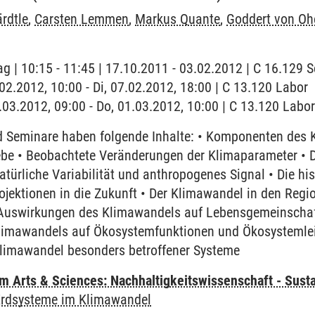
rdtle
,
Carsten Lemmen
,
Markus Quante
,
Goddert von O
ag | 10:15 - 11:45 | 17.10.2011 - 03.02.2012 | C 16.129
.02.2012, 10:00 - Di, 07.02.2012, 18:00 | C 13.120 Labor
1.03.2012, 09:00 - Do, 01.03.2012, 10:00 | C 13.120 Labo
 Seminare haben folgende Inhalte: • Komponenten des K
ebe • Beobachtete Veränderungen der Klimaparameter • D
atürliche Variabilität und anthropogenes Signal • Die his
ojektionen in die Zukunft • Der Klimawandel in den Reg
Auswirkungen des Klimawandels auf Lebensgemeinschaf
limawandels auf Ökosystemfunktionen und Ökosystemlei
limawandel besonders betroffener Systeme
 Arts & Sciences: Nachhaltigkeitswissenschaft - Susta
Erdsysteme im Klimawandel