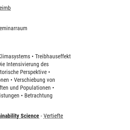
heimb
 Seminarraum
r
limasystems • Treibhauseffekt
ie Intensivierung des
torische Perspektive •
ionen • Verschiebung von
ten und Populationen •
stungen • Betrachtung
inability Science
-
Vertiefte