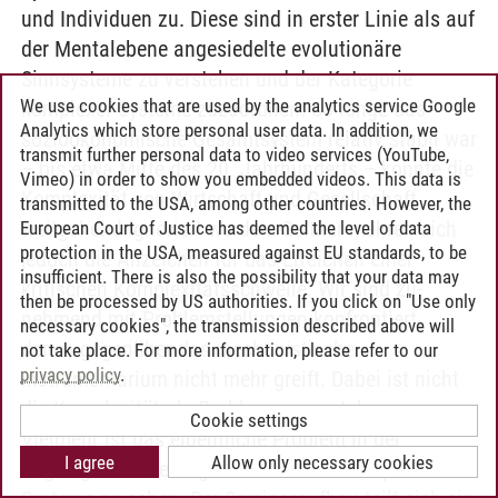
und Individuen zu. Diese sind in erster Linie als auf
der Mentalebene angesiedelte evolu­tionäre
Sinnsysteme zu verstehen und der Kategorie
We use cookies that are used by the analytics service Google
komplexer Systeme zuzuordnen. So lange das
Analytics which store personal user data. In addition, we
sozioökonomische Gesamtsystem relativ stabil war
transmit further personal data to video services (YouTube,
– bis etwa Mitte des 20. Jahrhunderts – konnte die
Vimeo) in order to show you embedded videos. This data is
Komplexität von Wirtschaft und Gesellschaft
transmitted to the USA, among other countries. However, the
weitgehend ignoriert werden. Seither meh­ren sich
European Court of Justice has deemed the level of data
protection in the USA, measured against EU standards, to be
jedoch die Anzeichen für das Erreichen einer
insufficient. There is also the possibility that your data may
kritischen Komplexitätsschwelle. Wir sind zu­
then be processed by US authorities. If you click on "Use only
nehmend mit Problemstellungen konfrontiert,
necessary cookies", the transmission described above will
denen gegenüber das mechanistische
not take place. For more information, please refer to our
privacy policy
.
Instrumentarium nicht mehr greift. Dabei ist nicht
die Komplexität als Problem zu verstehen.
Cookie settings
Vielmehr ist das eigentliche Problem in der
I agree
Allow only necessary cookies
ungeeigneten Herangehensweise an komplexe