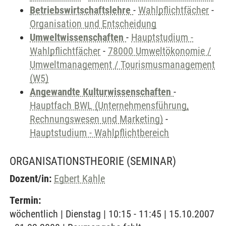
Betriebswirtschaftslehre
-
Wahlpflichtfächer
-
Organisation und Entscheidung
Umweltwissenschaften
-
Hauptstudium -
Wahlpflichtfächer
-
78000 Umweltökonomie /
Umweltmanagement / Tourismusmanagement
(W5)
Angewandte Kulturwissenschaften
-
Hauptfach BWL (Unternehmensführung,
Rechnungswesen und Marketing)
-
Hauptstudium - Wahlpflichtbereich
ORGANISATIONSTHEORIE
(SEMINAR)
Dozent/in:
Egbert Kahle
Termin:
wöchentlich | Dienstag | 10:15 - 11:45 | 15.10.2007