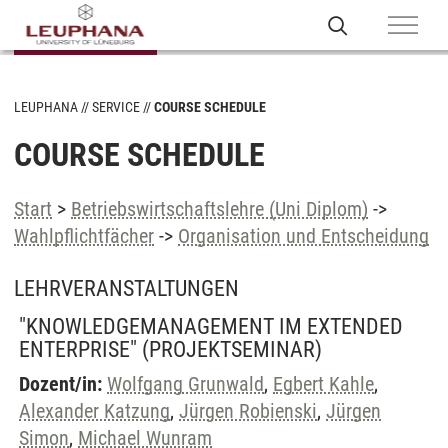
LEUPHANA
SERVICE
COURSE SCHEDULE
COURSE SCHEDULE
Start
>
Betriebswirtschaftslehre (Uni Diplom)
->
Wahlpflichtfächer
->
Organisation und Entscheidung
LEHRVERANSTALTUNGEN
"KNOWLEDGEMANAGEMENT IM EXTENDED
ENTERPRISE"
(PROJEKTSEMINAR)
Dozent/in:
Wolfgang Grunwald
,
Egbert Kahle
,
Alexander Katzung
,
Jürgen Robienski
,
Jürgen
Simon
,
Michael Wunram