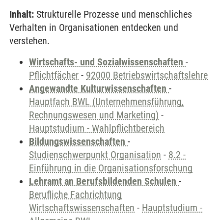
Inhalt:
Strukturelle Prozesse und menschliches
Verhalten in Organisationen entdecken und
verstehen.
Wirtschafts- und Sozialwissenschaften
-
Pflichtfächer
-
92000 Betriebswirtschaftslehre
Angewandte Kulturwissenschaften
-
Hauptfach BWL (Unternehmensführung,
Rechnungswesen und Marketing)
-
Hauptstudium - Wahlpflichtbereich
Bildungswissenschaften
-
Studienschwerpunkt Organisation
-
8.2 -
Einführung in die Organisationsforschung
Lehramt an Berufsbildenden Schulen
-
Berufliche Fachrichtung
Wirtschaftswissenschaften
-
Hauptstudium -