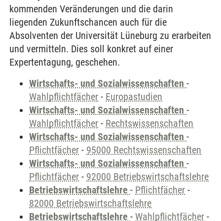
kommenden Veränderungen und die darin
liegenden Zukunftschancen auch für die
Absolventen der Universität Lüneburg zu erarbeiten
und vermitteln. Dies soll konkret auf einer
Expertentagung, geschehen.
Wirtschafts- und Sozialwissenschaften
-
Wahlpflichtfächer
-
Europastudien
Wirtschafts- und Sozialwissenschaften
-
Wahlpflichtfächer
-
Rechtswissenschaften
Wirtschafts- und Sozialwissenschaften
-
Pflichtfächer
-
95000 Rechtswissenschaften
Wirtschafts- und Sozialwissenschaften
-
Pflichtfächer
-
92000 Betriebswirtschaftslehre
Betriebswirtschaftslehre
-
Pflichtfächer
-
82000 Betriebswirtschaftslehre
Betriebswirtschaftslehre
-
Wahlpflichtfächer
-