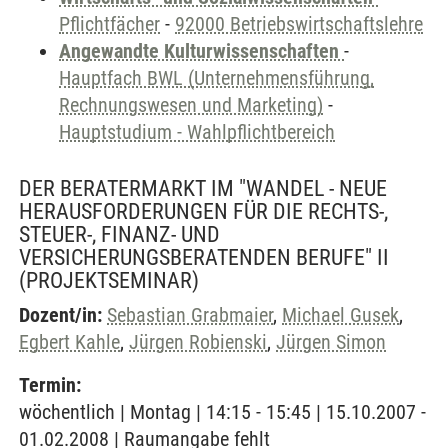
Pflichtfächer
-
92000 Betriebswirtschaftslehre
Angewandte Kulturwissenschaften
-
Hauptfach BWL (Unternehmensführung,
Rechnungswesen und Marketing)
-
Hauptstudium - Wahlpflichtbereich
DER BERATERMARKT IM "WANDEL - NEUE
HERAUSFORDERUNGEN FÜR DIE RECHTS-,
STEUER-, FINANZ- UND
VERSICHERUNGSBERATENDEN BERUFE" II
(PROJEKTSEMINAR)
Dozent/in:
Sebastian Grabmaier
,
Michael Gusek
,
Egbert Kahle
,
Jürgen Robienski
,
Jürgen Simon
Termin:
wöchentlich | Montag | 14:15 - 15:45 | 15.10.2007 -
01.02.2008 | Raumangabe fehlt