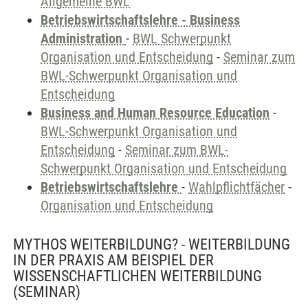
Allgemeine BWL
Betriebswirtschaftslehre - Business
Administration
-
BWL Schwerpunkt
Organisation und Entscheidung
-
Seminar zum
BWL-Schwerpunkt Organisation und
Entscheidung
Business and Human Resource Education
-
BWL-Schwerpunkt Organisation und
Entscheidung
-
Seminar zum BWL-
Schwerpunkt Organisation und Entscheidung
Betriebswirtschaftslehre
-
Wahlpflichtfächer
-
Organisation und Entscheidung
MYTHOS WEITERBILDUNG? - WEITERBILDUNG
IN DER PRAXIS AM BEISPIEL DER
WISSENSCHAFTLICHEN WEITERBILDUNG
(SEMINAR)