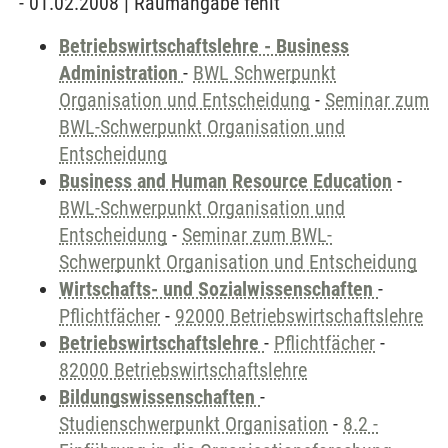
- 01.02.2008 | Raumangabe fehlt
Betriebswirtschaftslehre - Business
Administration
-
BWL Schwerpunkt
Organisation und Entscheidung
-
Seminar zum
BWL-Schwerpunkt Organisation und
Entscheidung
Business and Human Resource Education
-
BWL-Schwerpunkt Organisation und
Entscheidung
-
Seminar zum BWL-
Schwerpunkt Organisation und Entscheidung
Wirtschafts- und Sozialwissenschaften
-
Pflichtfächer
-
92000 Betriebswirtschaftslehre
Betriebswirtschaftslehre
-
Pflichtfächer
-
82000 Betriebswirtschaftslehre
Bildungswissenschaften
-
Studienschwerpunkt Organisation
-
8.2 -