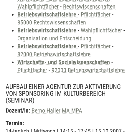
Wahlpflichtfächer
-
Rechtswissenschaften
Betriebswirtschaftslehre
-
Pflichtfächer
-
85000 Rechtswissenschaften
Betriebswirtschaftslehre
-
Wahlpflichtfächer
-
Organisation und Entscheidung
Betriebswirtschaftslehre
-
Pflichtfächer
-
82000 Betriebswirtschaftslehre
Wirtschafts- und Sozialwissenschaften
-
Pflichtfächer
-
92000 Betriebswirtschaftslehre
AUFBAU EINER AGENTUR ZUR AKTIVIERUNG
VON SPONSORING IM KULTURBEREICH
(SEMINAR)
Dozent/in:
Berno Haller MA MPA
Termin:
14-täglich | Mittwoch | 14:15 - 17:45 | 15.10.2007 -