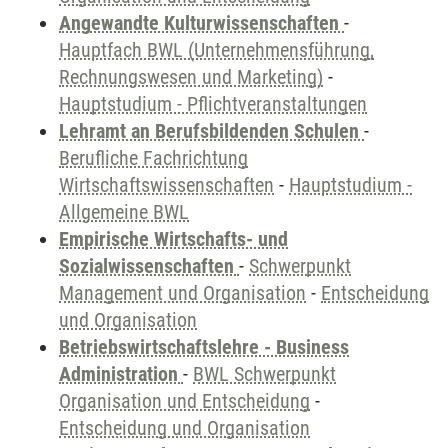
Angewandte Kulturwissenschaften
-
Hauptfach BWL (Unternehmensführung,
Rechnungswesen und Marketing)
-
Hauptstudium - Pflichtveranstaltungen
Lehramt an Berufsbildenden Schulen
-
Berufliche Fachrichtung
Wirtschaftswissenschaften
-
Hauptstudium -
Allgemeine BWL
Empirische Wirtschafts- und
Sozialwissenschaften
-
Schwerpunkt
Management und Organisation
-
Entscheidung
und Organisation
Betriebswirtschaftslehre - Business
Administration
-
BWL Schwerpunkt
Organisation und Entscheidung
-
Entscheidung und Organisation