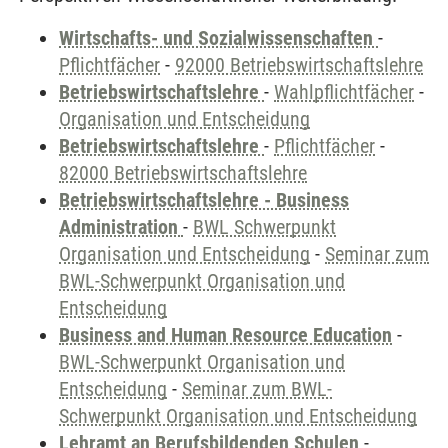
Wirtschafts- und Sozialwissenschaften
-
Pflichtfächer
-
92000 Betriebswirtschaftslehre
Betriebswirtschaftslehre
-
Wahlpflichtfächer
-
Organisation und Entscheidung
Betriebswirtschaftslehre
-
Pflichtfächer
-
82000 Betriebswirtschaftslehre
Betriebswirtschaftslehre - Business
Administration
-
BWL Schwerpunkt
Organisation und Entscheidung
-
Seminar zum
BWL-Schwerpunkt Organisation und
Entscheidung
Business and Human Resource Education
-
BWL-Schwerpunkt Organisation und
Entscheidung
-
Seminar zum BWL-
Schwerpunkt Organisation und Entscheidung
Lehramt an Berufsbildenden Schulen
-