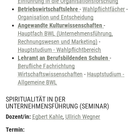
Einführung in die Organisationsforschung
Betriebswirtschaftslehre
-
Wahlpflichtfächer
-
Organisation und Entscheidung
Angewandte Kulturwissenschaften
-
Hauptfach BWL (Unternehmensführung,
Rechnungswesen und Marketing)
-
Hauptstudium - Wahlpflichtbereich
Lehramt an Berufsbildenden Schulen
-
Berufliche Fachrichtung
Wirtschaftswissenschaften
-
Hauptstudium -
Allgemeine BWL
SPIRITUALITÄT IN DER
UNTERNEHMENSFÜHRUNG
(SEMINAR)
Dozent/in:
Egbert Kahle
,
Ullrich Wegner
Termin: