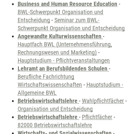
Business and Human Resource Education
-
BWL-Schwerpunkt Organisation und
Entscheidung
-
Seminar zum BWL-
Schwerpunkt Organisation und Entscheidung
Angewandte Kulturwissenschaften
-
Hauptfach BWL (Unternehmensführung,
Rechnungswesen und Marketing)
-
Hauptstudium - Pflichtveranstaltungen
Lehramt an Berufsbildenden Schulen
-
Berufliche Fachrichtung
Wirtschaftswissenschaften
-
Hauptstudium -
Allgemeine BWL
Betriebswirtschaftslehre
-
Wahlpflichtfächer
-
Organisation und Entscheidung
Betriebswirtschaftslehre
-
Pflichtfächer
-
82000 Betriebswirtschaftslehre
Wirtschafts- und Sozialwissenschaften
-