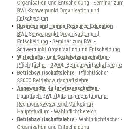
Organisation und Entscheidung
-
Seminar zum
BWL-Schwerpunkt Organisation und
Entscheidung
Business and Human Resource Education
-
BWL-Schwerpunkt Organisation und
Entscheidung
-
Seminar zum BWL-
Schwerpunkt Organisation und Entscheidung
Wirtschafts- und Sozialwissenschaften
-
Pflichtfächer
-
92000 Betriebswirtschaftslehre
Betriebswirtschaftslehre
-
Pflichtfächer
-
82000 Betriebswirtschaftslehre
Angewandte Kulturwissenschaften
-
Hauptfach BWL (Unternehmensführung,
Rechnungswesen und Marketing)
-
Hauptstudium - Wahlpflichtbereich
Betriebswirtschaftslehre
-
Wahlpflichtfächer
-
Organisation und Entscheidung