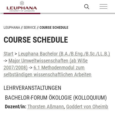
LEUPHANA
SERVICE
COURSE SCHEDULE
COURSE SCHEDULE
Start
>
Leuphana Bachelor (B.A./B.Eng./B.Sc./LL.B.)
->
Major Umweltwissenschaften (ab WiSe
2007/2008)
->
6.1 Methodenmodul zum
selbständigen wissenschaftlichen Arbeiten
LEHRVERANSTALTUNGEN
BACHELOR-FORUM ÖKOLOGIE
(KOLLOQUIUM)
Dozent/in:
Thorsten Aßmann
,
Goddert von Oheimb