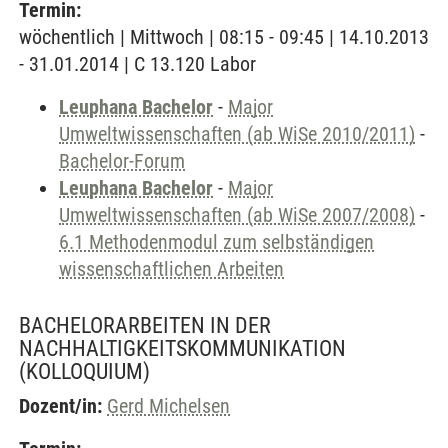
Termin:
wöchentlich | Mittwoch | 08:15 - 09:45 | 14.10.2013
- 31.01.2014 | C 13.120 Labor
Leuphana Bachelor
-
Major
Umweltwissenschaften (ab WiSe 2010/2011)
-
Bachelor-Forum
Leuphana Bachelor
-
Major
Umweltwissenschaften (ab WiSe 2007/2008)
-
6.1 Methodenmodul zum selbständigen
wissenschaftlichen Arbeiten
BACHELORARBEITEN IN DER
NACHHALTIGKEITSKOMMUNIKATION
(KOLLOQUIUM)
Dozent/in:
Gerd Michelsen