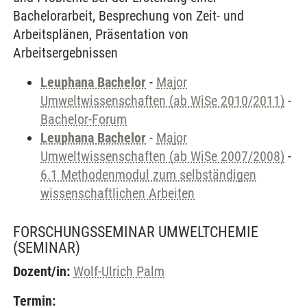
Bachelorarbeit, Besprechung von Zeit- und
Arbeitsplänen, Präsentation von
Arbeitsergebnissen
Leuphana Bachelor
-
Major
Umweltwissenschaften (ab WiSe 2010/2011)
-
Bachelor-Forum
Leuphana Bachelor
-
Major
Umweltwissenschaften (ab WiSe 2007/2008)
-
6.1 Methodenmodul zum selbständigen
wissenschaftlichen Arbeiten
FORSCHUNGSSEMINAR UMWELTCHEMIE
(SEMINAR)
Dozent/in:
Wolf-Ulrich Palm
Termin: