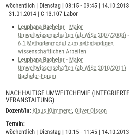
wöchentlich | Dienstag | 08:15 - 09:45 | 14.10.2013
- 31.01.2014 | C 13.107 Labor
Leuphana Bachelor
-
Major
Umweltwissenschaften (ab WiSe 2007/2008)
-
6.1 Methodenmodul zum selbständigen
wissenschaftlichen Arbeiten
Leuphana Bachelor
-
Major
Umweltwissenschaften (ab WiSe 2010/2011)
-
Bachelor-Forum
NACHHALTIGE UMWELTCHEMIE
(INTEGRIERTE
VERANSTALTUNG)
Dozent/in:
Klaus Kümmerer
,
Oliver Olsson
Termin:
wöchentlich | Dienstag | 10:15 - 11:45 | 14.10.2013