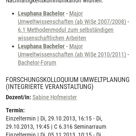
Nachhaltigkeitskommunikation widmen.
Leuphana Bachelor
-
Major
Umweltwissenschaften (ab WiSe 2007/2008)
-
6.1 Methodenmodul zum selbständigen
wissenschaftlichen Arbeiten
Leuphana Bachelor
-
Major
Umweltwissenschaften (ab WiSe 2010/2011)
-
Bachelor-Forum
FORSCHUNGSKOLLOQUIUM UMWELTPLANUNG
(INTEGRIERTE VERANSTALTUNG)
Dozent/in:
Sabine Hofmeister
Termin:
Einzeltermin | Di, 29.10.2013, 16:15 - Di,
29.10.2013, 19:45 | C 6.316 Seminarraum
Einzeltermin | Di, 05.11.2013, 10:15 - Di,