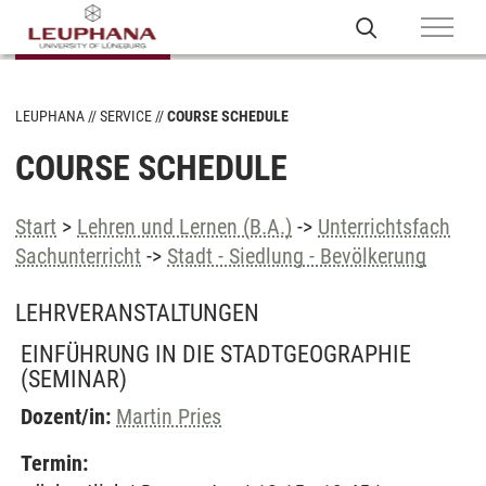
LEUPHANA
SERVICE
COURSE SCHEDULE
COURSE SCHEDULE
Start
>
Lehren und Lernen (B.A.)
->
Unterrichtsfach
Sachunterricht
->
Stadt - Siedlung - Bevölkerung
LEHRVERANSTALTUNGEN
EINFÜHRUNG IN DIE STADTGEOGRAPHIE
(SEMINAR)
Dozent/in:
Martin Pries
Termin: