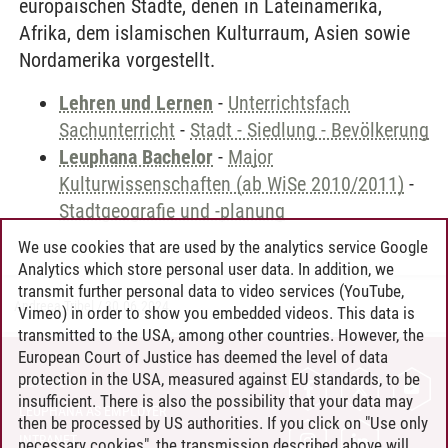
europäischen Städte, denen in Lateinamerika,
Afrika, dem islamischen Kulturraum, Asien sowie
Nordamerika vorgestellt.
Lehren und Lernen
-
Unterrichtsfach
Sachunterricht
-
Stadt - Siedlung - Bevölkerung
Leuphana Bachelor
-
Major
Kulturwissenschaften (ab WiSe 2010/2011)
-
Stadtgeografie und -planung
We use cookies that are used by the analytics service Google
Analytics which store personal user data. In addition, we
transmit further personal data to video services (YouTube,
Andreea Tribel
/
30.06.2024
Vimeo) in order to show you embedded videos. This data is
transmitted to the USA, among other countries. However, the
European Court of Justice has deemed the level of data
protection in the USA, measured against EU standards, to be
CONTACT
insufficient. There is also the possibility that your data may
LEUPHANA AS EMPLOYER
then be processed by US authorities. If you click on "Use only
INTRANET
necessary cookies", the transmission described above will