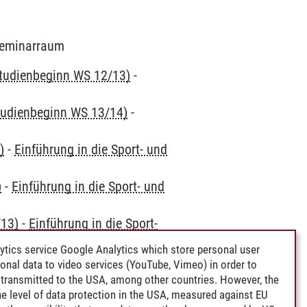
 Seminarraum
 Studienbeginn WS 12/13)
-
Studienbeginn WS 13/14)
-
)
-
Einführung in die Sport- und
)
-
Einführung in die Sport- und
/13)
-
Einführung in die Sport-
ytics service Google Analytics which store personal user
14)
-
Einführung in die Sport-
rsonal data to video services (YouTube, Vimeo) in order to
transmitted to the USA, among other countries. However, the
e level of data protection in the USA, measured against EU