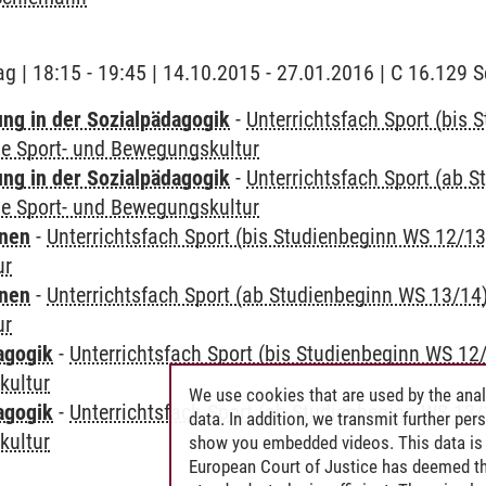
ag | 18:15 - 19:45 | 14.10.2015 - 27.01.2016 | C 16.129
ung in der Sozialpädagogik
-
Unterrichtsfach Sport (bis
ie Sport- und Bewegungskultur
ung in der Sozialpädagogik
-
Unterrichtsfach Sport (ab 
ie Sport- und Bewegungskultur
rnen
-
Unterrichtsfach Sport (bis Studienbeginn WS 12/13
ur
rnen
-
Unterrichtsfach Sport (ab Studienbeginn WS 13/14
ur
agogik
-
Unterrichtsfach Sport (bis Studienbeginn WS 12
kultur
We use cookies that are used by the anal
agogik
-
Unterrichtsfach Sport (ab Studienbeginn WS 13/
data. In addition, we transmit further pe
kultur
show you embedded videos. This data is 
European Court of Justice has deemed th