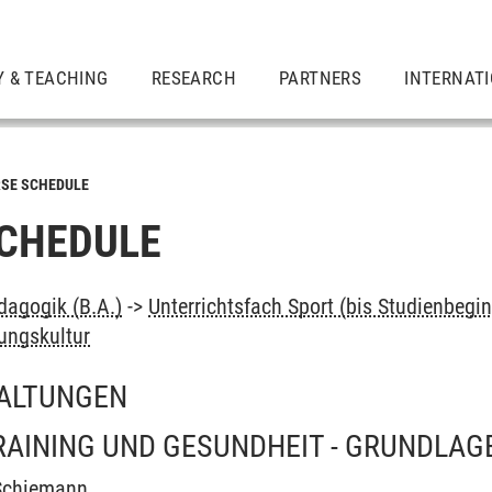
Y & TEACHING
RESEARCH
PARTNERS
INTERNAT
SE SCHEDULE
CHEDULE
dagogik (B.A.)
->
Unterrichtsfach Sport (bis Studienbegi
ungskultur
ALTUNGEN
RAINING UND GESUNDHEIT - GRUNDLAG
Schiemann