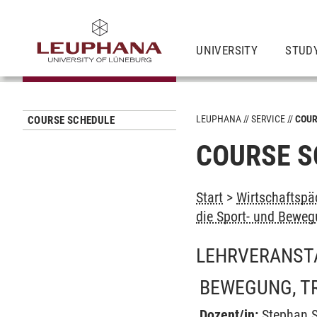
UNIVERSITY
STUD
LEUPHANA
SERVICE
COUR
COURSE SCHEDULE
COURSE S
Start
>
Wirtschaftspä
die Sport- und Beweg
LEHRVERANST
BEWEGUNG, T
Dozent/in:
Stephan 