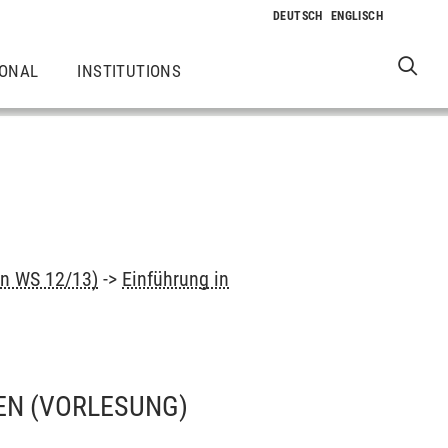
IONAL
INSTITUTIONS
nn WS 12/13)
->
Einführung in
EN
(VORLESUNG)