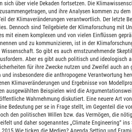
sich über viele Dekaden fortsetzen. Die Klimawissensch
zusammengetragen, und ihre Analysen kommen zu dem Er
il der Klimaveränderungen verantwortlich. Der letzte Be
dies. Dennoch sind Teilgebiete der Klimaforschung mit Un
es mit einem komplexen und von vielen Einflüssen geprä
nennen und zu kommunizieren, ist in der Klimaforschung 
on Wissenschaft. So gibt es auch ernstzunehmende Skepti
sfordern. Aber es gibt auch politisch und ideologisch a
icherheiten für ihre Zwecke nutzen und Zweifel auch an 
 und insbesondere die anthropogene Verantwortung heru
enen Klimaveränderungen und Ergebnisse von Modellpr
n ausgewählten Beispielen wird die Argumentationsweis
öffentliche Wahrnehmung diskutiert. Eine neuere Art von
ne Bedeutung per se in Frage stellt, im Gegenteil die v
edoch den politischen Willen bzw. das Vermögen, die nö
ifelt und daher sogenanntes „Climate Engineering“ ins S
.2015 Wie ticken die Medien? Agenda Setting und Fram