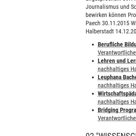
Journalismus und Soc
bewirken können Prof
Paech 30.11.2015 Wi
Halberstadt 14.12.20
Berufliche Bild
Verantwortlich
Lehren und Le
nachhaltiges H
Leuphana Bach
nachhaltiges H
Wirtschaftspäd
nachhaltiges H
Bridging Progr
Verantwortlich