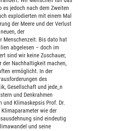
erändert. Wir Menschen tun das
ab es jedoch nach dem Zweiten
uch explodierten mit einem Mal
rung der Meere und der Verlust
 neuen, der
 Menschenzeit. Bis dato hat
ilien abgelesen – doch im
rt sind wir keine Zuschauer,
r der Nachhaltigkeit machen,
ften ermöglicht. In der
erausforderungen des
k, Gesellschaft und jede_n
mustern und Denkrahmen
und Klimaskepsis Prof. Dr.
r Klimaparameter wie der
eisausdehnung sind eindeutig
Klimawandel und seine