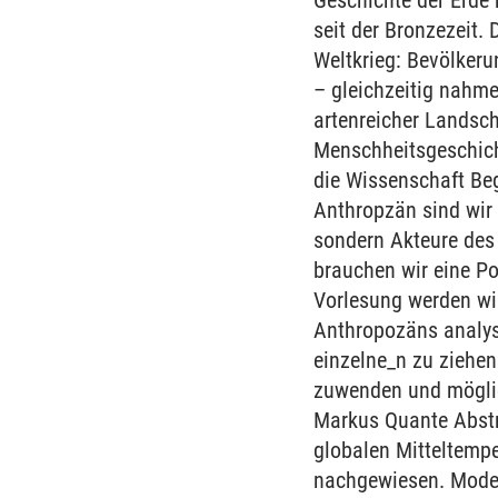
Geschichte der Erde
seit der Bronzezeit
Weltkrieg: Bevölkeru
– gleichzeitig nahm
artenreicher Landsch
Menschheitsgeschich
die Wissenschaft Be
Anthropzän sind wir 
sondern Akteure des
brauchen wir eine Pol
Vorlesung werden wi
Anthropozäns analysi
einzelne_n zu ziehe
zuwenden und möglic
Markus Quante Abstr
globalen Mitteltempe
nachgewiesen. Model