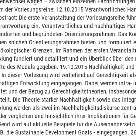
venwechsel wagen – zwischen einzelnen Fachrichtungen u
m der Vorlesungsreihe: 12.10.2015 Verantwortliches Han
bstract: Die erste Veranstaltung der Vorlesungsreihe füh
rantwortung ein. Verantwortliches und nachhaltiges Han
fundierten und begründeten Orientierungsrahmen. Das Ko
en solchen Orientierungsrahmen bieten und formuliert e
 ökologischer Grenzen. Im Rahmen der ersten Veranstalt
lung fundiert und detailliert und ein Überblick über den
lte des Moduls gegeben. 19.10.2015 Nachhaltigkeit und 
In dieser Vorlesung wird vertiefend auf Gerechtigkeit al
altigen Entwicklung eingegangen. Dabei werden intra- u
itet und der Bezug zu Gerechtigkeitstheorien, insbesonde
tellt. Die Theorie starker Nachhaltigkeit sowie das integ
klung werden als zwei im Nachhaltigkeitsdiskurse zentr
der verglichen und hinsichtlich ihrer Implikationen für G
ßend wird auf aktuelle Beispiele für die Auseinandersetz
z.B. die Sustainable Development Goals - eingegangen. 2