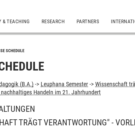
Y & TEACHING
RESEARCH
PARTNERS
INTERNAT
SE SCHEDULE
CHEDULE
dagogik (B.A.)
->
Leuphana Semester
->
Wissenschaft tr
 nachhaltiges Handeln im 21. Jahrhundert
ALTUNGEN
HAFT TRÄGT VERANTWORTUNG" - VORL