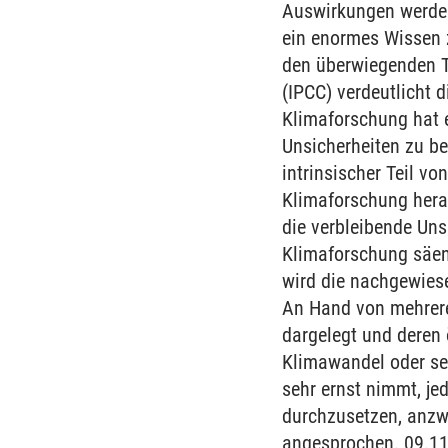
Auswirkungen werden 
ein enormes Wissen 
den überwiegenden Te
(IPCC) verdeutlicht 
Klimaforschung hat 
Unsicherheiten zu be
intrinsischer Teil v
Klimaforschung herau
die verbleibende Uns
Klimaforschung säen
wird die nachgewies
An Hand von mehrere
dargelegt und deren 
Klimawandel oder sei
sehr ernst nimmt, j
durchzusetzen, anzwe
angesprochen. 09.11