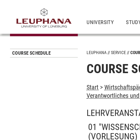
UNIVERSITY
STUD
LEUPHANA
SERVICE
COUR
COURSE SCHEDULE
COURSE S
Start
>
Wirtschaftspä
Verantwortliches und
LEHRVERANST
01 "WISSENSC
(VORLESUNG)