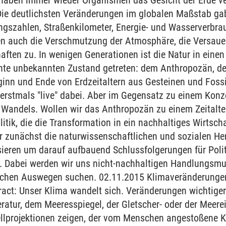
 haben immer wieder Organismen das Gesicht der Erde v
. Die deutlichsten Veränderungen im globalen Maßstab g
ngszahlen, Straßenkilometer, Energie- und Wasserverbra
en auch die Verschmutzung der Atmosphäre, die Versaue
aften zu. In wenigen Generationen ist die Natur in einen
te unbekannten Zustand getreten: dem Anthropozän, der
ginn und Ende von Erdzeitaltern aus Gesteinen und Foss
erstmals "live" dabei. Aber im Gegensatz zu einem Konze
 Wandels. Wollen wir das Anthropozän zu einem Zeitalte
itik, die die Transformation in ein nachhaltiges Wirtscha
r zunächst die naturwissenschaftlichen und sozialen H
eren um darauf aufbauend Schlussfolgerungen für Politi
n. Dabei werden wir uns nicht-nachhaltigen Handlungs
hen Auswegen suchen. 02.11.2015 Klimaveränderungen 
act: Unser Klima wandelt sich. Veränderungen wichtige
ratur, dem Meeresspiegel, der Gletscher- oder der Meer
lprojektionen zeigen, der vom Menschen angestoßene 