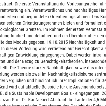
bstract: Die erste Veranstaltung der Vorlesungsreihe füh
rantwortung ein. Verantwortliches und nachhaltiges Han
fundierten und begründeten Orientierungsrahmen. Das Ko
en solchen Orientierungsrahmen bieten und formuliert e
 ökologischer Grenzen. Im Rahmen der ersten Veranstalt
lung fundiert und detailliert und ein Überblick über den
lte des Moduls gegeben. 19.10.2015 Nachhaltigkeit und 
In dieser Vorlesung wird vertiefend auf Gerechtigkeit al
altigen Entwicklung eingegangen. Dabei werden intra- u
itet und der Bezug zu Gerechtigkeitstheorien, insbesonde
tellt. Die Theorie starker Nachhaltigkeit sowie das integ
klung werden als zwei im Nachhaltigkeitsdiskurse zentr
der verglichen und hinsichtlich ihrer Implikationen für G
ßend wird auf aktuelle Beispiele für die Auseinandersetz
z.B. die Sustainable Development Goals - eingegangen. 2
ozän Prof. Dr. Kai Niebert Abstract: Im Laufe der 4,5 M