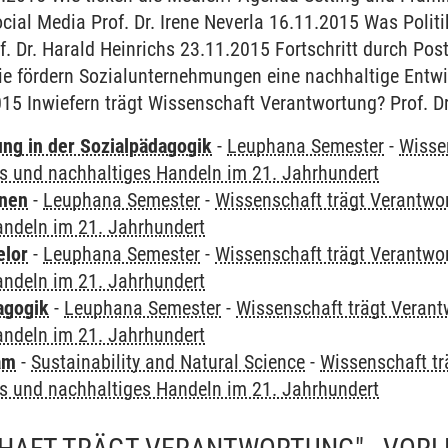
ial Media Prof. Dr. Irene Neverla 16.11.2015 Was Politik
. Dr. Harald Heinrichs 23.11.2015 Fortschritt durch Pos
e fördern Sozialunternehmungen eine nachhaltige Entwic
15 Inwiefern trägt Wissenschaft Verantwortung? Prof. Dr
ung in der Sozialpädagogik
-
Leuphana Semester
-
Wisse
es und nachhaltiges Handeln im 21. Jahrhundert
rnen
-
Leuphana Semester
-
Wissenschaft trägt Verantwo
andeln im 21. Jahrhundert
elor
-
Leuphana Semester
-
Wissenschaft trägt Verantwo
andeln im 21. Jahrhundert
agogik
-
Leuphana Semester
-
Wissenschaft trägt Verant
andeln im 21. Jahrhundert
am
-
Sustainability and Natural Science
-
Wissenschaft tr
es und nachhaltiges Handeln im 21. Jahrhundert