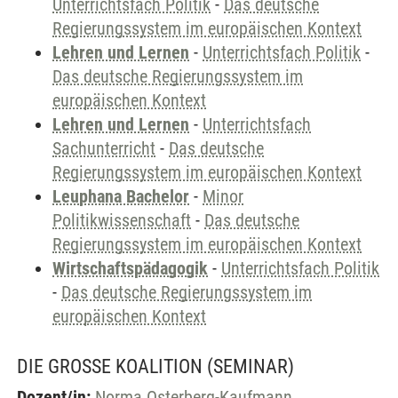
Unterrichtsfach Politik
-
Das deutsche
Regierungssystem im europäischen Kontext
Lehren und Lernen
-
Unterrichtsfach Politik
-
Das deutsche Regierungssystem im
europäischen Kontext
Lehren und Lernen
-
Unterrichtsfach
Sachunterricht
-
Das deutsche
Regierungssystem im europäischen Kontext
Leuphana Bachelor
-
Minor
Politikwissenschaft
-
Das deutsche
Regierungssystem im europäischen Kontext
Wirtschaftspädagogik
-
Unterrichtsfach Politik
-
Das deutsche Regierungssystem im
europäischen Kontext
DIE GROSSE KOALITION
(SEMINAR)
Dozent/in:
Norma Osterberg-Kaufmann