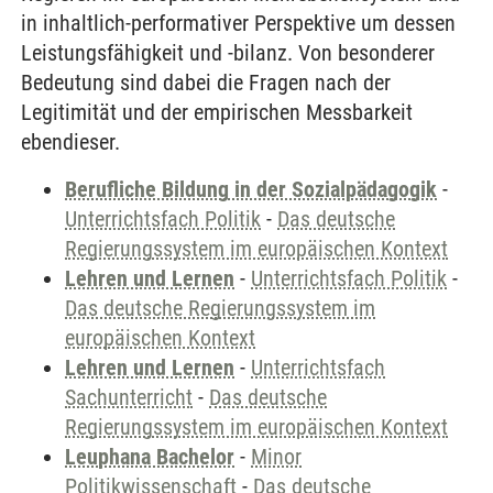
in inhaltlich-performativer Perspektive um dessen
Leistungsfähigkeit und -bilanz. Von besonderer
Bedeutung sind dabei die Fragen nach der
Legitimität und der empirischen Messbarkeit
ebendieser.
Berufliche Bildung in der Sozialpädagogik
-
Unterrichtsfach Politik
-
Das deutsche
Regierungssystem im europäischen Kontext
Lehren und Lernen
-
Unterrichtsfach Politik
-
Das deutsche Regierungssystem im
europäischen Kontext
Lehren und Lernen
-
Unterrichtsfach
Sachunterricht
-
Das deutsche
Regierungssystem im europäischen Kontext
Leuphana Bachelor
-
Minor
Politikwissenschaft
-
Das deutsche