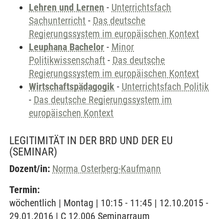
Lehren und Lernen
-
Unterrichtsfach
Sachunterricht
-
Das deutsche
Regierungssystem im europäischen Kontext
Leuphana Bachelor
-
Minor
Politikwissenschaft
-
Das deutsche
Regierungssystem im europäischen Kontext
Wirtschaftspädagogik
-
Unterrichtsfach Politik
-
Das deutsche Regierungssystem im
europäischen Kontext
LEGITIMITÄT IN DER BRD UND DER EU
(SEMINAR)
Dozent/in:
Norma Osterberg-Kaufmann
Termin:
wöchentlich | Montag | 10:15 - 11:45 | 12.10.2015 -
29.01.2016 | C 12.006 Seminarraum