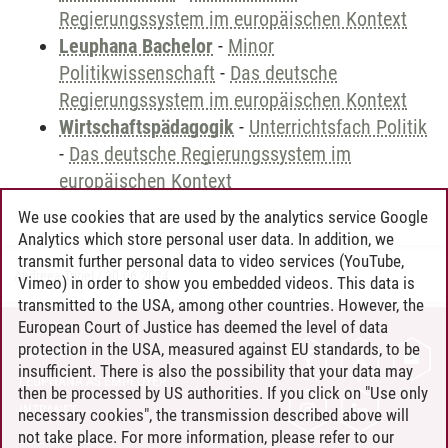
Regierungssystem im europäischen Kontext
Leuphana Bachelor
-
Minor
Politikwissenschaft
-
Das deutsche
Regierungssystem im europäischen Kontext
Wirtschaftspädagogik
-
Unterrichtsfach Politik
-
Das deutsche Regierungssystem im
europäischen Kontext
We use cookies that are used by the analytics service Google
Analytics which store personal user data. In addition, we
transmit further personal data to video services (YouTube,
Andreea Tribel
/
30.06.2024
Vimeo) in order to show you embedded videos. This data is
transmitted to the USA, among other countries. However, the
European Court of Justice has deemed the level of data
protection in the USA, measured against EU standards, to be
CONTACT
insufficient. There is also the possibility that your data may
LEUPHANA AS EMPLOYER
then be processed by US authorities. If you click on "Use only
INTRANET
necessary cookies", the transmission described above will
not take place. For more information, please refer to our
SITE NOTICE