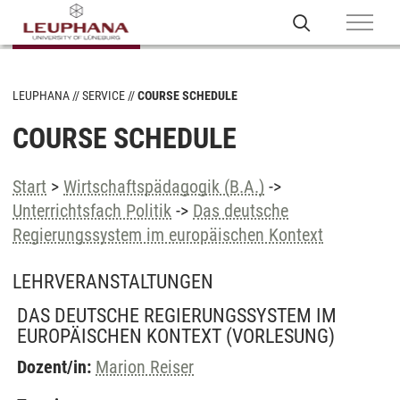
LEUPHANA
SERVICE
COURSE SCHEDULE
COURSE SCHEDULE
Start
>
Wirtschaftspädagogik (B.A.)
->
Unterrichtsfach Politik
->
Das deutsche
Regierungssystem im europäischen Kontext
LEHRVERANSTALTUNGEN
DAS DEUTSCHE REGIERUNGSSYSTEM IM
EUROPÄISCHEN KONTEXT
(VORLESUNG)
Dozent/in:
Marion Reiser