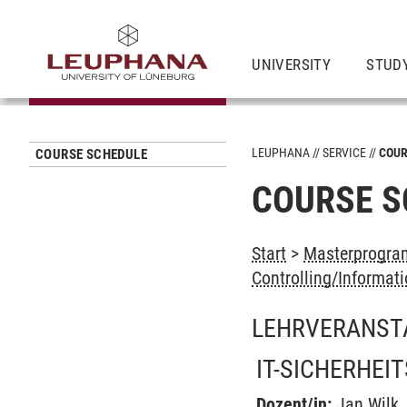
UNIVERSITY
STUD
LEUPHANA
SERVICE
COUR
COURSE SCHEDULE
COURSE S
Start
>
Masterprogra
Controlling/Informat
LEHRVERANST
IT-SICHERHEI
Dozent/in:
Jan Wilk