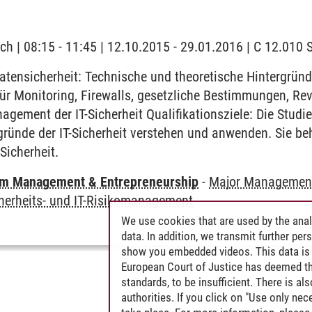
ch | 08:15 - 11:45 | 12.10.2015 - 29.01.2016 | C 12.01
atensicherheit: Technische und theoretische Hintergrün
ür Monitoring, Firewalls, gesetzliche Bestimmungen, R
agement der IT-Sicherheit Qualifikationsziele: Die Stud
gründe der IT-Sicherheit verstehen und anwenden. Sie b
Sicherheit.
m Management & Entrepreneurship
-
Major Management 
cherheits- und IT-Risikomanagement
We use cookies that are used by the anal
data. In addition, we transmit further pe
show you embedded videos. This data is 
European Court of Justice has deemed th
standards, to be insufficient. There is a
authorities. If you click on "Use only ne