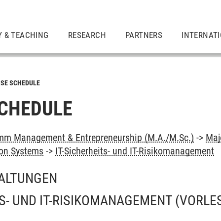
Y & TEACHING
RESEARCH
PARTNERS
INTERNAT
SE SCHEDULE
CHEDULE
mm Management & Entrepreneurship (M.A./M.Sc.)
->
Maj
ion Systems
->
IT-Sicherheits- und IT-Risikomanagement
ALTUNGEN
TS- UND IT-RISIKOMANAGEMENT
(VORLE