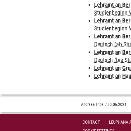
Lehramt an Ber
Studienbeginn 
Lehramt an Ber
Studienbeginn 
Lehramt an Ber
Deutsch (ab St
Lehramt an Ber
Deutsch (bis S
Lehramt an Gr
Lehramt an Hau
Andreea Tribel
/
30.06.2024
CONTACT
LEUPHANA 