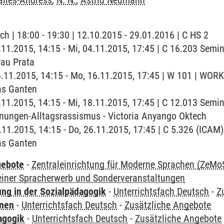
alles-Andress
,
N. N.
,
Astrid Neumann
ch | 18:00 - 19:30 | 12.10.2015 - 29.01.2016 | C HS 2
4.11.2015, 14:15 - Mi, 04.11.2015, 17:45 | C 16.203 Se
rau Prata
16.11.2015, 14:15 - Mo, 16.11.2015, 17:45 | W 101 | WO
tas Ganten
8.11.2015, 14:15 - Mi, 18.11.2015, 17:45 | C 12.013 Se
gnungen-Alltagsrassismus - Victoria Anyango Oktech
6.11.2015, 14:15 - Do, 26.11.2015, 17:45 | C 5.326 (IC
tas Ganten
gebote
-
Zentraleinrichtung für Moderne Sprachen (ZeMo
einer Spracherwerb und Sonderveranstaltungen
ung in der Sozialpädagogik
-
Unterrichtsfach Deutsch
-
Z
rnen
-
Unterrichtsfach Deutsch
-
Zusätzliche Angebote
agogik
-
Unterrichtsfach Deutsch
-
Zusätzliche Angebote