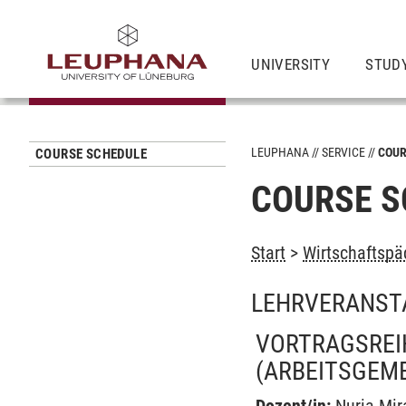
UNIVERSITY
STUD
LEUPHANA
SERVICE
COUR
COURSE SCHEDULE
COURSE S
Start
>
Wirtschaftspä
LEHRVERANST
VORTRAGSREIH
(ARBEITSGEM