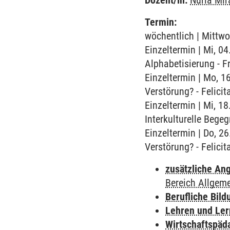
Dozent/in:
Nuria Mir
Termin:
wöchentlich | Mittwo
Einzeltermin | Mi, 0
Alphabetisierung - F
Einzeltermin | Mo, 
Verstörung? - Felici
Einzeltermin | Mi, 1
Interkulturelle Bege
Einzeltermin | Do, 2
Verstörung? - Felici
zusätzliche An
Bereich Allgem
Berufliche Bild
Lehren und Le
Wirtschaftspäd