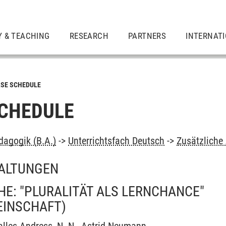
Y & TEACHING
RESEARCH
PARTNERS
INTERNAT
SE SCHEDULE
CHEDULE
dagogik (B.A.)
->
Unterrichtsfach Deutsch
->
Zusätzliche
ALTUNGEN
E: "PLURALITÄT ALS LERNCHANCE"
EINSCHAFT)