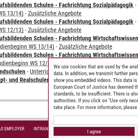
ufsbildenden Schulen - Fachrichtung Sozialpädagogik
WS 13/14)
-
Zusätzliche Angebote
ufsbildenden Schulen - Fachrichtung Sozialpädagogik
WS 12/13)
-
Zusätzliche Angebote
ufsbildenden Schulen - Fachrichtung Wirtschaftswisse
udienbeginn WS 13/14)
-
Zusätzliche Angebote
ufsbildenden Schulen - Fachrichtung Wirtschaftswisse
tudienbeginn WS 12/13)
-
Zusätzliche Angebote
We use cookies that are used by the anal
undschulen
-
Unterrichtsfach Deutsch
-
Zusätzliche Ange
data. In addition, we transmit further pe
pt- und Realschulen
-
Unterrichtsfach Deutsch
-
Zusätzl
show you embedded videos. This data is 
European Court of Justice has deemed th
standards, to be insufficient. There is a
authorities. If you click on "Use only ne
take place. For more information, please 
AS EMPLOYER
INTRANET
SITE NOTICE
PRIVACY POLICY
A
I agree