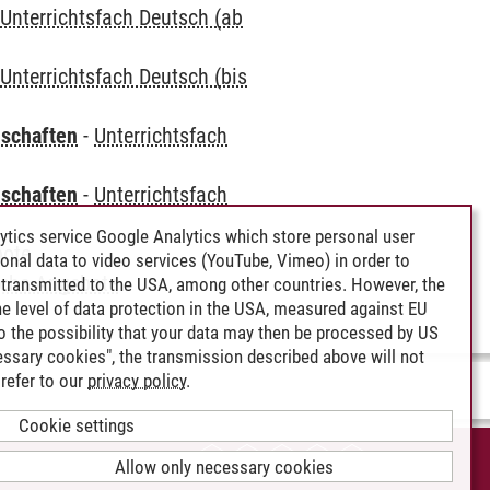
-
Unterrichtsfach Deutsch (ab
-
Unterrichtsfach Deutsch (bis
nschaften
-
Unterrichtsfach
nschaften
-
Unterrichtsfach
ytics service Google Analytics which store personal user
bote
rsonal data to video services (YouTube, Vimeo) in order to
iche Angebote
transmitted to the USA, among other countries. However, the
e level of data protection in the USA, measured against EU
lso the possibility that your data may then be processed by US
cessary cookies", the transmission described above will not
refer to our
privacy policy
.
Cookie settings
CCESSIBILITY
Allow only necessary cookies