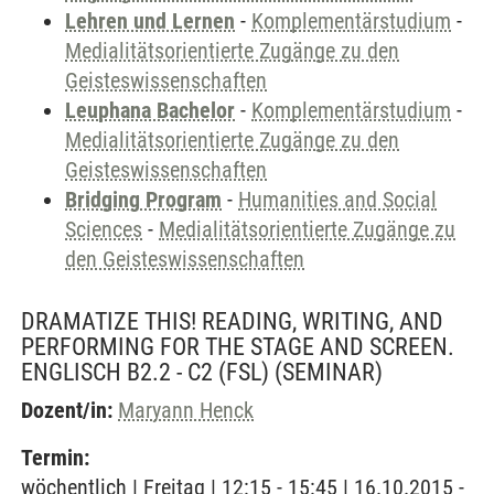
Lehren und Lernen
-
Komplementärstudium
-
Medialitätsorientierte Zugänge zu den
Geisteswissenschaften
Leuphana Bachelor
-
Komplementärstudium
-
Medialitätsorientierte Zugänge zu den
Geisteswissenschaften
Bridging Program
-
Humanities and Social
Sciences
-
Medialitätsorientierte Zugänge zu
den Geisteswissenschaften
DRAMATIZE THIS! READING, WRITING, AND
PERFORMING FOR THE STAGE AND SCREEN.
ENGLISCH B2.2 - C2 (FSL)
(SEMINAR)
Dozent/in:
Maryann Henck
Termin:
wöchentlich | Freitag | 12:15 - 15:45 | 16.10.2015 -