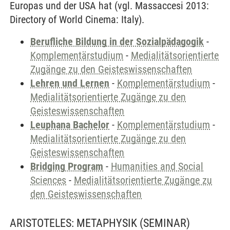
Europas und der USA hat (vgl. Massaccesi 2013:
Directory of World Cinema: Italy).
Berufliche Bildung in der Sozialpädagogik
-
Komplementärstudium
-
Medialitätsorientierte
Zugänge zu den Geisteswissenschaften
Lehren und Lernen
-
Komplementärstudium
-
Medialitätsorientierte Zugänge zu den
Geisteswissenschaften
Leuphana Bachelor
-
Komplementärstudium
-
Medialitätsorientierte Zugänge zu den
Geisteswissenschaften
Bridging Program
-
Humanities and Social
Sciences
-
Medialitätsorientierte Zugänge zu
den Geisteswissenschaften
ARISTOTELES: METAPHYSIK
(SEMINAR)