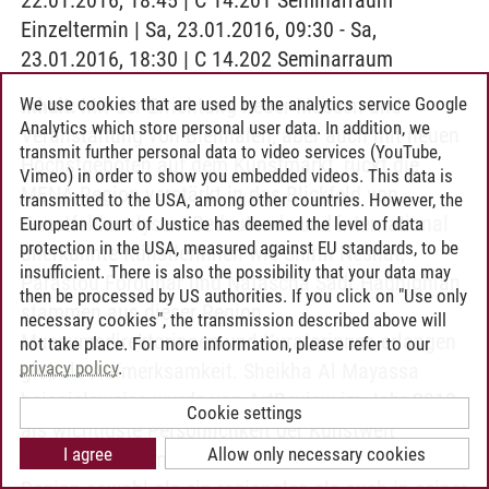
22.01.2016, 18:45 | C 14.201 Seminarraum
Einzeltermin | Sa, 23.01.2016, 09:30 - Sa,
23.01.2016, 18:30 | C 14.202 Seminarraum
We use cookies that are used by the analytics service Google
Inhalt:
Mit der Errichtung neuer Museen und
Analytics which store personal user data. In addition, we
Veranstaltung von Biennalen, aber auch mit neuen
transmit further personal data to video services (YouTube,
Höchstgeboten auf dem Kunstmarkt, rückt die
Vimeo) in order to show you embedded videos. This data is
MENA-Region verstärkt in das Blickfeld von
transmitted to the USA, among other countries. However, the
Kunstfeldanalysen. Bedeutende und international
European Court of Justice has deemed the level of data
protection in the USA, measured against EU standards, to be
anerkannte Künstlerinnen wie Shirin Neshat,
insufficient. There is also the possibility that your data may
Parastou Forouhar und Natascha Sadr Haghighian
then be processed by US authorities. If you click on "Use only
stammen aus dieser Region.
necessary cookies", the transmission described above will
Museumsdirektorinnen und Kuratorinnen erlangen
not take place. For more information, please refer to our
privacy policy
.
globale Aufmerksamkeit. Sheikha Al Mayassa
beispielsweise wurde von ArtReview im Jahr 2013
Cookie settings
als wichtigste Persönlichkeit der Kunstwelt
I agree
Allow only necessary cookies
benannt. Im Seminar wird das Kunstfeld der MENA-