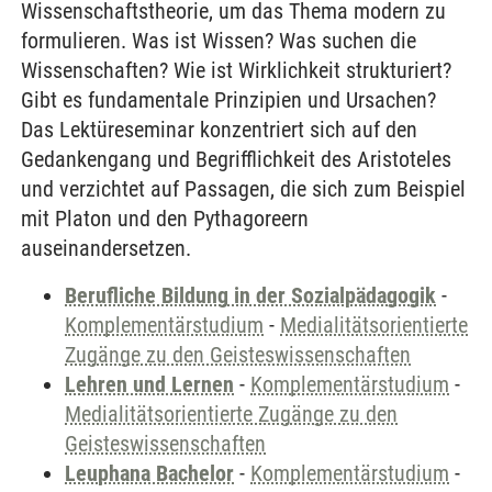
Wissenschaftstheorie, um das Thema modern zu
formulieren. Was ist Wissen? Was suchen die
Wissenschaften? Wie ist Wirklichkeit strukturiert?
Gibt es fundamentale Prinzipien und Ursachen?
Das Lektüreseminar konzentriert sich auf den
Gedankengang und Begrifflichkeit des Aristoteles
und verzichtet auf Passagen, die sich zum Beispiel
mit Platon und den Pythagoreern
auseinandersetzen.
Berufliche Bildung in der Sozialpädagogik
-
Komplementärstudium
-
Medialitätsorientierte
Zugänge zu den Geisteswissenschaften
Lehren und Lernen
-
Komplementärstudium
-
Medialitätsorientierte Zugänge zu den
Geisteswissenschaften
Leuphana Bachelor
-
Komplementärstudium
-