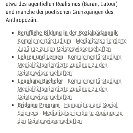
etwa des agentiellen Realismus (Baran, Latour)
und manche der poetischen Grenzgängen des
Anthropozän.
Berufliche Bildung in der Sozialpädagogik
-
Komplementärstudium
-
Medialitätsorientierte
Zugänge zu den Geisteswissenschaften
Lehren und Lernen
-
Komplementärstudium
-
Medialitätsorientierte Zugänge zu den
Geisteswissenschaften
Leuphana Bachelor
-
Komplementärstudium
-
Medialitätsorientierte Zugänge zu den
Geisteswissenschaften
Bridging Program
-
Humanities and Social
Sciences
-
Medialitätsorientierte Zugänge zu
den Geisteswissenschaften