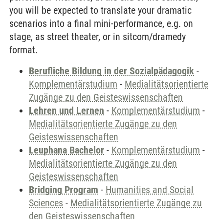
you will be expected to translate your dramatic
scenarios into a final mini-performance, e.g. on
stage, as street theater, or in sitcom/dramedy
format.
Berufliche Bildung in der Sozialpädagogik
-
Komplementärstudium
-
Medialitätsorientierte
Zugänge zu den Geisteswissenschaften
Lehren und Lernen
-
Komplementärstudium
-
Medialitätsorientierte Zugänge zu den
Geisteswissenschaften
Leuphana Bachelor
-
Komplementärstudium
-
Medialitätsorientierte Zugänge zu den
Geisteswissenschaften
Bridging Program
-
Humanities and Social
Sciences
-
Medialitätsorientierte Zugänge zu
den Geisteswissenschaften