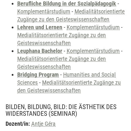
Berufliche Bildung in der Sozialpädagogik
-
Komplementärstudium
-
Medialitätsorientierte
Zugänge zu den Geisteswissenschaften
Lehren und Lernen
-
Komplementärstudium
-
Medialitätsorientierte Zugänge zu den
Geisteswissenschaften
Leuphana Bachelor
-
Komplementärstudium
-
Medialitätsorientierte Zugänge zu den
Geisteswissenschaften
Bridging Program
-
Humanities and Social
Sciences
-
Medialitätsorientierte Zugänge zu
den Geisteswissenschaften
BILDEN, BILDUNG, BILD: DIE ÄSTHETIK DES
WIDERSTANDES
(SEMINAR)
Dozent/in:
Antje Géra