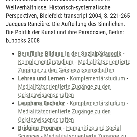
Weltverhältnisse. Historisch-systematische
Perspektiven, Bielefeld: transcript 2004, S. 221-265
Jacques Rancière: Die Aufteilung des Sinnlichen.
Die Politik der Kunst und ihre Paradoxien, Berlin:
b_books 2008
Berufliche Bildung in der Sozialpädagogik
-
Komplementärstudium
-
Medialitätsorientierte
Zugänge zu den Geisteswissenschaften
Lehren und Lernen
-
Komplementärstudium
-
Medialitätsorientierte Zugänge zu den
Geisteswissenschaften
Leuphana Bachelor
-
Komplementärstudium
-
Medialitätsorientierte Zugänge zu den
Geisteswissenschaften
Bridging Program
-
Humanities and Social
Sciences
-
Medialitätsorientierte Zugänge zu