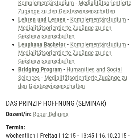
Komplementärstudium
-
Medialitätsorientierte
Zugänge zu den Geisteswissenschaften
Lehren und Lernen
-
Komplementärstudium
-
Medialitätsorientierte Zugänge zu den
Geisteswissenschaften
Leuphana Bachelor
-
Komplementärstudium
-
Medialitätsorientierte Zugänge zu den
Geisteswissenschaften
Bridging Program
-
Humanities and Social
Sciences
-
Medialitätsorientierte Zugänge zu
den Geisteswissenschaften
DAS PRINZIP HOFFNUNG
(SEMINAR)
Dozent/in:
Roger Behrens
Termin:
wöchentlich | Freitag | 12:15 - 13:45 | 16.10.2015 -