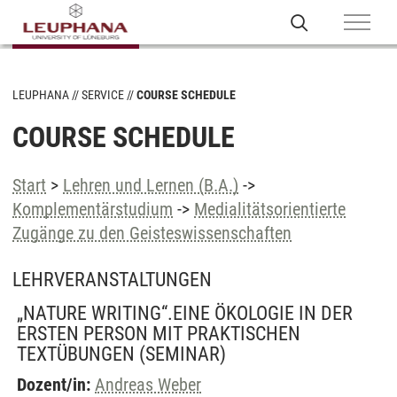
LEUPHANA
SERVICE
COURSE SCHEDULE
COURSE SCHEDULE
Start
>
Lehren und Lernen (B.A.)
->
Komplementärstudium
->
Medialitätsorientierte
Zugänge zu den Geisteswissenschaften
LEHRVERANSTALTUNGEN
„NATURE WRITING“.EINE ÖKOLOGIE IN DER
ERSTEN PERSON MIT PRAKTISCHEN
TEXTÜBUNGEN
(SEMINAR)
Dozent/in:
Andreas Weber