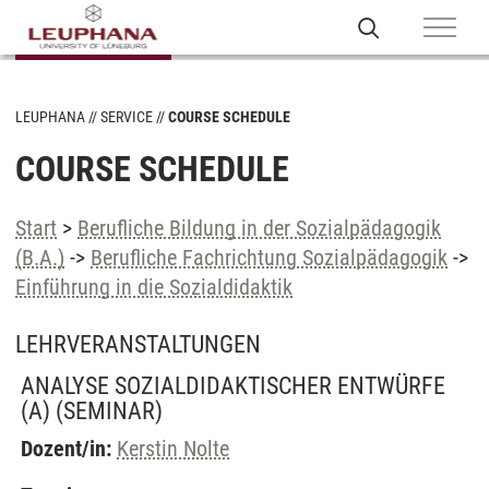
LEUPHANA
SERVICE
COURSE SCHEDULE
COURSE SCHEDULE
Start
>
Berufliche Bildung in der Sozialpädagogik
(B.A.)
->
Berufliche Fachrichtung Sozialpädagogik
->
Einführung in die Sozialdidaktik
LEHRVERANSTALTUNGEN
ANALYSE SOZIALDIDAKTISCHER ENTWÜRFE
(A)
(SEMINAR)
Dozent/in:
Kerstin Nolte