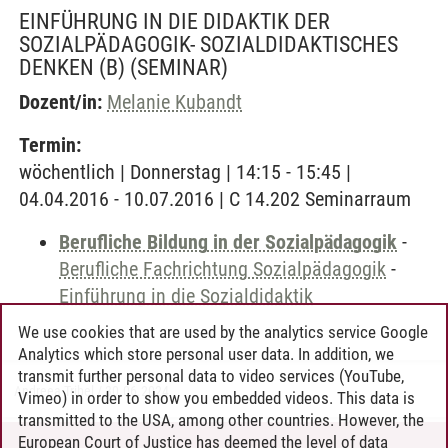
EINFÜHRUNG IN DIE DIDAKTIK DER
SOZIALPÄDAGOGIK- SOZIALDIDAKTISCHES
DENKEN (B)
(SEMINAR)
Dozent/in:
Melanie Kubandt
Termin:
wöchentlich | Donnerstag | 14:15 - 15:45 |
04.04.2016 - 10.07.2016 | C 14.202 Seminarraum
Berufliche Bildung in der Sozialpädagogik
-
Berufliche Fachrichtung Sozialpädagogik
-
Einführung in die Sozialdidaktik
We use cookies that are used by the analytics service Google
Analytics which store personal user data. In addition, we
transmit further personal data to video services (YouTube,
Andreea Tribel
/
30.06.2024
Vimeo) in order to show you embedded videos. This data is
transmitted to the USA, among other countries. However, the
European Court of Justice has deemed the level of data