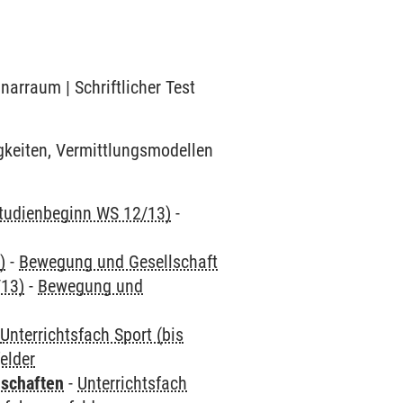
narraum | Schriftlicher Test
gkeiten, Vermittlungsmodellen
 Studienbeginn WS 12/13)
-
)
-
Bewegung und Gesellschaft
/13)
-
Bewegung und
-
Unterrichtsfach Sport (bis
elder
nschaften
-
Unterrichtsfach