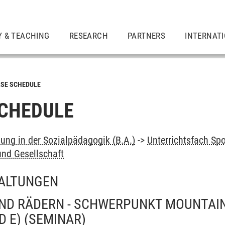
Y & TEACHING
RESEARCH
PARTNERS
INTERNAT
SE SCHEDULE
CHEDULE
dung in der Sozialpädagogik (B.A.)
->
Unterrichtsfach Sp
nd Gesellschaft
ALTUNGEN
ND RÄDERN - SCHWERPUNKT MOUNTAIN
D E)
(SEMINAR)