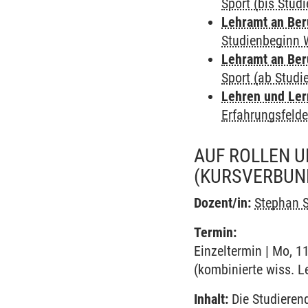
Sport (bis Stud
Lehramt an Ber
Studienbeginn 
Lehramt an Ber
Sport (ab Stud
Lehren und Le
Erfahrungsfelde
AUF ROLLEN U
(KURSVERBUN
Dozent/in:
Stephan 
Termin:
Einzeltermin | Mo, 1
(kombinierte wiss. L
Inhalt:
Die Studieren