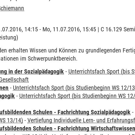
Schiemann
1.07.2016, 14:15 - Mo, 11.07.2016, 15:45 | C 16.129 Semi
eistung)
den erhalten Wissen und Können zu grundlegenden Ferti
ationen im Schwerpunktbereich.
ung in der Sozialpädagogik
-
Unterrichtsfach Sport (bis
esellschaft
rnen
-
Unterrichtsfach Sport (bis Studienbeginn WS 12/13
agogik
-
Unterrichtsfach Sport (bis Studienbeginn WS 12
ufsbildenden Schulen - Fachrichtung Sozialpädagogik
WS 13/14)
-
Vertiefung Individuelle Lern- und Erfahrungsf
ufsbildenden Schulen - Fachrichtung Wirtschaftswisse