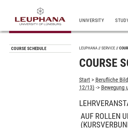
UNIVERSITY
STUD
LEUPHANA
SERVICE
COUR
COURSE SCHEDULE
COURSE S
Start
>
Berufliche Bil
12/13)
->
Bewegung u
LEHRVERANST
AUF ROLLEN U
(KURSVERBUN