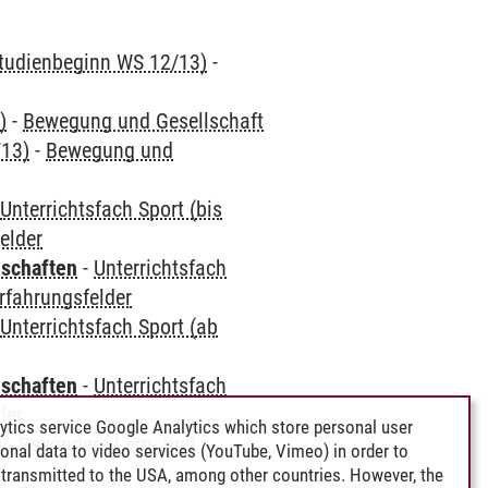
 Studienbeginn WS 12/13)
-
)
-
Bewegung und Gesellschaft
/13)
-
Bewegung und
-
Unterrichtsfach Sport (bis
elder
nschaften
-
Unterrichtsfach
Erfahrungsfelder
-
Unterrichtsfach Sport (ab
nschaften
-
Unterrichtsfach
der
ytics service Google Analytics which store personal user
)
-
Besondere Lern- und
rsonal data to video services (YouTube, Vimeo) in order to
transmitted to the USA, among other countries. However, the