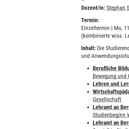
Dozent/in:
Stephan 
Termin:
Einzeltermin | Mo, 1
(kombinierte wiss. L
Inhalt:
Die Studieren
und Anwendungssitu
Berufliche Bild
Bewegung und G
Lehren und Le
Wirtschaftspäd
Gesellschaft
Lehramt an Ber
Studienbeginn 
Lehramt an Ber