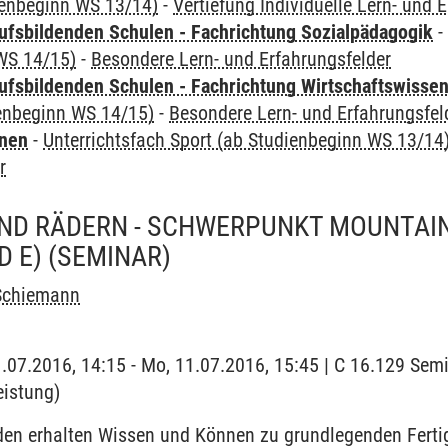
ienbeginn WS 13/14)
-
Vertiefung Individuelle Lern- und 
ufsbildenden Schulen - Fachrichtung Sozialpädagogik
WS 14/15)
-
Besondere Lern- und Erfahrungsfelder
ufsbildenden Schulen - Fachrichtung Wirtschaftswisse
ienbeginn WS 14/15)
-
Besondere Lern- und Erfahrungsfel
rnen
-
Unterrichtsfach Sport (ab Studienbeginn WS 13/14
r
ND RÄDERN - SCHWERPUNKT MOUNTAINB
D E)
(SEMINAR)
Schiemann
1.07.2016, 14:15 - Mo, 11.07.2016, 15:45 | C 16.129 Semi
eistung)
den erhalten Wissen und Können zu grundlegenden Ferti