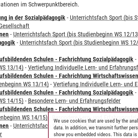
ationen im Schwerpunktbereich.
ung in der Sozialpädagogik
-
Unterrichtsfach Sport (bis
esellschaft
rnen
-
Unterrichtsfach Sport (bis Studienbeginn WS 12/13
agogik
-
Unterrichtsfach Sport (bis Studienbeginn WS 12
ufsbildenden Schulen - Fachrichtung Sozialpädagogik
WS 13/14)
-
Vertiefung Individuelle Lern- und Erfahrungsf
ufsbildenden Schulen - Fachrichtung Wirtschaftswisse
ienbeginn WS 13/14)
-
Vertiefung Individuelle Lern- und 
ufsbildenden Schulen - Fachrichtung Sozialpädagogik
WS 14/15)
-
Besondere Lern- und Erfahrungsfelder
ufsbildenden Schulen - Fachrichtung Wirtschaftswisse
ienbeginn WS 14/15)
-
Besondere Lern- und Erfahrungsfel
We use cookies that are used by the anal
rnen
-
Unterrichtsfach Sport (ab Studienbeginn WS 13/14
data. In addition, we transmit further pe
r
show you embedded videos. This data is 