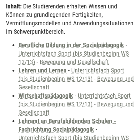
Inhalt:
Die Studierenden erhalten Wissen und
Können zu grundlegenden Fertigkeiten,
Vermittlungsmodellen und Anwendungssituationen
im Schwerpunktbereich.
Berufliche Bildung in der Sozialpädagogik
-
Unterrichtsfach Sport (bis Studienbeginn WS
12/13)
-
Bewegung und Gesellschaft
Lehren und Lernen
-
Unterrichtsfach Sport
(bis Studienbeginn WS 12/13)
-
Bewegung und
Gesellschaft
Wirtschaftspädagogik
-
Unterrichtsfach Sport
(bis Studienbeginn WS 12/13)
-
Bewegung und
Gesellschaft
Lehramt an Berufsbildenden Schulen -
Fachrichtung Sozialpädagogik
-
Unterrichtsfach Sport (bis Studienbeginn WS