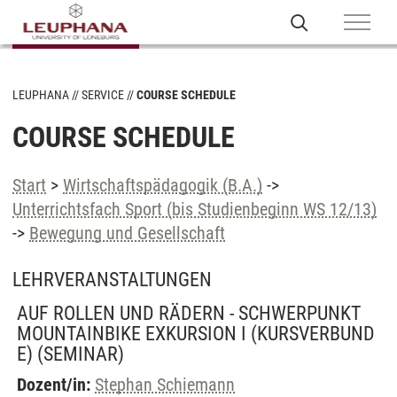
LEUPHANA
SERVICE
COURSE SCHEDULE
COURSE SCHEDULE
Start
>
Wirtschaftspädagogik (B.A.)
->
Unterrichtsfach Sport (bis Studienbeginn WS 12/13)
->
Bewegung und Gesellschaft
LEHRVERANSTALTUNGEN
AUF ROLLEN UND RÄDERN - SCHWERPUNKT
MOUNTAINBIKE EXKURSION I (KURSVERBUND
E)
(SEMINAR)
Dozent/in:
Stephan Schiemann