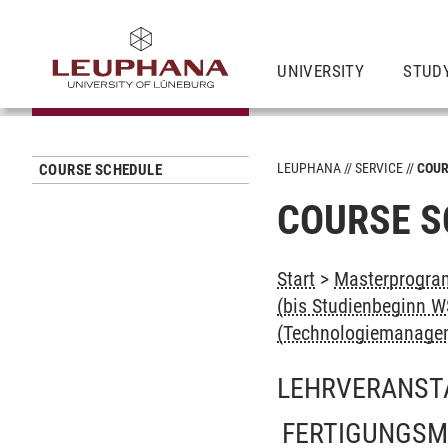
UNIVERSITY
STUD
LEUPHANA
SERVICE
COUR
COURSE SCHEDULE
COURSE S
Start
>
Masterprogra
(bis Studienbeginn W
(Technologiemanage
LEHRVERANST
FERTIGUNGSM