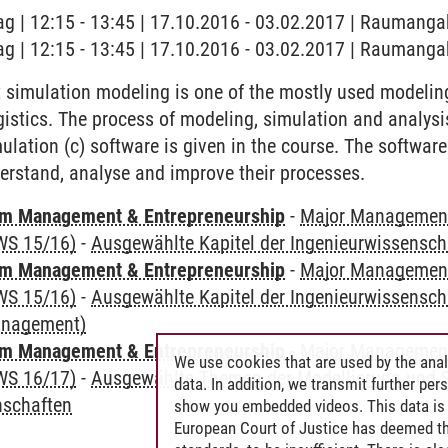
ag | 12:15 - 13:45 | 17.10.2016 - 03.02.2017 | Raumanga
ag | 12:15 - 13:45 | 17.10.2016 - 03.02.2017 | Raumanga
t simulation modeling is one of the mostly used modeli
gistics. The process of modeling, simulation and analysi
ulation (c) software is given in the course. The software
erstand, analyse and improve their processes.
m Management & Entrepreneurship
-
Major Management 
WS 15/16)
-
Ausgewählte Kapitel der Ingenieurwissensch
m Management & Entrepreneurship
-
Major Management 
WS 15/16)
-
Ausgewählte Kapitel der Ingenieurwissensch
anagement)
m Management & Entrepreneurship
-
Major Management
We use cookies that are used by the anal
WS 16/17)
-
Ausgewählte Themen der Modellierung und S
data. In addition, we transmit further pe
nschaften
show you embedded videos. This data is 
European Court of Justice has deemed th