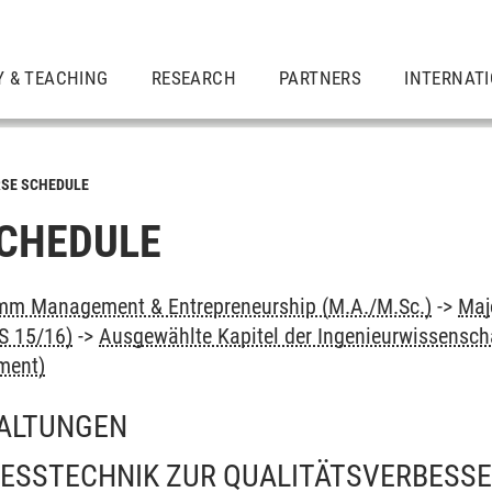
Y & TEACHING
RESEARCH
PARTNERS
INTERNAT
SE SCHEDULE
CHEDULE
mm Management & Entrepreneurship (M.A./M.Sc.)
->
Maj
S 15/16)
->
Ausgewählte Kapitel der Ingenieurwissensch
ment)
ALTUNGEN
ESSTECHNIK ZUR QUALITÄTSVERBESS