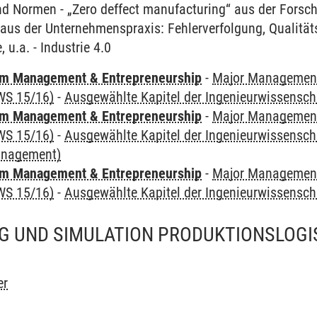
und Normen - „Zero deffect manufacturing“ aus der Forsc
 aus der Unternehmenspraxis: Fehlerverfolgung, Qualitäts
 u.a. - Industrie 4.0
m Management & Entrepreneurship
-
Major Management 
WS 15/16)
-
Ausgewählte Kapitel der Ingenieurwissensch
m Management & Entrepreneurship
-
Major Management 
WS 15/16)
-
Ausgewählte Kapitel der Ingenieurwissensch
anagement)
m Management & Entrepreneurship
-
Major Management 
WS 15/16)
-
Ausgewählte Kapitel der Ingenieurwissenscha
G UND SIMULATION PRODUKTIONSLOGI
er