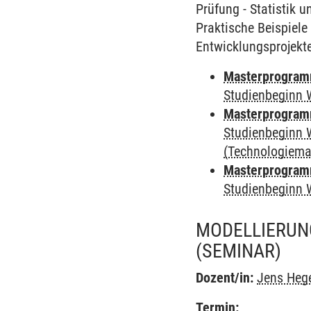
Prüfung - Statistik 
Praktische Beispiele
Entwicklungsprojekte,
Masterprogram
Studienbeginn 
Masterprogram
Studienbeginn 
(Technologiem
Masterprogram
Studienbeginn 
MODELLIERUN
(SEMINAR)
Dozent/in:
Jens Heg
Termin: