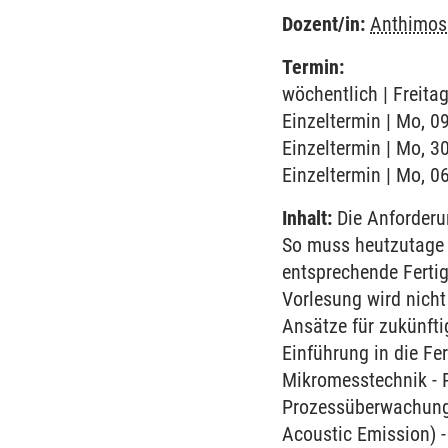
Dozent/in:
Anthimos
Termin:
wöchentlich | Freita
Einzeltermin | Mo, 0
Einzeltermin | Mo, 3
Einzeltermin | Mo, 0
Inhalt:
Die Anforderu
So muss heutzutage m
entsprechende Ferti
Vorlesung wird nicht
Ansätze für zukünfti
Einführung in die Fe
Mikromesstechnik - 
Prozessüberwachung 
Acoustic Emission) 