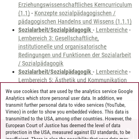
Erziehungswissenschaftliches Kerncurriculum
(1.1)
-
Konzepte sozialpädagogischen /
pädagogischen Handelns und Wissens (1.1.1)
Sozialarbeit/Sozialpädagogik
-
Lernbereiche
-
Lernbereich 3: Gesellschaftliche,
institutionelle und organisatorische
Bedingungen und Funktionen der Sozialarbeit
/ Sozialpädagogik
Sozialarbeit/Sozialpädagogik
-
Lernbereiche
-
Lernbereich 5: Ästhetik und Kommunikation
We use cookies that are used by the analytics service Google
Analytics which store personal user data. In addition, we
transmit further personal data to video services (YouTube,
Andreea Tribel
/
30.06.2024
Vimeo) in order to show you embedded videos. This data is
transmitted to the USA, among other countries. However, the
European Court of Justice has deemed the level of data
protection in the USA, measured against EU standards, to be
CONTACT
insufficient. There is also the possibility that your data may