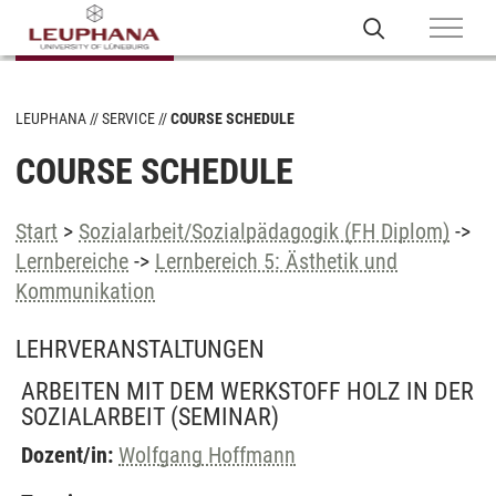
LEUPHANA
SERVICE
COURSE SCHEDULE
COURSE SCHEDULE
Start
>
Sozialarbeit/Sozialpädagogik (FH Diplom)
->
Lernbereiche
->
Lernbereich 5: Ästhetik und
Kommunikation
LEHRVERANSTALTUNGEN
ARBEITEN MIT DEM WERKSTOFF HOLZ IN DER
SOZIALARBEIT
(SEMINAR)
Dozent/in:
Wolfgang Hoffmann