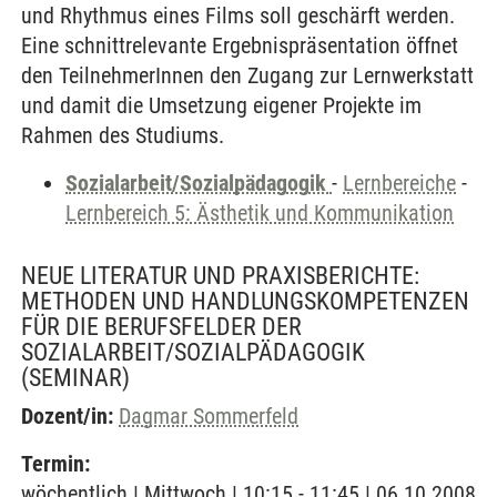
und Rhythmus eines Films soll geschärft werden.
Eine schnittrelevante Ergebnispräsentation öffnet
den TeilnehmerInnen den Zugang zur Lernwerkstatt
und damit die Umsetzung eigener Projekte im
Rahmen des Studiums.
Sozialarbeit/Sozialpädagogik
-
Lernbereiche
-
Lernbereich 5: Ästhetik und Kommunikation
NEUE LITERATUR UND PRAXISBERICHTE:
METHODEN UND HANDLUNGSKOMPETENZEN
FÜR DIE BERUFSFELDER DER
SOZIALARBEIT/SOZIALPÄDAGOGIK
(SEMINAR)
Dozent/in:
Dagmar Sommerfeld
Termin:
wöchentlich | Mittwoch | 10:15 - 11:45 | 06.10.2008