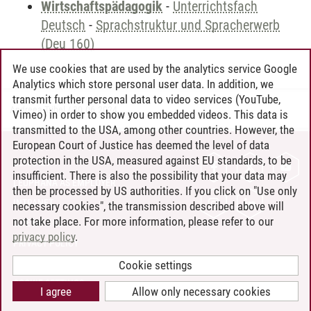
Wirtschaftspädagogik
-
Unterrichtsfach
Deutsch
-
Sprachstruktur und Spracherwerb
(Deu 160)
We use cookies that are used by the analytics service Google
Analytics which store personal user data. In addition, we
transmit further personal data to video services (YouTube,
Andreea Tribel
/
30.06.2024
Vimeo) in order to show you embedded videos. This data is
transmitted to the USA, among other countries. However, the
European Court of Justice has deemed the level of data
protection in the USA, measured against EU standards, to be
CONTACT
insufficient. There is also the possibility that your data may
LEUPHANA AS EMPLOYER
then be processed by US authorities. If you click on "Use only
INTRANET
necessary cookies", the transmission described above will
not take place. For more information, please refer to our
SITE NOTICE
privacy policy
.
PRIVACY POLICY
ACCESSIBILITY
Cookie settings
COOKIE SETTINGS
I agree
Allow only necessary cookies