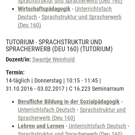
Sprachstruktur und Spracherwerb (Deu 160)
Wirtschaftspädagogik
-
Unterrichtsfach
Deutsch
-
Sprachstruktur und Spracherwerb
(Deu 160)
TUTORIUM - SPRACHSTRUKTUR UND
SPRACHERWERB (DEU 160)
(TUTORIUM)
Dozent/in:
Swantje Weinhold
Termin:
14-täglich | Donnerstag | 10:15 - 11:45 |
31.10.2016 - 03.02.2017 | C 16.223 Seminarraum
Berufliche Bildung in der Sozialpädagogik
-
Unterrichtsfach Deutsch
-
Sprachstruktur und
Spracherwerb (Deu 160)
Lehren und Lernen
-
Unterrichtsfach Deutsch
-
Sprachstruktur und Spracherwerb (Deu 160)