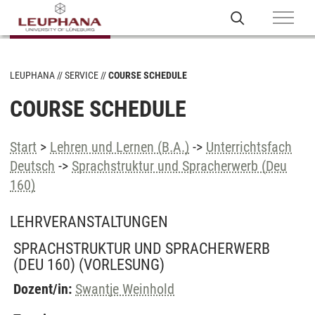
LEUPHANA
SERVICE
COURSE SCHEDULE
COURSE SCHEDULE
Start
>
Lehren und Lernen (B.A.)
->
Unterrichtsfach
Deutsch
->
Sprachstruktur und Spracherwerb (Deu
160)
LEHRVERANSTALTUNGEN
SPRACHSTRUKTUR UND SPRACHERWERB
(DEU 160)
(VORLESUNG)
Dozent/in:
Swantje Weinhold