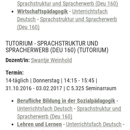
Sprachstruktur und Spracherwerb (Deu 160)
Wirtschaftspädagogik
-
Unterrichtsfach
Deutsch
-
Sprachstruktur und Spracherwerb
(Deu 160)
TUTORIUM - SPRACHSTRUKTUR UND
SPRACHERWERB (DEU 160)
(TUTORIUM)
Dozent/in:
Swantje Weinhold
Termin:
14-täglich | Donnerstag | 14:15 - 15:45 |
31.10.2016 - 03.02.2017 | C 5.325 Seminarraum
Berufliche Bildung in der Sozialpädagogik
-
Unterrichtsfach Deutsch
-
Sprachstruktur und
Spracherwerb (Deu 160)
Lehren und Lernen
-
Unterrichtsfach Deutsch
-