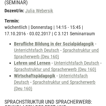
(SEMINAR)
Dozent/in:
Julia Webersik
Termin:
wöchentlich | Donnerstag | 14:15 - 15:45 |
17.10.2016 - 03.02.2017 | C 3.121 Seminarraum
Berufliche Bildung in der Sozialpädagogik
-
Unterrichtsfach Deutsch
-
Sprachstruktur und
Spracherwerb (Deu 160)
Lehren und Lernen
-
Unterrichtsfach Deutsch
-
Sprachstruktur und Spracherwerb (Deu 160)
Wirtschaftspädagogik
-
Unterrichtsfach
Deutsch
-
Sprachstruktur und Spracherwerb
(Deu 160)
SPRACHSTRUKTUR UND SPRACHERWERB: