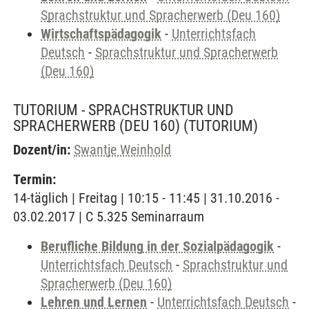
Sprachstruktur und Spracherwerb (Deu 160)
Wirtschaftspädagogik
-
Unterrichtsfach
Deutsch
-
Sprachstruktur und Spracherwerb
(Deu 160)
TUTORIUM - SPRACHSTRUKTUR UND
SPRACHERWERB (DEU 160)
(TUTORIUM)
Dozent/in:
Swantje Weinhold
Termin:
14-täglich | Freitag | 10:15 - 11:45 | 31.10.2016 -
03.02.2017 | C 5.325 Seminarraum
Berufliche Bildung in der Sozialpädagogik
-
Unterrichtsfach Deutsch
-
Sprachstruktur und
Spracherwerb (Deu 160)
Lehren und Lernen
-
Unterrichtsfach Deutsch
-