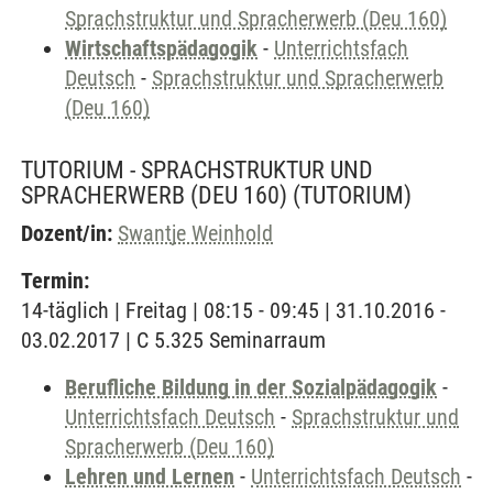
Sprachstruktur und Spracherwerb (Deu 160)
Wirtschaftspädagogik
-
Unterrichtsfach
Deutsch
-
Sprachstruktur und Spracherwerb
(Deu 160)
TUTORIUM - SPRACHSTRUKTUR UND
SPRACHERWERB (DEU 160)
(TUTORIUM)
Dozent/in:
Swantje Weinhold
Termin:
14-täglich | Freitag | 08:15 - 09:45 | 31.10.2016 -
03.02.2017 | C 5.325 Seminarraum
Berufliche Bildung in der Sozialpädagogik
-
Unterrichtsfach Deutsch
-
Sprachstruktur und
Spracherwerb (Deu 160)
Lehren und Lernen
-
Unterrichtsfach Deutsch
-