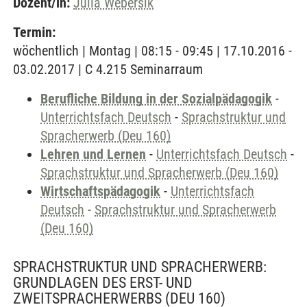
Dozent/in:
Julia Webersik
Termin:
wöchentlich | Montag | 08:15 - 09:45 | 17.10.2016 -
03.02.2017 | C 4.215 Seminarraum
Berufliche Bildung in der Sozialpädagogik
-
Unterrichtsfach Deutsch
-
Sprachstruktur und
Spracherwerb (Deu 160)
Lehren und Lernen
-
Unterrichtsfach Deutsch
-
Sprachstruktur und Spracherwerb (Deu 160)
Wirtschaftspädagogik
-
Unterrichtsfach
Deutsch
-
Sprachstruktur und Spracherwerb
(Deu 160)
SPRACHSTRUKTUR UND SPRACHERWERB:
GRUNDLAGEN DES ERST- UND
ZWEITSPRACHERWERBS (DEU 160)