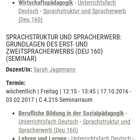
Wirtschaftspädagogik
-
Unterrichtsfach
Deutsch
-
Sprachstruktur und Spracherwerb
(Deu 160)
SPRACHSTRUKTUR UND SPRACHERWERB:
GRUNDLAGEN DES ERST- UND
ZWEITSPRACHERWERBS (DEU 160)
(SEMINAR)
Dozent/in:
Sarah Jagemann
Termin:
wöchentlich | Freitag | 12:15 - 13:45 | 17.10.2016 -
03.02.2017 | C 4.215 Seminarraum
Berufliche Bildung in der Sozialpädagogik
-
Unterrichtsfach Deutsch
-
Sprachstruktur und
Spracherwerb (Deu 160)
Lehren und Lernen
-
Unterrichtsfach Deutsch
-