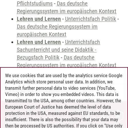
Pflichtstudiums
-
Das deutsche
Regierungssystem im europäischen Kontext
Lehren und Lernen
-
Unterrichtsfach Politik
-
Das deutsche Regierungssystem im
europäischen Kontext
Lehren und Lernen
-
Unterrichtsfach
Sachunterricht und seine Didaktik -
Bezugsfach Politik
-
Das deutsche
Regierungssystem im europäischen Kontext
We use cookies that are used by the analytics service Google
Analytics which store personal user data. In addition, we
transmit further personal data to video services (YouTube,
Andreea Tribel
/
30.06.2024
Vimeo) in order to show you embedded videos. This data is
transmitted to the USA, among other countries. However, the
European Court of Justice has deemed the level of data
protection in the USA, measured against EU standards, to be
CONTACT
insufficient. There is also the possibility that your data may
LEUPHANA AS EMPLOYER
then be processed by US authorities. If you click on "Use only