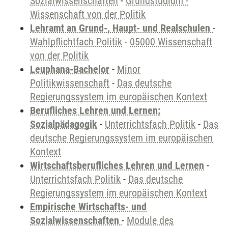
Sozialwissenschaften
-
Grundstudium -
Wissenschaft von der Politik
Lehramt an Grund-, Haupt- und Realschulen
-
Wahlpflichtfach Politik
-
05000 Wissenschaft
von der Politik
Leuphana-Bachelor
-
Minor
Politikwissenschaft
-
Das deutsche
Regierungssystem im europäischen Kontext
Berufliches Lehren und Lernen:
Sozialpädagogik
-
Unterrichtsfach Politik
-
Das
deutsche Regierungssystem im europäischen
Kontext
Wirtschaftsberufliches Lehren und Lernen
-
Unterrichtsfach Politik
-
Das deutsche
Regierungssystem im europäischen Kontext
Empirische Wirtschafts- und
Sozialwissenschaften
-
Module des