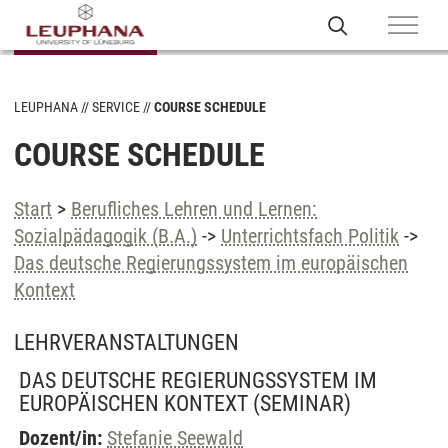
LEUPHANA
SERVICE
COURSE SCHEDULE
COURSE SCHEDULE
Start
>
Berufliches Lehren und Lernen:
Sozialpädagogik (B.A.)
->
Unterrichtsfach Politik
->
Das deutsche Regierungssystem im europäischen
Kontext
LEHRVERANSTALTUNGEN
DAS DEUTSCHE REGIERUNGSSYSTEM IM
EUROPÄISCHEN KONTEXT
(SEMINAR)
Dozent/in:
Stefanie Seewald