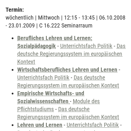
Termin:
wöchentlich | Mittwoch | 12:15 - 13:45 | 06.10.2008
- 23.01.2009 | C 16.222 Seminarraum
Berufliches Lehren und Lernen:
Sozialpädagogik
-
Unterrichtsfach Politik
-
Das
deutsche Regierungssystem im europäischen
Kontext
Wirtschaftsberufliches Lehren und Lernen
-
Unterrichtsfach Politik
-
Das deutsche
Regierungssystem im europäischen Kontext
Empirische Wirtschafts- und
Sozialwissenschaften
-
Module des
Pflichtstudiums
-
Das deutsche
Regierungssystem im europäischen Kontext
Lehren und Lernen
-
Unterrichtsfach Politik
-