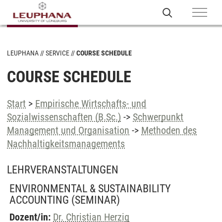
LEUPHANA
SERVICE
COURSE SCHEDULE
COURSE SCHEDULE
Start
>
Empirische Wirtschafts- und
Sozialwissenschaften (B.Sc.)
->
Schwerpunkt
Management und Organisation
->
Methoden des
Nachhaltigkeitsmanagements
LEHRVERANSTALTUNGEN
ENVIRONMENTAL & SUSTAINABILITY
ACCOUNTING
(SEMINAR)
Dozent/in:
Dr. Christian Herzig