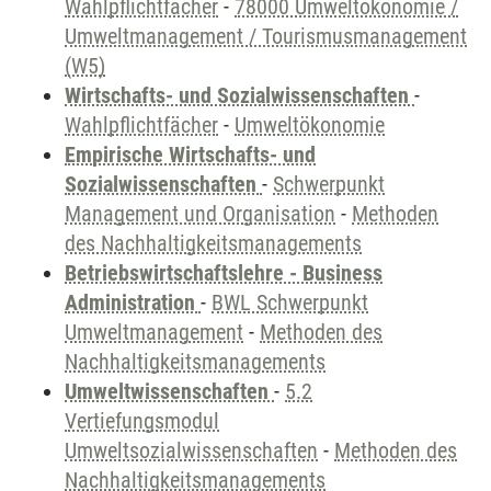
Wahlpflichtfächer
-
78000 Umweltökonomie /
Umweltmanagement / Tourismusmanagement
(W5)
Wirtschafts- und Sozialwissenschaften
-
Wahlpflichtfächer
-
Umweltökonomie
Empirische Wirtschafts- und
Sozialwissenschaften
-
Schwerpunkt
Management und Organisation
-
Methoden
des Nachhaltigkeitsmanagements
Betriebswirtschaftslehre - Business
Administration
-
BWL Schwerpunkt
Umweltmanagement
-
Methoden des
Nachhaltigkeitsmanagements
Umweltwissenschaften
-
5.2
Vertiefungsmodul
Umweltsozialwissenschaften
-
Methoden des
Nachhaltigkeitsmanagements