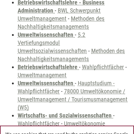
Betriebswirtschaftslehre - Business
Administration
-
BWL Schwerpunkt
Umweltmanagement
-
Methoden des
Nachhaltigkeitsmanagements
Umweltwissenschaften
-
5.2
Vertiefungsmodul
Umweltsozialwissenschaften
-
Methoden des
Nachhaltigkeitsmanagements
Betriebswirtschaftslehre
-
Wahlpflichtfächer
-
Umweltmanagement
Umweltwissenschaften
-
Hauptstudium -
Wahlpflichtfächer
-
78000 Umweltökonomie /
Umweltmanagement / Tourismusmanagement
(W5)
Wirtschafts- und Sozialwissenschaften
-
Wahlpflichtfächer
-
Umweltökonomie