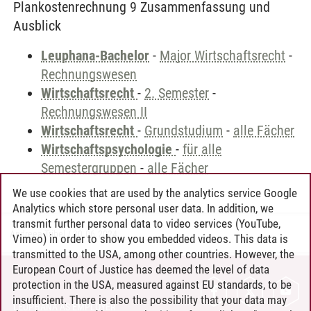
Plankostenrechnung 9 Zusammenfassung und
Ausblick
Leuphana-Bachelor
-
Major Wirtschaftsrecht
-
Rechnungswesen
Wirtschaftsrecht
-
2. Semester
-
Rechnungswesen II
Wirtschaftsrecht
-
Grundstudium
-
alle Fächer
Wirtschaftspsychologie
-
für alle
Semestergruppen
-
alle Fächer
We use cookies that are used by the analytics service Google
Analytics which store personal user data. In addition, we
transmit further personal data to video services (YouTube,
Andreea Tribel
/
30.06.2024
Vimeo) in order to show you embedded videos. This data is
transmitted to the USA, among other countries. However, the
European Court of Justice has deemed the level of data
protection in the USA, measured against EU standards, to be
CONTACT
insufficient. There is also the possibility that your data may
LEUPHANA AS EMPLOYER