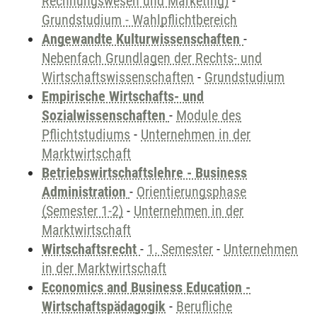
Rechnungswesen und Marketing)
-
Grundstudium - Wahlpflichtbereich
Angewandte Kulturwissenschaften
-
Nebenfach Grundlagen der Rechts- und
Wirtschaftswissenschaften
-
Grundstudium
Empirische Wirtschafts- und
Sozialwissenschaften
-
Module des
Pflichtstudiums
-
Unternehmen in der
Marktwirtschaft
Betriebswirtschaftslehre - Business
Administration
-
Orientierungsphase
(Semester 1-2)
-
Unternehmen in der
Marktwirtschaft
Wirtschaftsrecht
-
1. Semester
-
Unternehmen
in der Marktwirtschaft
Economics and Business Education -
Wirtschaftspädagogik
-
Berufliche