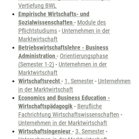
Vertiefung BWL
Empirische Wirtschafts- und
Sozialwissenschaften
-
Module des
Pflichtstudiums
-
Unternehmen in der
Marktwirtschaft
Betriebswirtschaftslehre - Business
Administration
-
Orientierungsphase
(Semester 1-2)
-
Unternehmen in der
Marktwirtschaft
Wirtschaftsrecht
-
1. Semester
-
Unternehmen
in der Marktwirtschaft
Economics and Business Education -
Wirtschaftspädagogik
-
Berufliche
Fachrichtung Wirtschaftswissenschaften
-
Unternehmen in der Marktwirtschaft
Wirtschaftsingenieur
-
3. Semester
-