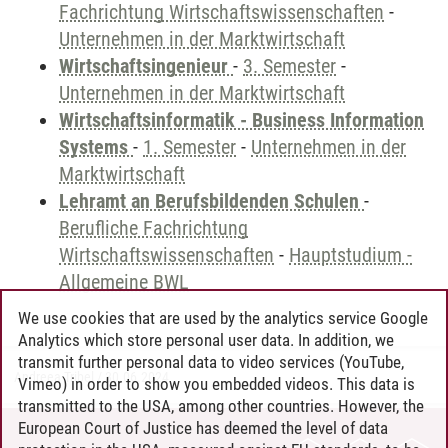
Fachrichtung Wirtschaftswissenschaften
-
Unternehmen in der Marktwirtschaft
Wirtschaftsingenieur
-
3. Semester
-
Unternehmen in der Marktwirtschaft
Wirtschaftsinformatik - Business Information
Systems
-
1. Semester
-
Unternehmen in der
Marktwirtschaft
Lehramt an Berufsbildenden Schulen
-
Berufliche Fachrichtung
Wirtschaftswissenschaften
-
Hauptstudium -
Allgemeine BWL
We use cookies that are used by the analytics service Google
Analytics which store personal user data. In addition, we
transmit further personal data to video services (YouTube,
Andreea Tribel
/
30.06.2024
Vimeo) in order to show you embedded videos. This data is
transmitted to the USA, among other countries. However, the
European Court of Justice has deemed the level of data