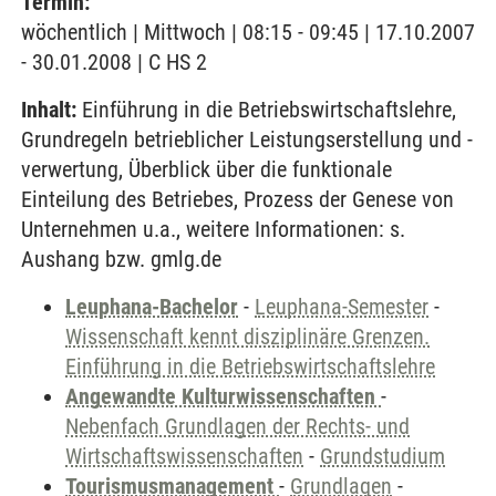
Termin:
wöchentlich | Mittwoch | 08:15 - 09:45 | 17.10.2007
- 30.01.2008 | C HS 2
Inhalt:
Einführung in die Betriebswirtschaftslehre,
Grundregeln betrieblicher Leistungserstellung und -
verwertung, Überblick über die funktionale
Einteilung des Betriebes, Prozess der Genese von
Unternehmen u.a., weitere Informationen: s.
Aushang bzw. gmlg.de
Leuphana-Bachelor
-
Leuphana-Semester
-
Wissenschaft kennt disziplinäre Grenzen.
Einführung in die Betriebswirtschaftslehre
Angewandte Kulturwissenschaften
-
Nebenfach Grundlagen der Rechts- und
Wirtschaftswissenschaften
-
Grundstudium
Tourismusmanagement
-
Grundlagen
-