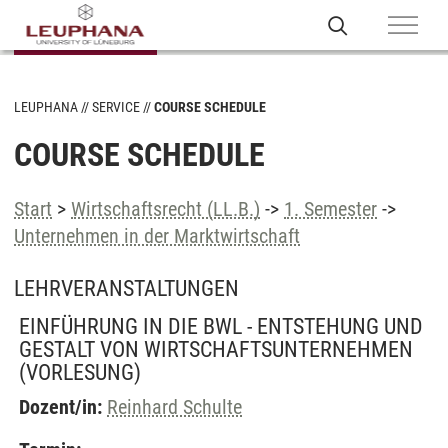
LEUPHANA
SERVICE
COURSE SCHEDULE
COURSE SCHEDULE
Start
>
Wirtschaftsrecht (LL.B.)
->
1. Semester
->
Unternehmen in der Marktwirtschaft
LEHRVERANSTALTUNGEN
EINFÜHRUNG IN DIE BWL - ENTSTEHUNG UND
GESTALT VON WIRTSCHAFTSUNTERNEHMEN
(VORLESUNG)
Dozent/in:
Reinhard Schulte