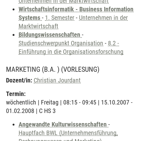
Unternehmen in der Marktwirtschaft
Wirtschaftsinformatik - Business Information
Systems
-
1. Semester
-
Unternehmen in der
Marktwirtschaft
Bildungswissenschaften
-
Studienschwerpunkt Organisation
-
8.2 -
Einführung in die Organisationsforschung
MARKETING (B.A. )
(VORLESUNG)
Dozent/in:
Christian Jourdant
Termin:
wöchentlich | Freitag | 08:15 - 09:45 | 15.10.2007 -
01.02.2008 | C HS 3
Angewandte Kulturwissenschaften
-
Hauptfach BWL (Unternehmensführung,