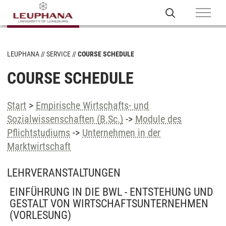
LEUPHANA
SERVICE
COURSE SCHEDULE
COURSE SCHEDULE
Start
>
Empirische Wirtschafts- und
Sozialwissenschaften (B.Sc.)
->
Module des
Pflichtstudiums
->
Unternehmen in der
Marktwirtschaft
LEHRVERANSTALTUNGEN
EINFÜHRUNG IN DIE BWL - ENTSTEHUNG UND
GESTALT VON WIRTSCHAFTSUNTERNEHMEN
(VORLESUNG)