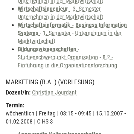
Unternehmen in der Marktwirtschaft
Wirtschaftsingenieur
-
3. Semester
-
Unternehmen in der Marktwirtschaft
Wirtschaftsinformatik - Business Information
Systems
-
1. Semester
-
Unternehmen in der
Marktwirtschaft
Bildungswissenschaften
-
Studienschwerpunkt Organisation
-
8.2 -
Einführung in die Organisationsforschung
MARKETING (B.A. )
(VORLESUNG)
Dozent/in:
Christian Jourdant
Termin:
wöchentlich | Freitag | 08:15 - 09:45 | 15.10.2007 -
01.02.2008 | C HS 3