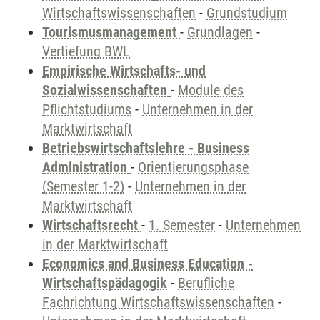
Wirtschaftswissenschaften
-
Grundstudium
Tourismusmanagement
-
Grundlagen
-
Vertiefung BWL
Empirische Wirtschafts- und
Sozialwissenschaften
-
Module des
Pflichtstudiums
-
Unternehmen in der
Marktwirtschaft
Betriebswirtschaftslehre - Business
Administration
-
Orientierungsphase
(Semester 1-2)
-
Unternehmen in der
Marktwirtschaft
Wirtschaftsrecht
-
1. Semester
-
Unternehmen
in der Marktwirtschaft
Economics and Business Education -
Wirtschaftspädagogik
-
Berufliche
Fachrichtung Wirtschaftswissenschaften
-