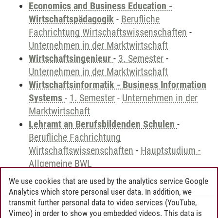
Economics and Business Education -
Wirtschaftspädagogik
-
Berufliche
Fachrichtung Wirtschaftswissenschaften
-
Unternehmen in der Marktwirtschaft
Wirtschaftsingenieur
-
3. Semester
-
Unternehmen in der Marktwirtschaft
Wirtschaftsinformatik - Business Information
Systems
-
1. Semester
-
Unternehmen in der
Marktwirtschaft
Lehramt an Berufsbildenden Schulen
-
Berufliche Fachrichtung
Wirtschaftswissenschaften
-
Hauptstudium -
Allgemeine BWL
We use cookies that are used by the analytics service Google
Analytics which store personal user data. In addition, we
transmit further personal data to video services (YouTube,
Andreea Tribel
/
30.06.2024
Vimeo) in order to show you embedded videos. This data is