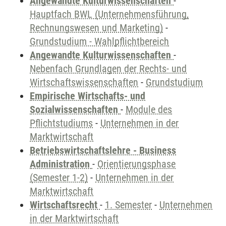
Angewandte Kulturwissenschaften
-
Hauptfach BWL (Unternehmensführung,
Rechnungswesen und Marketing)
-
Grundstudium - Wahlpflichtbereich
Angewandte Kulturwissenschaften
-
Nebenfach Grundlagen der Rechts- und
Wirtschaftswissenschaften
-
Grundstudium
Empirische Wirtschafts- und
Sozialwissenschaften
-
Module des
Pflichtstudiums
-
Unternehmen in der
Marktwirtschaft
Betriebswirtschaftslehre - Business
Administration
-
Orientierungsphase
(Semester 1-2)
-
Unternehmen in der
Marktwirtschaft
Wirtschaftsrecht
-
1. Semester
-
Unternehmen
in der Marktwirtschaft