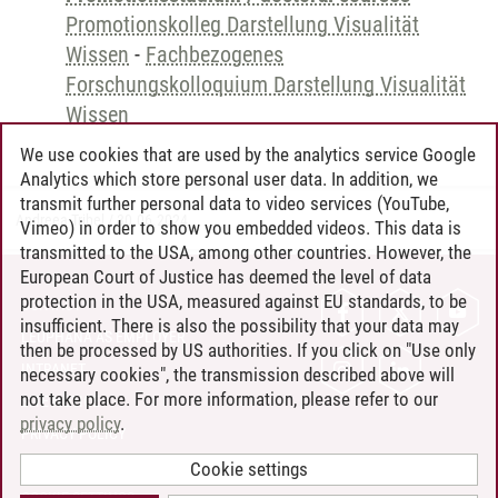
Promotionskolleg Darstellung Visualität
Wissen
-
Fachbezogenes
Forschungskolloquium Darstellung Visualität
Wissen
We use cookies that are used by the analytics service Google
Analytics which store personal user data. In addition, we
transmit further personal data to video services (YouTube,
Andreea Tribel
/
30.06.2024
Vimeo) in order to show you embedded videos. This data is
transmitted to the USA, among other countries. However, the
European Court of Justice has deemed the level of data
protection in the USA, measured against EU standards, to be
CONTACT
insufficient. There is also the possibility that your data may
LEUPHANA AS EMPLOYER
then be processed by US authorities. If you click on "Use only
INTRANET
necessary cookies", the transmission described above will
not take place. For more information, please refer to our
SITE NOTICE
privacy policy
.
PRIVACY POLICY
ACCESSIBILITY
Cookie settings