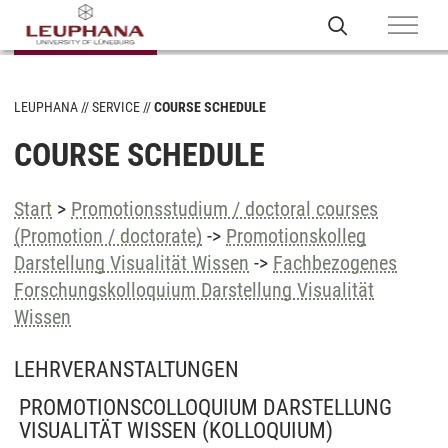
LEUPHANA
SERVICE
COURSE SCHEDULE
COURSE SCHEDULE
Start
>
Promotionsstudium / doctoral courses
(Promotion / doctorate)
->
Promotionskolleg
Darstellung Visualität Wissen
->
Fachbezogenes
Forschungskolloquium Darstellung Visualität
Wissen
LEHRVERANSTALTUNGEN
PROMOTIONSCOLLOQUIUM DARSTELLUNG
VISUALITÄT WISSEN
(KOLLOQUIUM)