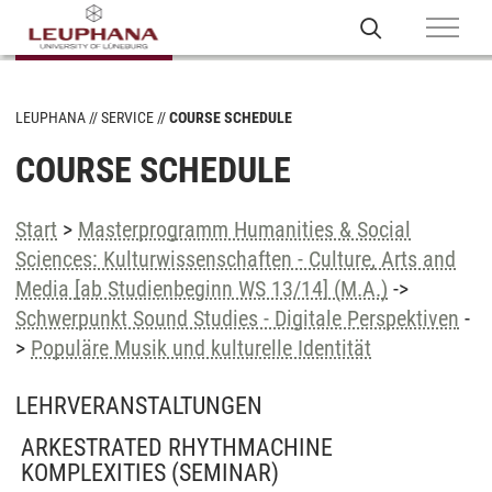
LEUPHANA
SERVICE
COURSE SCHEDULE
COURSE SCHEDULE
Start
>
Masterprogramm Humanities & Social
Sciences: Kulturwissenschaften - Culture, Arts and
Media [ab Studienbeginn WS 13/14] (M.A.)
->
Schwerpunkt Sound Studies - Digitale Perspektiven
-
>
Populäre Musik und kulturelle Identität
LEHRVERANSTALTUNGEN
ARKESTRATED RHYTHMACHINE
KOMPLEXITIES
(SEMINAR)