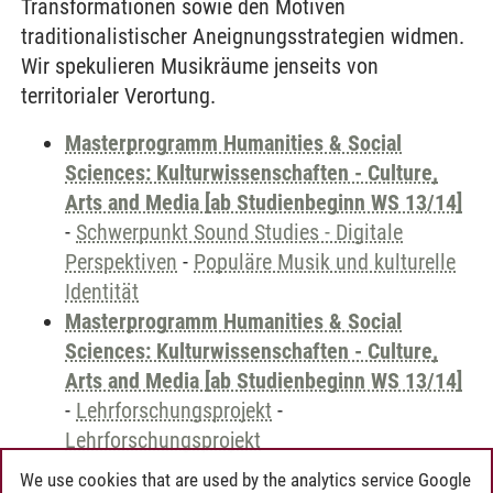
Transformationen sowie den Motiven
traditionalistischer Aneignungsstrategien widmen.
Wir spekulieren Musikräume jenseits von
territorialer Verortung.
Masterprogramm Humanities & Social
Sciences: Kulturwissenschaften - Culture,
Arts and Media [ab Studienbeginn WS 13/14]
-
Schwerpunkt Sound Studies - Digitale
Perspektiven
-
Populäre Musik und kulturelle
Identität
Masterprogramm Humanities & Social
Sciences: Kulturwissenschaften - Culture,
Arts and Media [ab Studienbeginn WS 13/14]
-
Lehrforschungsprojekt
-
Lehrforschungsprojekt
We use cookies that are used by the analytics service Google