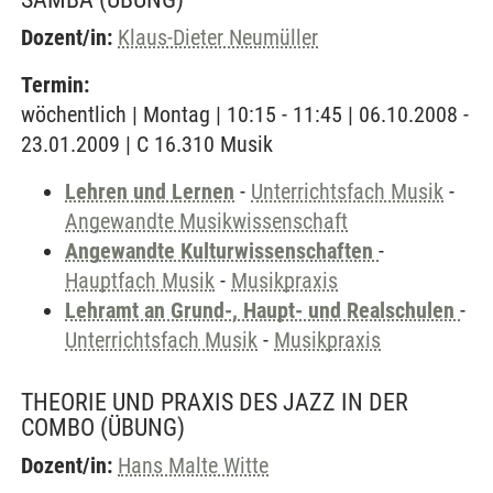
Dozent/in:
Klaus-Dieter Neumüller
Termin:
wöchentlich | Montag | 10:15 - 11:45 | 06.10.2008 -
23.01.2009 | C 16.310 Musik
Lehren und Lernen
-
Unterrichtsfach Musik
-
Angewandte Musikwissenschaft
Angewandte Kulturwissenschaften
-
Hauptfach Musik
-
Musikpraxis
Lehramt an Grund-, Haupt- und Realschulen
-
Unterrichtsfach Musik
-
Musikpraxis
THEORIE UND PRAXIS DES JAZZ IN DER
COMBO
(ÜBUNG)
Dozent/in:
Hans Malte Witte