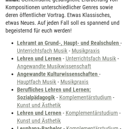
Kompositionen unterschiedlicher Genres sowie
deren öffentlicher Vortrag. Etwas Klassisches,
etwas Neues. Auf jeden Fall soll es spannend und
begeisternd für euch werden!
Lehramt an Grund-, Haupt- und Realschulen
-
Unterrichtsfach Musik
-
Musikpraxis
Lehren und Lernen
-
Unterrichtsfach Musik
-
Angewandte Musikwissenschaft
Angewandte Kulturwissenschaften
-
Hauptfach Musik
-
Musikpraxis
Berufliches Lehren und Lernen:
Sozialpädagogik
-
Komplementärstudium
-
Kunst und Ästhetik
Lehren und Lernen
-
Komplementärstudium
-
Kunst und Ästhetik
Leuphana-Bachelor
-
Komplementärstudium
-