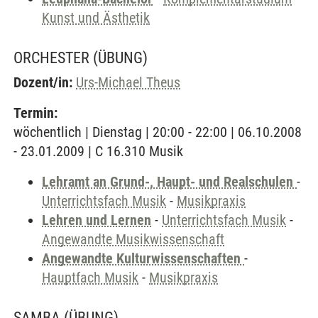
Kunst und Ästhetik
ORCHESTER
(ÜBUNG)
Dozent/in:
Urs-Michael Theus
Termin:
wöchentlich | Dienstag | 20:00 - 22:00 | 06.10.2008
- 23.01.2009 | C 16.310 Musik
Lehramt an Grund-, Haupt- und Realschulen
-
Unterrichtsfach Musik
-
Musikpraxis
Lehren und Lernen
-
Unterrichtsfach Musik
-
Angewandte Musikwissenschaft
Angewandte Kulturwissenschaften
-
Hauptfach Musik
-
Musikpraxis
SAMBA
(ÜBUNG)