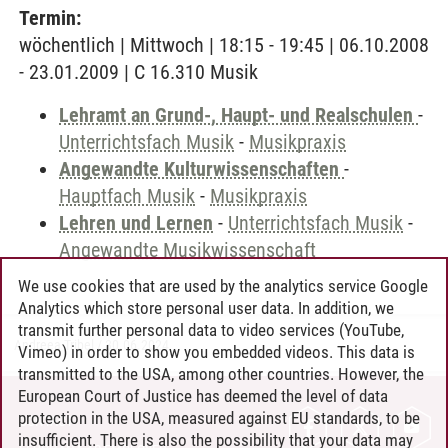
Termin:
wöchentlich | Mittwoch | 18:15 - 19:45 | 06.10.2008
- 23.01.2009 | C 16.310 Musik
Lehramt an Grund-, Haupt- und Realschulen
-
Unterrichtsfach Musik
-
Musikpraxis
Angewandte Kulturwissenschaften
-
Hauptfach Musik
-
Musikpraxis
Lehren und Lernen
-
Unterrichtsfach Musik
-
Angewandte Musikwissenschaft
We use cookies that are used by the analytics service Google
Analytics which store personal user data. In addition, we
transmit further personal data to video services (YouTube,
Andreea Tribel
/
30.06.2024
Vimeo) in order to show you embedded videos. This data is
transmitted to the USA, among other countries. However, the
European Court of Justice has deemed the level of data
protection in the USA, measured against EU standards, to be
CONTACT
insufficient. There is also the possibility that your data may