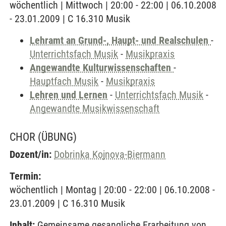
wöchentlich | Mittwoch | 20:00 - 22:00 | 06.10.2008
- 23.01.2009 | C 16.310 Musik
Lehramt an Grund-, Haupt- und Realschulen
-
Unterrichtsfach Musik
-
Musikpraxis
Angewandte Kulturwissenschaften
-
Hauptfach Musik
-
Musikpraxis
Lehren und Lernen
-
Unterrichtsfach Musik
-
Angewandte Musikwissenschaft
CHOR
(ÜBUNG)
Dozent/in:
Dobrinka Kojnova-Biermann
Termin:
wöchentlich | Montag | 20:00 - 22:00 | 06.10.2008 -
23.01.2009 | C 16.310 Musik
Inhalt:
Gemeinsame gesangliche Erarbeitung von