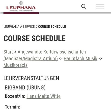
LEUPHANA
SERVICE
COURSE SCHEDULE
COURSE SCHEDULE
Start
>
Angewandte Kulturwissenschaften
(Magister/Magistra Artium)
->
Hauptfach Musik
->
Musikpraxis
LEHRVERANSTALTUNGEN
BIGBAND
(ÜBUNG)
Dozent/in:
Hans Malte Witte
Termin: