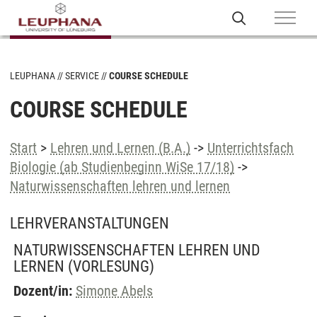
LEUPHANA
SERVICE
COURSE SCHEDULE
COURSE SCHEDULE
Start
>
Lehren und Lernen (B.A.)
->
Unterrichtsfach
Biologie (ab Studienbeginn WiSe 17/18)
->
Naturwissenschaften lehren und lernen
LEHRVERANSTALTUNGEN
NATURWISSENSCHAFTEN LEHREN UND
LERNEN
(VORLESUNG)
Dozent/in:
Simone Abels