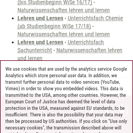
(bis Studienbeginn WiSe 16/17)
-
Naturwissenschaften lehren und lernen
Lehren und Lernen
-
Unterrichtsfach Chemie
(ab Studienbeginn WiSe 17/18)
-
Naturwissenschaften lehren und lernen
Lehren und Lernen
-
Unterrichtsfach
Sachunterricht
-
Naturwissenschaften lehren
und lernen
We use cookies that are used by the analytics service Google
Analytics which store personal user data. In addition, we
transmit further personal data to video services (YouTube,
Andreea Tribel
/
30.06.2024
Vimeo) in order to show you embedded videos. This data is
transmitted to the USA, among other countries. However, the
European Court of Justice has deemed the level of data
protection in the USA, measured against EU standards, to be
CONTACT
insufficient. There is also the possibility that your data may
LEUPHANA AS EMPLOYER
then be processed by US authorities. If you click on "Use only
INTRANET
necessary cookies", the transmission described above will