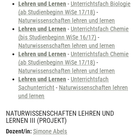
Lehren und Lernen
-
Unterrichtsfach Biologie
(ab Studienbeginn WiSe 17/18)
-
Naturwissenschaften lehren und lernen
Lehren und Lernen
-
Unterrichtsfach Chemie
(bis Studienbeginn WiSe 16/17)
-
Naturwissenschaften lehren und lernen
Lehren und Lernen
-
Unterrichtsfach Chemie
(ab Studienbeginn WiSe 17/18)
-
Naturwissenschaften lehren und lernen
Lehren und Lernen
-
Unterrichtsfach
Sachunterricht
-
Naturwissenschaften lehren
und lernen
NATURWISSENSCHAFTEN LEHREN UND
LERNEN III
(PROJEKT)
Dozent/in:
Simone Abels