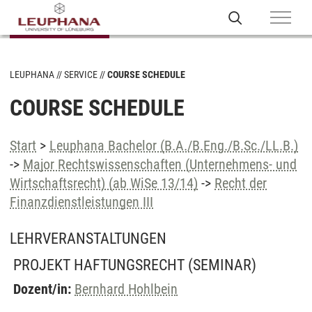
LEUPHANA
SERVICE
COURSE SCHEDULE
COURSE SCHEDULE
Start
>
Leuphana Bachelor (B.A./B.Eng./B.Sc./LL.B.)
->
Major Rechtswissenschaften (Unternehmens- und
Wirtschaftsrecht) (ab WiSe 13/14)
->
Recht der
Finanzdienstleistungen III
LEHRVERANSTALTUNGEN
PROJEKT HAFTUNGSRECHT
(SEMINAR)
Dozent/in:
Bernhard Hohlbein