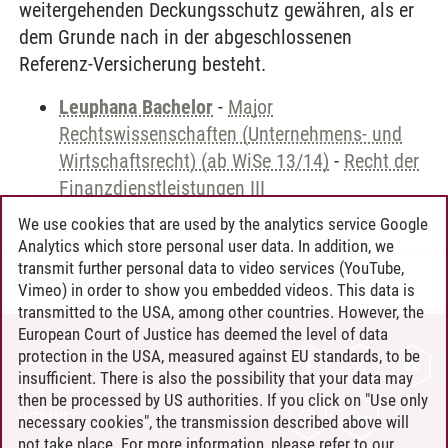
weitergehenden Deckungsschutz gewähren, als er
dem Grunde nach in der abgeschlossenen
Referenz-Versicherung besteht.
Leuphana Bachelor
-
Major
Rechtswissenschaften (Unternehmens- und
Wirtschaftsrecht) (ab WiSe 13/14)
-
Recht der
Finanzdienstleistungen III
We use cookies that are used by the analytics service Google
Analytics which store personal user data. In addition, we
transmit further personal data to video services (YouTube,
Andreea Tribel
/
30.06.2024
Vimeo) in order to show you embedded videos. This data is
transmitted to the USA, among other countries. However, the
European Court of Justice has deemed the level of data
protection in the USA, measured against EU standards, to be
CONTACT
insufficient. There is also the possibility that your data may
LEUPHANA AS EMPLOYER
then be processed by US authorities. If you click on "Use only
INTRANET
necessary cookies", the transmission described above will
not take place. For more information, please refer to our
SITE NOTICE