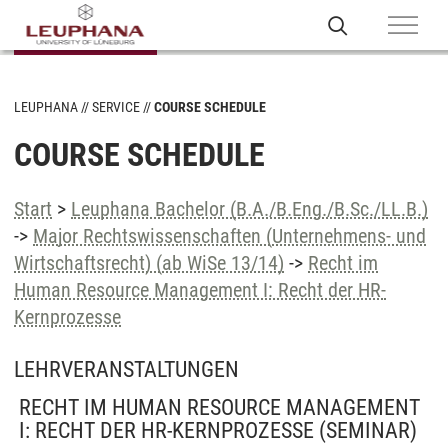
LEUPHANA
SERVICE
COURSE SCHEDULE
COURSE SCHEDULE
Start
>
Leuphana Bachelor (B.A./B.Eng./B.Sc./LL.B.)
->
Major Rechtswissenschaften (Unternehmens- und
Wirtschaftsrecht) (ab WiSe 13/14)
->
Recht im
Human Resource Management I: Recht der HR-
Kernprozesse
LEHRVERANSTALTUNGEN
RECHT IM HUMAN RESOURCE MANAGEMENT
I: RECHT DER HR-KERNPROZESSE
(SEMINAR)