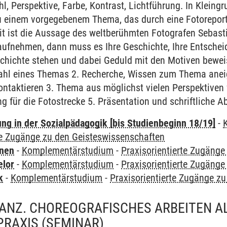
l, Perspektive, Farbe, Kontrast, Lichtführung. In Kleing
u einem vorgegebenem Thema, das durch eine Fotoreporta
it ist die Aussage des weltberühmten Fotografen Sebast
aufnehmen, dann muss es Ihre Geschichte, Ihre Entschei
schichte stehen und dabei Geduld mit den Motiven bewei
 Wahl eines Themas 2. Recherche, Wissen zum Thema anei
ntaktieren 3. Thema aus möglichst vielen Perspektiven 
ung für die Fotostrecke 5. Präsentation und schriftliche 
ung in der Sozialpädagogik [bis Studienbeginn 18/19]
-
te Zugänge zu den Geisteswissenschaften
rnen
-
Komplementärstudium
-
Praxisorientierte Zugäng
elor
-
Komplementärstudium
-
Praxisorientierte Zugäng
k
-
Komplementärstudium
-
Praxisorientierte Zugänge z
ANZ. CHOREOGRAFISCHES ARBEITEN A
PRAXIS
(SEMINAR)