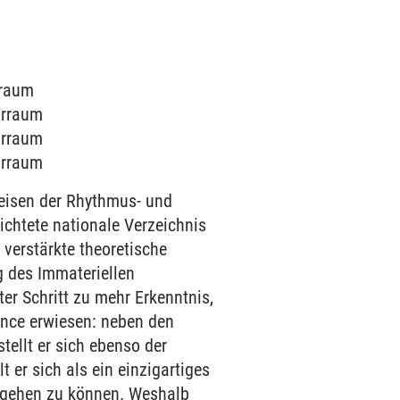
rraum
arraum
arraum
arraum
eisen der Rhythmus- und
htete nationale Verzeichnis
verstärkte theoretische
g des Immateriellen
er Schritt zu mehr Erkenntnis,
ence erwiesen: neben den
tellt er sich ebenso der
 er sich als ein einzigartiges
) gehen zu können. Weshalb