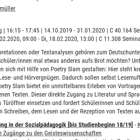
müller
 | 16:15 - 17:45 | 14.10.2019 - 31.01.2020 | C 40.164 
8.02.2020, 09:00 - Di, 18.02.2020, 13:00 | C 11.308 Sem
retationen oder Textanalysen gehören zum Deutschunterr
chüler/innen mal etwas anderes aufs Brot möchten? Unte
n sich mit Hilfe von Poetry Slam gestalten: Hier steht k
Lese- und Hörvergnügen. Dadurch sollen selbst Lesemuffe
oetry Slam bietet ein unmittelbares Erleben von Vortrag
enen Texten. Dieser direkte Zugang zu Literatur und Spra
s Türöffner einsetzen und fordert Schülerinnen und Schüle
m Schreiben, dem Lesen und der Rezeption von Texten a
ung in der Sozialpädagogik [bis Studienbeginn 18/19]
-
te Zugänge zu den Geisteswissenschaften