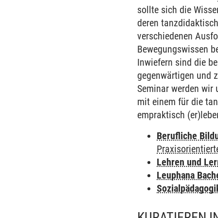
sollte sich die Wis
deren tanzdidaktisc
verschiedenen Ausfo
Bewegungswissen ber
Inwiefern sind die b
gegenwärtigen und zu
Seminar werden wir 
mit einem für die ta
empraktisch (er)leb
Berufliche Bild
Praxisorientier
Lehren und Le
Leuphana Bach
Sozialpädagogi
KURATIEREN I