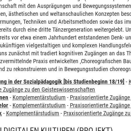
senschaft mit den Ausprägungen und Bewegungssystemen
hen, ästhetischen und weltanschaulichen Konzepten bes
rmungen, Techniken und Arbeitsmethoden sowie das imm
eits durch eine dritte Tänzergeneration weitergelebt. U
ereits vor etwa einem Jahrhundert entstandenen Denk- un
künftigen vielgestaltigen und komplexen Handlungsfelde
uns zunächst mit tradiert kognitiven Zugängen an das 
nzvermittelnde Praxis entwickelten ‚Choreografischen B
end zu rekonstruieren und in Bewegungsstudien choreogr
ung in der Sozialpädagogik [bis Studienbeginn 18/19]
-
te Zugänge zu den Geisteswissenschaften
rnen
-
Komplementärstudium
-
Praxisorientierte Zugäng
elor
-
Komplementärstudium
-
Praxisorientierte Zugäng
k
-
Komplementärstudium
-
Praxisorientierte Zugänge z
N DIGITALEN KULTUREN
(PROJEKT)