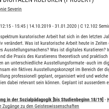
onie Severin
 | 12:15 - 15:45 | 14.10.2019 - 31.01.2020 | C 12.102 Se
ektrum kuratorischer Arbeit hat sich in den letzten Ja
v verändert. Was ist kuratorische Arbeit heute in Zeiten
es Ausstellungsmachens? Was ist digitales Kuratieren? 
nd die Praxis des Kuratierens theoretisch und praktisch
 an unterschiedliche Ausstellungsformate -auch im digi
nsam ein fiktives Ausstellungskonzept im Bereich der di
llung professionell geplant, organisiert wird und welche
en dabei relevant sein können. Geplant ist ausserdem e
ung in der Sozialpädagogik [bis Studienbeginn 18/19]
-
te Zugänge zu den Geisteswissenschaften