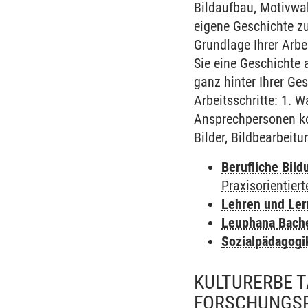
Bildaufbau, Motivwah
eigene Geschichte z
Grundlage Ihrer Arbe
Sie eine Geschichte 
ganz hinter Ihrer Ge
Arbeitsschritte: 1.
Ansprechpersonen ko
Bilder, Bildbearbeit
Berufliche Bild
Praxisorientier
Lehren und Le
Leuphana Bach
Sozialpädagogi
KULTURERBE T
FORSCHUNGS