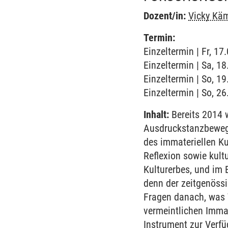
Dozent/in:
Vicky Kä
Termin:
Einzeltermin | Fr, 1
Einzeltermin | Sa, 1
Einzeltermin | So, 1
Einzeltermin | So, 2
Inhalt:
Bereits 2014 
Ausdruckstanzbewegu
des immateriellen K
Reflexion sowie kult
Kulturerbes, und im 
denn der zeitgenössi
Fragen danach, was T
vermeintlichen Immat
Instrument zur Verf