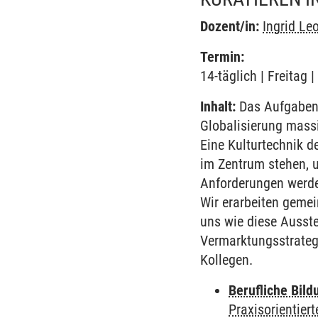
Dozent/in:
Ingrid Le
Termin:
14-täglich | Freitag
Inhalt:
Das Aufgabensp
Globalisierung massi
Eine Kulturtechnik d
im Zentrum stehen, u
Anforderungen werden
Wir erarbeiten gemei
uns wie diese Ausste
Vermarktungsstrategi
Kollegen.
Berufliche Bild
Praxisorientier