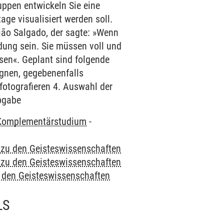
ruppen entwickeln Sie eine
ge visualisiert werden soll.
ião Salgado, der sagte: »Wenn
dung sein. Sie müssen voll und
sen«. Geplant sind folgende
gnen, gegebenenfalls
fotografieren 4. Auswahl der
Abgabe
Komplementärstudium
-
e zu den Geisteswissenschaften
e zu den Geisteswissenschaften
u den Geisteswissenschaften
LS