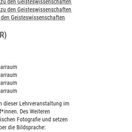
e zu den Geisteswissenschaften
e zu den Geisteswissenschaften
u den Geisteswissenschaften
R)
inarraum
inarraum
inarraum
inarraum
n dieser Lehrveranstaltung im
af*innen. Des Weiteren
ischen Fotografie und setzen
ber die Bildsprache: