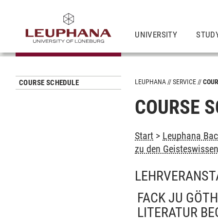
UNIVERSITY
STUD
LEUPHANA
SERVICE
COUR
COURSE SCHEDULE
COURSE S
Start
>
Leuphana Bach
zu den Geisteswisse
LEHRVERANST
FACK JU GÖTH
LITERATUR BE