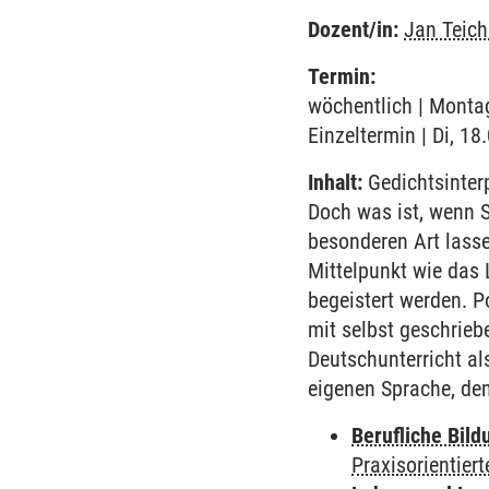
Dozent/in:
Jan Teich
Termin:
wöchentlich | Montag
Einzeltermin | Di, 1
Inhalt:
Gedichtsinterp
Doch was ist, wenn S
besonderen Art lasse
Mittelpunkt wie das 
begeistert werden. P
mit selbst geschrieb
Deutschunterricht al
eigenen Sprache, de
Berufliche Bild
Praxisorientier