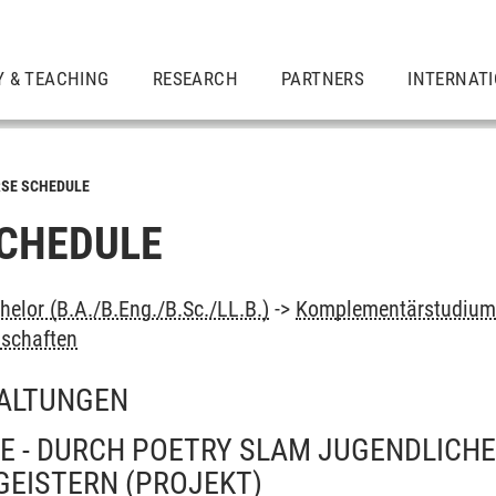
Y & TEACHING
RESEARCH
PARTNERS
INTERNAT
SE SCHEDULE
CHEDULE
elor (B.A./B.Eng./B.Sc./LL.B.)
->
Komplementärstudiu
nschaften
ALTUNGEN
E - DURCH POETRY SLAM JUGENDLICH
GEISTERN
(PROJEKT)