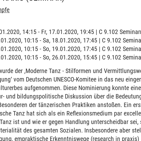
mpfe
7.01.2020, 14:15 - Fr, 17.01.2020, 19:45 | C 9.102 Semina
8.01.2020, 10:15 - Sa, 18.01.2020, 17:45 | C 9.102 Semin
9.01.2020, 10:15 - So, 19.01.2020, 17:45 | C 9.102 Semin
6.01.2020, 10:15 - So, 26.01.2020, 15:45 | C 9.102 Semin
wurde der ‚Moderne Tanz - Stilformen und Vermittlungsw
ng‘ vom Deutschen UNESCO-Komitee in das neu eingeric
ulturerbes aufgenommen. Diese Nominierung konnte eine 
ur- und bildungspolitische Diskussion über die Bedeutun
Besonderen der tänzerischen Praktiken anstoßen. Ein erst
sche Tanz hat sich als ein Reflexionsmedium par excell
anz ist und wie er gegen Handlung unterscheidbar sei, s
erialität des gesamten Sozialen. Insbesondere aber stellt
ügung, empraktische Erkenntniswege (research in praxis