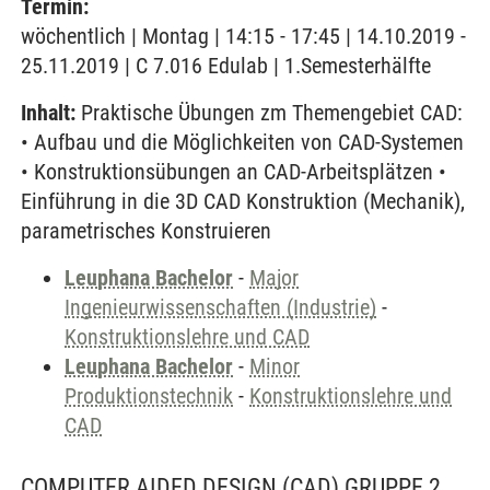
Termin:
wöchentlich | Montag | 14:15 - 17:45 | 14.10.2019 -
25.11.2019 | C 7.016 Edulab | 1.Semesterhälfte
Inhalt:
Praktische Übungen zm Themengebiet CAD:
• Aufbau und die Möglichkeiten von CAD-Systemen
• Konstruktionsübungen an CAD-Arbeitsplätzen •
Einführung in die 3D CAD Konstruktion (Mechanik),
parametrisches Konstruieren
Leuphana Bachelor
-
Major
Ingenieurwissenschaften (Industrie)
-
Konstruktionslehre und CAD
Leuphana Bachelor
-
Minor
Produktionstechnik
-
Konstruktionslehre und
CAD
COMPUTER AIDED DESIGN (CAD) GRUPPE 2