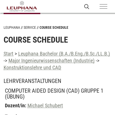
LEUPHANA
SERVICE
COURSE SCHEDULE
COURSE SCHEDULE
Start
>
Leuphana Bachelor (B.A./B.Eng./B.Sc./LL.B.)
->
Major Ingenieurwissenschaften (Industrie)
->
Konstruktionslehre und CAD
LEHRVERANSTALTUNGEN
COMPUTER AIDED DESIGN (CAD) GRUPPE 1
(ÜBUNG)
Dozent/in:
Michael Schubert