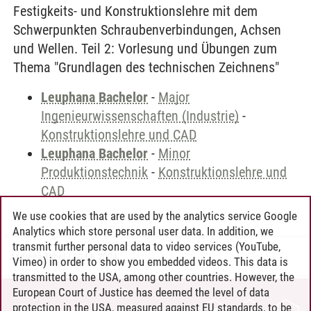
Festigkeits- und Konstruktionslehre mit dem
Schwerpunkten Schraubenverbindungen, Achsen
und Wellen. Teil 2: Vorlesung und Übungen zum
Thema "Grundlagen des technischen Zeichnens"
Leuphana Bachelor
-
Major
Ingenieurwissenschaften (Industrie)
-
Konstruktionslehre und CAD
Leuphana Bachelor
-
Minor
Produktionstechnik
-
Konstruktionslehre und
CAD
We use cookies that are used by the analytics service Google
Analytics which store personal user data. In addition, we
transmit further personal data to video services (YouTube,
Andreea Tribel
/
30.06.2024
Vimeo) in order to show you embedded videos. This data is
transmitted to the USA, among other countries. However, the
European Court of Justice has deemed the level of data
protection in the USA, measured against EU standards, to be
CONTACT