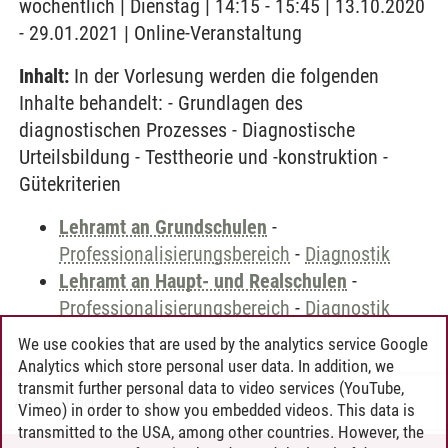
wöchentlich | Dienstag | 14:15 - 15:45 | 13.10.2020
- 29.01.2021 | Online-Veranstaltung
Inhalt:
In der Vorlesung werden die folgenden
Inhalte behandelt: - Grundlagen des
diagnostischen Prozesses - Diagnostische
Urteilsbildung - Testtheorie und -konstruktion -
Gütekriterien
Lehramt an Grundschulen
-
Professionalisierungsbereich
-
Diagnostik
Lehramt an Haupt- und Realschulen
-
Professionalisierungsbereich
-
Diagnostik
We use cookies that are used by the analytics service Google
Analytics which store personal user data. In addition, we
transmit further personal data to video services (YouTube,
Andreea Tribel
/
30.06.2024
Vimeo) in order to show you embedded videos. This data is
transmitted to the USA, among other countries. However, the