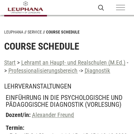
LEUPHANA
SERVICE
COURSE SCHEDULE
COURSE SCHEDULE
Start
>
Lehramt an Haupt- und Realschulen (M.Ed.)
-
>
Professionalisierungsbereich
->
Diagnostik
LEHRVERANSTALTUNGEN
EINFÜHRUNG IN DIE PSYCHOLOGISCHE UND
PÄDAGOGISCHE DIAGNOSTIK
(VORLESUNG)
Dozent/in:
Alexander Freund
Termin: