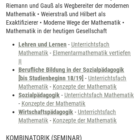
Riemann und Gauß als Wegbereiter der modernen
Mathematik • Weierstraß und Hilbert als
Exaktifizierer • Moderne Wege der Mathematik •
Mathematik in der heutigen Gesellschaft
Lehren und Lernen
-
Unterrichtsfach
Mathematik
-
Elementarmathematik vertiefen
II
Berufliche Bildung in der Sozialpädagogik
[bis Studienbeginn 18/19]
-
Unterrichtsfach
Mathematik
-
Konzepte der Mathematik
Sozialpädagogik
-
Unterrichtsfach Mathematik
-
Konzepte der Mathematik
Wirtschaftspädagogik
-
Unterrichtsfach
Mathematik
-
Konzepte der Mathematik
KOMBINATORIK
(SEMINAR)