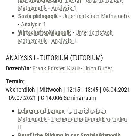
Mathematik
-
Analysis 1
Sozialpädagogik
-
Unterrichtsfach Mathematik
-
Analysis 1
Wirtschaftspädagogik
-
Unterrichtsfach
Mathematik
-
Analysis 1
ANALYSIS I - TUTORIUM
(TUTORIUM)
Dozent/in:
Frank Förster
,
Klaus-Ulrich Guder
Termin:
wöchentlich | Mittwoch | 12:15 - 13:45 | 06.04.2021
- 09.07.2021 | C 14.006 Seminarraum
Lehren und Lernen
-
Unterrichtsfach
Mathematik
-
Elementarmathematik vertiefen
II
Berufliche Bildung in der Sozialpädagogik