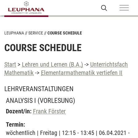
LEUPHANA
SERVICE
COURSE SCHEDULE
COURSE SCHEDULE
Start
>
Lehren und Lernen (B.A.)
->
Unterrichtsfach
Mathematik
->
Elementarmathematik vertiefen II
LEHRVERANSTALTUNGEN
ANALYSIS I
(VORLESUNG)
Dozent/in:
Frank Förster
Termin:
wöchentlich | Freitag | 12:15 - 13:45 | 06.04.2021 -