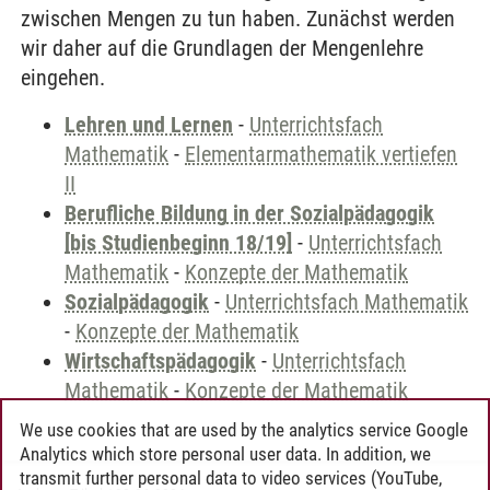
zwischen Mengen zu tun haben. Zunächst werden
wir daher auf die Grundlagen der Mengenlehre
eingehen.
Lehren und Lernen
-
Unterrichtsfach
Mathematik
-
Elementarmathematik vertiefen
II
Berufliche Bildung in der Sozialpädagogik
[bis Studienbeginn 18/19]
-
Unterrichtsfach
Mathematik
-
Konzepte der Mathematik
Sozialpädagogik
-
Unterrichtsfach Mathematik
-
Konzepte der Mathematik
Wirtschaftspädagogik
-
Unterrichtsfach
Mathematik
-
Konzepte der Mathematik
We use cookies that are used by the analytics service Google
Analytics which store personal user data. In addition, we
transmit further personal data to video services (YouTube,