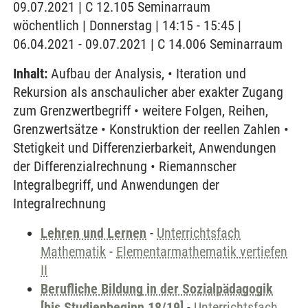
09.07.2021 | C 12.105 Seminarraum
wöchentlich | Donnerstag | 14:15 - 15:45 |
06.04.2021 - 09.07.2021 | C 14.006 Seminarraum
Inhalt:
Aufbau der Analysis, • Iteration und
Rekursion als anschaulicher aber exakter Zugang
zum Grenzwertbegriff • weitere Folgen, Reihen,
Grenzwertsätze • Konstruktion der reellen Zahlen •
Stetigkeit und Differenzierbarkeit, Anwendungen
der Differenzialrechnung • Riemannscher
Integralbegriff, und Anwendungen der
Integralrechnung
Lehren und Lernen
-
Unterrichtsfach
Mathematik
-
Elementarmathematik vertiefen
II
Berufliche Bildung in der Sozialpädagogik
[bis Studienbeginn 18/19]
-
Unterrichtsfach