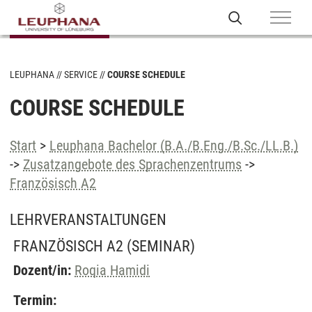
LEUPHANA
SERVICE
COURSE SCHEDULE
COURSE SCHEDULE
Start
>
Leuphana Bachelor (B.A./B.Eng./B.Sc./LL.B.)
->
Zusatzangebote des Sprachenzentrums
->
Französisch A2
LEHRVERANSTALTUNGEN
FRANZÖSISCH A2
(SEMINAR)
Dozent/in:
Roqia Hamidi
Termin: