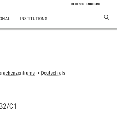
IONAL
INSTITUTIONS
prachenzentrums
->
Deutsch als
B2/C1