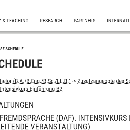
Y & TEACHING
RESEARCH
PARTNERS
INTERNAT
SE SCHEDULE
CHEDULE
elor (B.A./B.Eng./B.Sc./LL.B.)
->
Zusatzangebote des S
Intensivkurs Einführung B2
ALTUNGEN
FREMDSPRACHE (DAF). INTENSIVKURS 
LEITENDE VERANSTALTUNG)