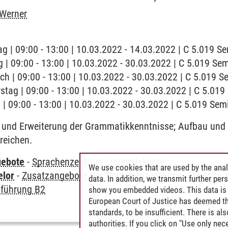
 Werner
ag | 09:00 - 13:00 | 10.03.2022 - 14.03.2022 | C 5.019 
 | 09:00 - 13:00 | 10.03.2022 - 30.03.2022 | C 5.019 S
ch | 09:00 - 13:00 | 10.03.2022 - 30.03.2022 | C 5.019 
stag | 09:00 - 13:00 | 10.03.2022 - 30.03.2022 | C 5.01
g | 09:00 - 13:00 | 10.03.2022 - 30.03.2022 | C 5.019 Se
und Erweiterung der Grammatikkenntnisse; Aufbau und 
reichen.
gebote
-
Sprachenzentrum
-
Intensivkurse
We use cookies that are used by the anal
elor
-
Zusatzangebote des Sprachenzentrums
-
Deutsch 
data. In addition, we transmit further pe
nführung B2
show you embedded videos. This data is 
European Court of Justice has deemed th
standards, to be insufficient. There is a
authorities. If you click on "Use only ne