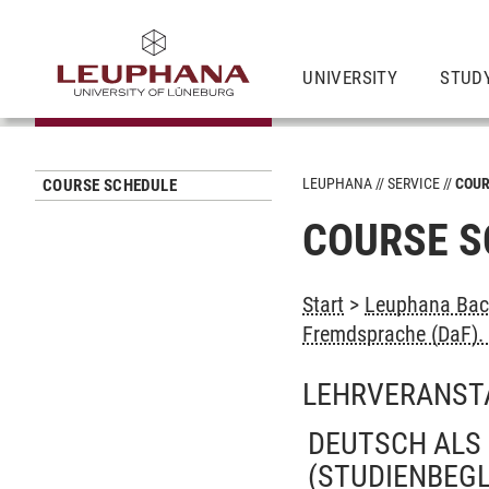
UNIVERSITY
STUD
LEUPHANA
SERVICE
COUR
COURSE SCHEDULE
COURSE S
Start
>
Leuphana Bach
Fremdsprache (DaF). 
LEHRVERANST
DEUTSCH ALS 
(STUDIENBEG