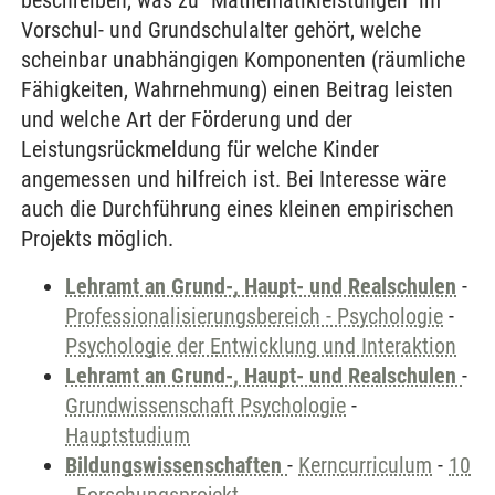
beschreiben, was zu "Mathematikleistungen" im
Vorschul- und Grundschulalter gehört, welche
scheinbar unabhängigen Komponenten (räumliche
Fähigkeiten, Wahrnehmung) einen Beitrag leisten
und welche Art der Förderung und der
Leistungsrückmeldung für welche Kinder
angemessen und hilfreich ist. Bei Interesse wäre
auch die Durchführung eines kleinen empirischen
Projekts möglich.
Lehramt an Grund-, Haupt- und Realschulen
-
Professionalisierungsbereich - Psychologie
-
Psychologie der Entwicklung und Interaktion
Lehramt an Grund-, Haupt- und Realschulen
-
Grundwissenschaft Psychologie
-
Hauptstudium
Bildungswissenschaften
-
Kerncurriculum
-
10