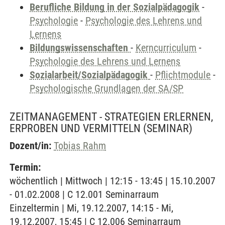
Berufliche Bildung in der Sozialpädagogik
-
Psychologie
-
Psychologie des Lehrens und
Lernens
Bildungswissenschaften
-
Kerncurriculum
-
Psychologie des Lehrens und Lernens
Sozialarbeit/Sozialpädagogik
-
Pflichtmodule
-
Psychologische Grundlagen der SA/SP
ZEITMANAGEMENT - STRATEGIEN ERLERNEN,
ERPROBEN UND VERMITTELN
(SEMINAR)
Dozent/in:
Tobias Rahm
Termin:
wöchentlich | Mittwoch | 12:15 - 13:45 | 15.10.2007
- 01.02.2008 | C 12.001 Seminarraum
Einzeltermin | Mi, 19.12.2007, 14:15 - Mi,
19.12.2007, 15:45 | C 12.006 Seminarraum