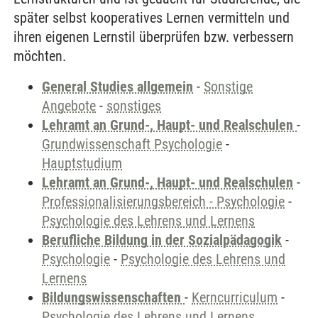
später selbst kooperatives Lernen vermitteln und
ihren eigenen Lernstil überprüfen bzw. verbessern
möchten.
General Studies allgemein
-
Sonstige
Angebote
-
sonstiges
Lehramt an Grund-, Haupt- und Realschulen
-
Grundwissenschaft Psychologie
-
Hauptstudium
Lehramt an Grund-, Haupt- und Realschulen
-
Professionalisierungsbereich - Psychologie
-
Psychologie des Lehrens und Lernens
Berufliche Bildung in der Sozialpädagogik
-
Psychologie
-
Psychologie des Lehrens und
Lernens
Bildungswissenschaften
-
Kerncurriculum
-
Psychologie des Lehrens und Lernens