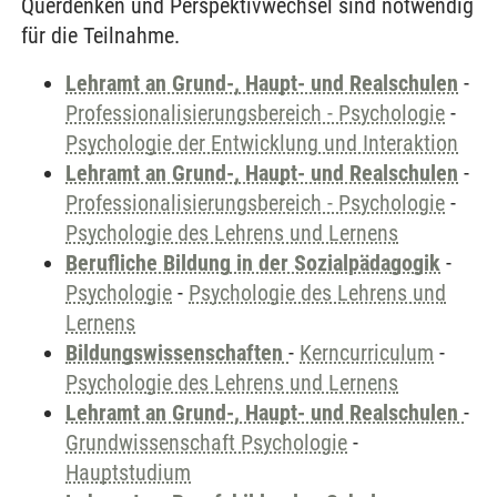
Querdenken und Perspektivwechsel sind notwendig
für die Teilnahme.
Lehramt an Grund-, Haupt- und Realschulen
-
Professionalisierungsbereich - Psychologie
-
Psychologie der Entwicklung und Interaktion
Lehramt an Grund-, Haupt- und Realschulen
-
Professionalisierungsbereich - Psychologie
-
Psychologie des Lehrens und Lernens
Berufliche Bildung in der Sozialpädagogik
-
Psychologie
-
Psychologie des Lehrens und
Lernens
Bildungswissenschaften
-
Kerncurriculum
-
Psychologie des Lehrens und Lernens
Lehramt an Grund-, Haupt- und Realschulen
-
Grundwissenschaft Psychologie
-
Hauptstudium