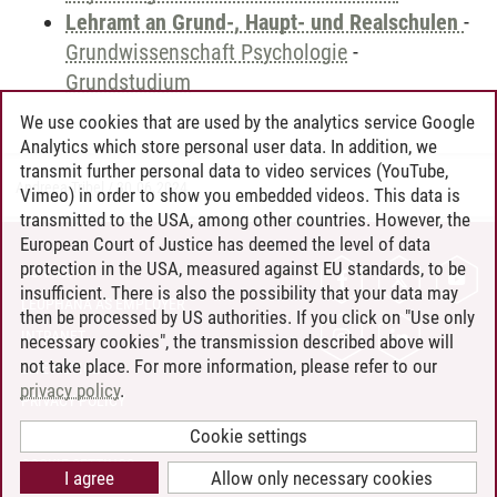
Lehramt an Grund-, Haupt- und Realschulen
-
Grundwissenschaft Psychologie
-
Grundstudium
We use cookies that are used by the analytics service Google
Analytics which store personal user data. In addition, we
transmit further personal data to video services (YouTube,
Andreea Tribel
/
30.06.2024
Vimeo) in order to show you embedded videos. This data is
transmitted to the USA, among other countries. However, the
European Court of Justice has deemed the level of data
protection in the USA, measured against EU standards, to be
CONTACT
insufficient. There is also the possibility that your data may
LEUPHANA AS EMPLOYER
then be processed by US authorities. If you click on "Use only
INTRANET
necessary cookies", the transmission described above will
not take place. For more information, please refer to our
SITE NOTICE
privacy policy
.
PRIVACY POLICY
ACCESSIBILITY
Cookie settings
COOKIE SETTINGS
I agree
Allow only necessary cookies