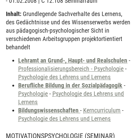
- 01.02.2008 | C 12.108 Seminarraum
Inhalt:
Grundlegende Sachverhalte des Lernens,
des Gedächtnisse und des Wissenserwerbs werden
aus pädagogisch-psychologischer Sicht in
verschiedenen Arbeitsgruppen projektortientiert
behandelt
Lehramt an Grund-, Haupt- und Realschulen
-
Professionalisierungsbereich - Psychologie
-
Psychologie des Lehrens und Lernens
Berufliche Bildung in der Sozialpädagogik
-
Psychologie
-
Psychologie des Lehrens und
Lernens
Bildungswissenschaften
-
Kerncurriculum
-
Psychologie des Lehrens und Lernens
MOTIVATIONSPSYCHOLOGIE
(SEMINAR)