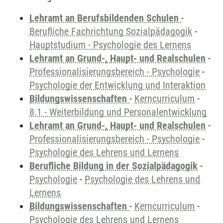
Lehramt an Berufsbildenden Schulen
-
Berufliche Fachrichtung Sozialpädagogik
-
Hauptstudium - Psychologie des Lernens
Lehramt an Grund-, Haupt- und Realschulen
-
Professionalisierungsbereich - Psychologie
-
Psychologie der Entwicklung und Interaktion
Bildungswissenschaften
-
Kerncurriculum
-
8.1 - Weiterbildung und Personalentwicklung
Lehramt an Grund-, Haupt- und Realschulen
-
Professionalisierungsbereich - Psychologie
-
Psychologie des Lehrens und Lernens
Berufliche Bildung in der Sozialpädagogik
-
Psychologie
-
Psychologie des Lehrens und
Lernens
Bildungswissenschaften
-
Kerncurriculum
-
Psychologie des Lehrens und Lernens