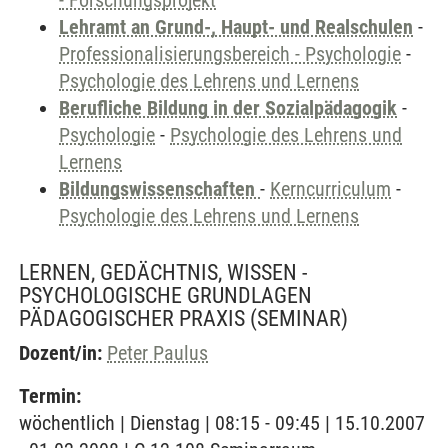
- Forschungsprojekt
Lehramt an Grund-, Haupt- und Realschulen
-
Professionalisierungsbereich - Psychologie
-
Psychologie des Lehrens und Lernens
Berufliche Bildung in der Sozialpädagogik
-
Psychologie
-
Psychologie des Lehrens und
Lernens
Bildungswissenschaften
-
Kerncurriculum
-
Psychologie des Lehrens und Lernens
LERNEN, GEDÄCHTNIS, WISSEN -
PSYCHOLOGISCHE GRUNDLAGEN
PÄDAGOGISCHER PRAXIS
(SEMINAR)
Dozent/in:
Peter Paulus
Termin:
wöchentlich | Dienstag | 08:15 - 09:45 | 15.10.2007