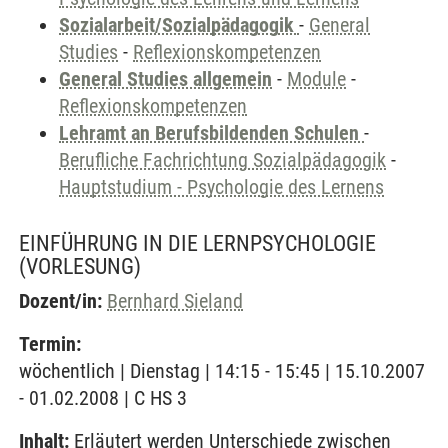
Sozialarbeit/Sozialpädagogik
-
General
Studies
-
Reflexionskompetenzen
General Studies allgemein
-
Module
-
Reflexionskompetenzen
Lehramt an Berufsbildenden Schulen
-
Berufliche Fachrichtung Sozialpädagogik
-
Hauptstudium - Psychologie des Lernens
EINFÜHRUNG IN DIE LERNPSYCHOLOGIE
(VORLESUNG)
Dozent/in:
Bernhard Sieland
Termin:
wöchentlich | Dienstag | 14:15 - 15:45 | 15.10.2007
- 01.02.2008 | C HS 3
Inhalt:
Erläutert werden Unterschiede zwischen