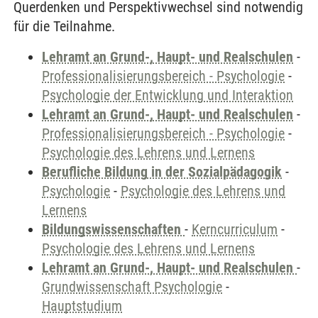
Querdenken und Perspektivwechsel sind notwendig
für die Teilnahme.
Lehramt an Grund-, Haupt- und Realschulen
-
Professionalisierungsbereich - Psychologie
-
Psychologie der Entwicklung und Interaktion
Lehramt an Grund-, Haupt- und Realschulen
-
Professionalisierungsbereich - Psychologie
-
Psychologie des Lehrens und Lernens
Berufliche Bildung in der Sozialpädagogik
-
Psychologie
-
Psychologie des Lehrens und
Lernens
Bildungswissenschaften
-
Kerncurriculum
-
Psychologie des Lehrens und Lernens
Lehramt an Grund-, Haupt- und Realschulen
-
Grundwissenschaft Psychologie
-
Hauptstudium