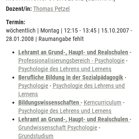
Dozent/in:
Thomas Petzel
Termin:
wöchentlich | Montag | 12:15 - 13:45 | 15.10.2007 -
28.01.2008 | Raumangabe fehlt
Lehramt an Grund-, Haupt- und Realschulen
-
Professionalisierungsbereich - Psychologie
-
Psychologie des Lehrens und Lernens
Berufliche Bildung in der Sozialpädagogik
-
Psychologie
-
Psychologie des Lehrens und
Lernens
Bildungswissenschaften
-
Kerncurriculum
-
Psychologie des Lehrens und Lernens
Lehramt an Grund-, Haupt- und Realschulen
-
Grundwissenschaft Psychologie
-
Grundstudium