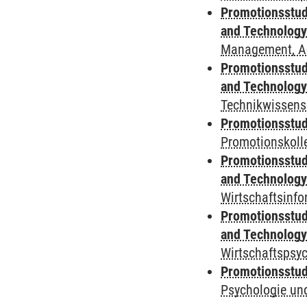
Promotionsstud
and Technolog
Management, A
Promotionsstud
and Technolog
Technikwissens
Promotionsstudi
Promotionskol
Promotionsstud
and Technolog
Wirtschaftsinfo
Promotionsstud
and Technolog
Wirtschaftspsy
Promotionsstudi
Psychologie und