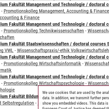
ium Fakultät Management und Technologie / doctoral 
y
-
Promotionskolleg Management, Accounting & Financ
ccounting & Finance
ium Fakultät Management und Technologie / doctoral 
y
-
Promotionskolleg Technikwissenschaften
-
Wissenscha
chaften
um Fakultät Staatswissenschaften / doctoral courses S
leg VWL
-
Wissenschaftspraxis/-ethik Volkswirtschaftsleh
ium Fakultät Management und Technologie / doctoral 
y
-
Promotionskolleg Wirtschaftsinformatik
-
Wissenschaft
rmatik
ium Fakultät Management und Technologie / doctoral 
y
-
Promotionskolleg Wirtschaftspsychologie
-
Wissenscha
chologie
We use cookies that are used by the anal
um Fakultät Bildung / doctoral courses Faculty of Educ
data. In addition, we transmit further pe
 Selbstregulation
-
Wissenschaftspraxis/-ethik Psycholo
show you embedded videos. This data is 
European Court of Justice has deemed th