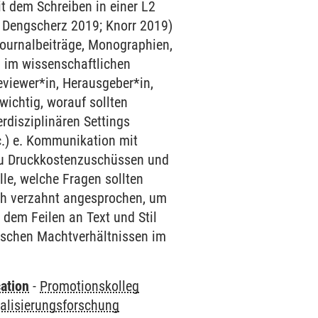
t dem Schreiben in einer L2
, Dengscherz 2019; Knorr 2019)
 Journalbeiträge, Monographien,
 im wissenschaftlichen
eviewer*in, Herausgeber*in,
 wichtig, worauf sollten
rdisziplinären Settings
tc.) e. Kommunikation mit
n zu Druckkostenzuschüssen und
lle, welche Fragen sollten
ch verzahnt angesprochen, um
dem Feilen an Text und Stil
ischen Machtverhältnissen im
ation
-
Promotionskolleg
nalisierungsforschung