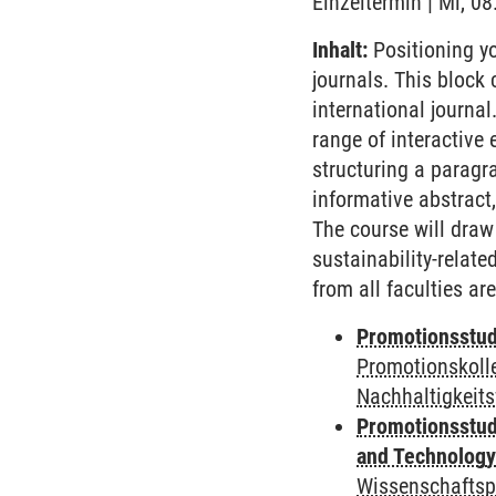
Einzeltermin | Mi, 0
Inhalt:
Positioning yo
journals. This block 
international journal
range of interactive 
structuring a paragra
informative abstract, 
The course will draw
sustainability-relate
from all faculties ar
Promotionsstudi
Promotionskoll
Nachhaltigkeit
Promotionsstud
and Technolog
Wissenschaftsp