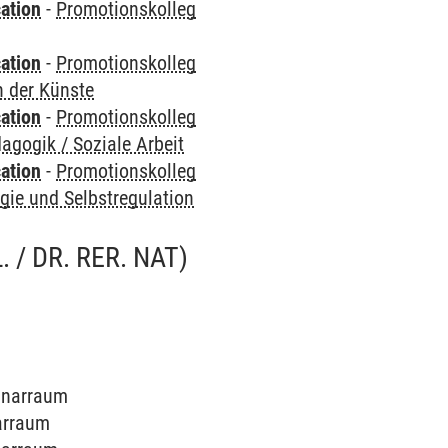
ation
-
Promotionskolleg
ation
-
Promotionskolleg
n der Künste
ation
-
Promotionskolleg
agogik / Soziale Arbeit
ation
-
Promotionskolleg
gie und Selbstregulation
 / DR. RER. NAT)
minarraum
narraum