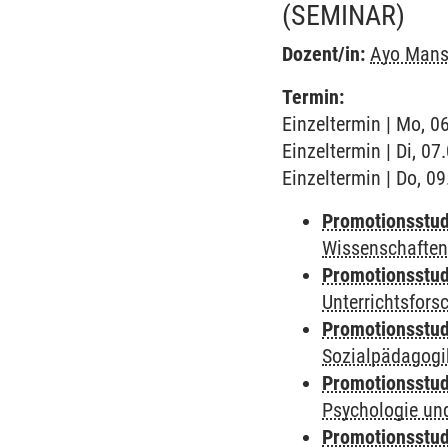
(SEMINAR)
Dozent/in:
Ayo Mans
Termin:
Einzeltermin | Mo, 0
Einzeltermin | Di, 0
Einzeltermin | Do, 0
Promotionsstudi
Wissenschaften
Promotionsstudi
Unterrichtsfors
Promotionsstudi
Sozialpädagogik
Promotionsstudi
Psychologie und
Promotionsstudi