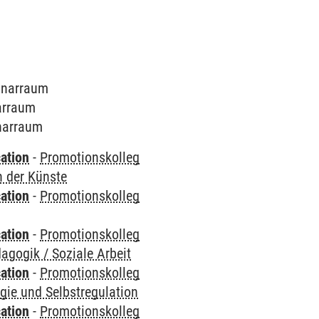
minarraum
narraum
inarraum
ation
-
Promotionskolleg
n der Künste
ation
-
Promotionskolleg
ation
-
Promotionskolleg
agogik / Soziale Arbeit
ation
-
Promotionskolleg
gie und Selbstregulation
ation
-
Promotionskolleg