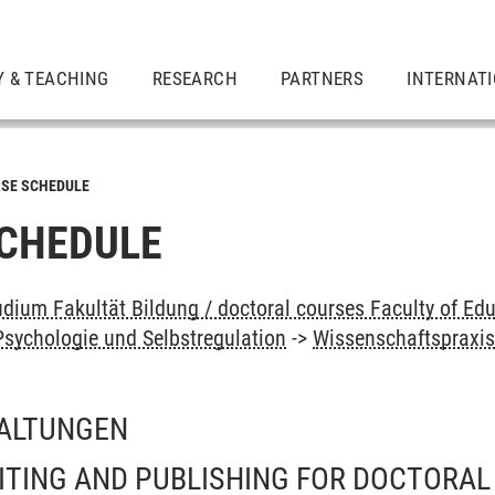
Y & TEACHING
RESEARCH
PARTNERS
INTERNAT
SE SCHEDULE
CHEDULE
dium Fakultät Bildung / doctoral courses Faculty of Edu
sychologie und Selbstregulation
->
Wissenschaftspraxis
ALTUNGEN
ITING AND PUBLISHING FOR DOCTORA