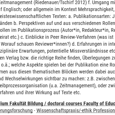
Zeitmanagement (Riedenauer/Tschirf 2012) f. Umgang mi
uf Englisch; oder allgemein im Kontext Mehrsprachigkeit
geisteswissenschaftlichen Texten: a. Publikationsarten:
änden b. Perspektiven auf und aus verschiedenen Rollen
llen im Publikationsprozess (Autor*in, Redakteur*in, R
irat etc.) c. Einblicke in Peer Review-Verfahren (was ist
Worauf schauen Reviewer*innen?) d. Erfahrungen in inte
sziplinäre Erwartungen, potentielle Missverständnisse e
gen Verlag bzw. die richtige Reihe finden, Überlegunge
o.ä.; welche Aspekte spielen bei der Publikation eine Ro
emen aus diesen thematischen Blöcken werden dabei au
d Wechselwirkungen sichtbar zu machen: z.B. zwischen 
eibprozessorganisation (u.a. Zeitmanagement), oder zw
rfahren und ihrer Wirkung auf Texte etc.
um Fakultät Bildung / doctoral courses Faculty of Educ
ierungsforschung
-
Wissenschaftspraxis/-ethik Professio