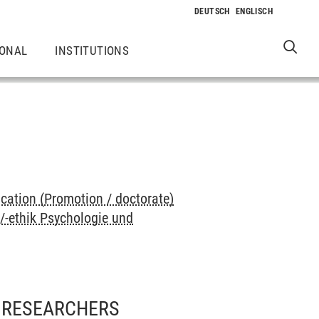
IONAL
INSTITUTIONS
cation (Promotion / doctorate)
/-ethik Psychologie und
L RESEARCHERS