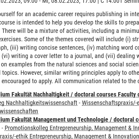
8.02.2023, 09:00 - Mi, 08.02.2023, 17:00 | C 14.001 Sem
urself for an academic career requires publishing in int
course is intended to help you develop the skills to prepa
. There will be a mixture of activities, including a minimu
exercises. Some of the themes covered will include (i) stru
ph, (iii) writing concise sentences, (iv) matching word c
(vi) writing a cover letter to a journal, and (vii) dealing
 on examples from the natural sciences and social scie
d topics. However, similar writing principles apply to oth
e encouraged to apply. All communication related to the c
um Fakultät Nachhaltigkeit / doctoral courses Faculty o
eg Nachhaltigkeitswissenschaft
-
Wissenschaftspraxis/-e
swissenschaften
ium Fakultät Management und Technologie / doctoral 
y
-
Promotionskolleg Entrepreneurship, Management & In
raxis/-ethik Entrepreneurship, Management & Innovatio