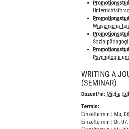
Promotionsstudi
Unterrichtsfors
Promotionsstudi
Wissenschaften
Promotionsstudi
Sozialpädagogik
Promotionsstudi
Psychologie und
WRITING A JOU
(SEMINAR)
Dozent/in:
Micha Edl
Termin:
Einzeltermin | Mo, 0
Einzeltermin | Di, 0