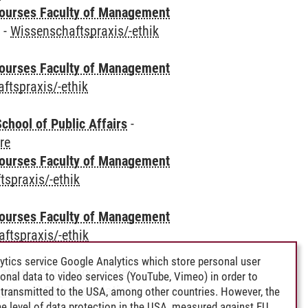
courses Faculty of Management
e
-
Wissenschaftspraxis/-ethik
courses Faculty of Management
ftspraxis/-ethik
chool of Public Affairs
-
re
courses Faculty of Management
spraxis/-ethik
courses Faculty of Management
ftspraxis/-ethik
ytics service Google Analytics which store personal user
ation
-
Promotionskolleg
rsonal data to video services (YouTube, Vimeo) in order to
gie und Selbstregulation
transmitted to the USA, among other countries. However, the
e level of data protection in the USA, measured against EU