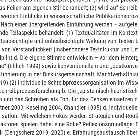
as Feilen am eigenen Stil behandelt; (2) wird auf Schre
 werden Einblicke in wissenschaftliche Publikationspro
. Nach einer übergreifenden Einführung werden – aufgetei
nde Teilaspekte behandelt: (1) Textqualitäten im Kontex
 Beabsichtigte und unbeabsichtigte Wirkung von Texten b
e von Verständlichkeit (insbesondere Textstruktur und 
iplin) d. Die eigene Stimme entwickeln – vor dem Hinterg
e“ (Ehlich 1999) sowie konventionellem und „postkonve
itionierung in der Diskursgemeinschaft, Machtverhältnis
9) (2) Individuelle Schreibprozessorganisation im Wisse
Schreibprozessforschung b. Die „epistemisch-heuristisch
n und das Schreiben als Tool für das Denken einsetzen c
tner 2000, Keseling 2004, Chandler 1995) d. Individuelle 
isation: Mit welchem Fokus werden Strategien und Rout
aktoren spielen dabei eine Rolle? Reflexionsgrundlage:
l (Dengscherz 2019, 2020) e. Erfahrungsaustausch üb