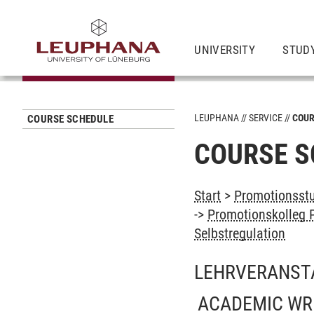
UNIVERSITY
STUD
LEUPHANA
SERVICE
COUR
COURSE SCHEDULE
COURSE S
Start
>
Promotionsstu
->
Promotionskolleg P
Selbstregulation
LEHRVERANST
ACADEMIC WR