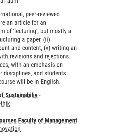
inarraum
ernational, peer-reviewed
re an article for an
m of ‘lecturing’, but mostly a
cturing a paper, (ii)
ount and content, (v) writing an
 with revisions and rejections.
nces, with an emphasis on
er disciplines, and students
ourse will be in English.
f Sustainabiliy
-
thik
courses Faculty of Management
novation
-
n